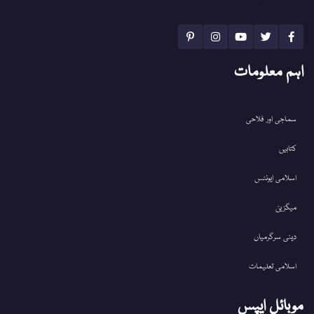
اہم معلومات
سماجی اور فلاحی
کتابیں
اسلامی ایونٹس
میگزین
دینی سرگرمیاں
اسلامی تعلیمات
موبائل ایپس