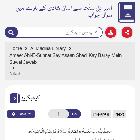
امیرِ اہلِ سنّت سے آسان شادی کے بارے میں
سوال جواب
Home
Al Madina Library
Ameer Ahl-E-Sunnat Say Asaan Shadi Kay Baray Mein
Suwal Jawab
Nikah
کیٹیگریز
Go
Previous
Next
Tools
اَلحمدُ لِلّٰہ رَبِّ الْعٰلَمِیْنَ وَ الصَّلٰوۃُ وَالسَّلَامُ عَلٰی سَیِّدِ الْمُرْسَلِیْنَ ط