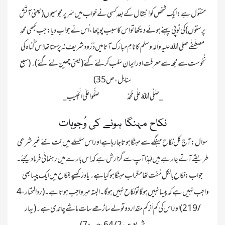
منقول ہے : ایک شخص کو انتِقال کے بعد کسی نے خواب میں سَر پر مجوسیوں(یعنی آتَش
پرستوں) کی ٹوپی پہنے ہوئے دیکھا تو اِس کا سبب پوچھا ، اُس نے جواب دیا : جب کبھی محمدِ
مصطَفٰے صلی اللہ علیہ واٰلہٖ وسلم کانامِ مبارَک آتا میں دُرُود شریف نہ پڑھتا تھا اِس گُناہ کی
نُحُوست سے مجھ سے معرِفت اور ایمان سَلب کرلئے گئے(یعنی چھین لئے گئے)۔ (سبع
سنابل ، ص35)
_صَلَّی اللهُ علٰی مُحَمَّد
صَلُّوا عَلَی الْحَبِیب _
نکاح مہنگا ہونے کی وُجوہات
سوال : آج کل نکاح مہنگے سے مہنگا ہوتا جا رہا ہے اور اس سلسلے میں نِت نئے غیر شرعی
جواب : نکاح بالکل مُفت تھا مگر اب مہنگا ہو گیا ہے ۔ یاد رَکھیے!نکاح میں ایک پیسا بھی
واجب نہیں ہے کہ پیسا نہیں ہو گا تو نکاح نہیں ہو گا۔ البتہ مہر واجب ہوتا ہے۔ (رد المحتار ، 4
/ 219) اور اس کی کم اَز کم مقدار دو تولے ساڑھے سات ماشے چاندی ہے۔ (بہار