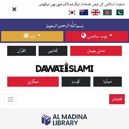
دعوت اسلامی کی دینی خدمات دیگر ممالک میں بھی دیکھئے
ویب سائٹس
اردو
مدنی چینل
کتابیں
القرآن
میڈیا
کورسز
میگزین
ڈونیشن