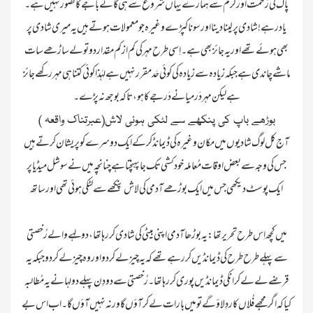
پاک کی رَحمت اور کَرم سے ہمارے یہاں شروع سے ہی گانے باجے کا تصور نہیں ہے ۔
یاد رہے! شادی پر لینا دینا اور سونا کپڑے وغیرہ جو معمولات ہوتے ہیں یہ میری شادی پر
بھی ہوئے تھے اور یہ جائز بھی ہے ۔ اِسی طرح مہر کی کم از کم مقدار دو تولے ساڑھے سات
ماشے چاندی ہے جبکہ زیادہ سے زیادہ کی کوئی حَد مقرر نہیں ہے لہٰذا کوئی کتنا ہی مہر رکھے جائز
بوڑھے باپ کی پنکھے سے لٹکی ہوئی لاش(عبرتناک واقعہ )
آج کل لوگ شادیوں میں مکان وغیرہ کی ڈیمانڈ کر کے ایک دوسرے کو پریشان کرتے ہیں
جس کی وجہ سے بعض اوقات مُعاملہ خودکشی تک جا پہنچتا ہے چنانچہ میں نے سوشل میڈیا پر
میں کچھ اِس طرح تحریر تھا : یہ بوڑھا آدمی اپنی بیٹی کی شادی کر رہا تھا ، دولہے والے رُخصتی
سے پہلے طرح طرح کی ڈیمانڈیں کر رہے تھےکہ یہ چیز لے کر دو اور وہ چیز لے کر دو جبکہ یہ
قرضے لے لے کر انکی ڈیمانڈیں پوری کررہا تھا ۔ رُخصتی سے دو دِ ن پہلے دولہا نے یہ مُطالبہ
کیا کہ اگر مجھے فُلاں کار دِلاؤ گے تو میں بارات لے کر آؤں گا ورنہ نہیں آؤں گا۔ اب اس بے