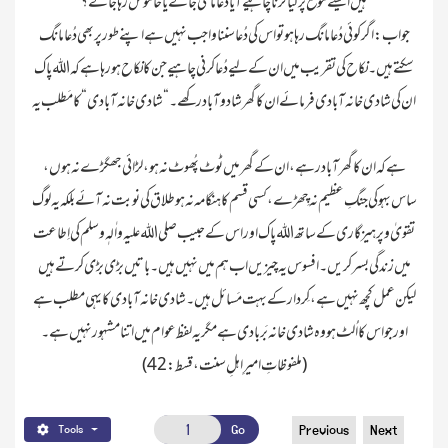
جواب : اگر کوئی دُعا مانگ رہا ہو تو اس کی دُعا سننا واجب نہیں ہے اپنے طور پر بھی دُعا مانگ
سکتے ہیں۔ نکاح کی تقریب میں ان کے لیے دُعا کرنی چاہیے جن کا نکاح ہو رہا ہے کہ اللہ پاک
ہے کہ ان کا گھر آباد رہے ، ان کے گھر میں ٹوٹ پُھوٹ نہ ہو ، لڑائی جھگڑے نہ ہوں ،
ساس بہو کی جنگِ عظیم نہ چِھڑے ، کسی قسم کا ہنگامہ نہ ہو طلاق کی نوبت نہ آئے بلکہ یہ لوگ
تقویٰ و پرہیز گاری کےساتھ اللہ پاک اور اس کے حبیب صلی اللہ علیہ واٰلہٖ وسلم کی اِطاعت
میں زندگی بسر کریں۔ افسوس یہ چیزیں اب ہم میں نہیں ہیں۔ باتیں بڑی بڑی کرتے ہیں
لیکن عمل کچھ نہیں ہے ، کِردار کے بہت مَسائل ہیں۔ شادی خانہ آبادی کا یہی مطلب ہے
اور جو اس کا اُلٹ ہو وہ شادی خانہ بَربادی ہے مگر یہ لفظ عوام میں اتنا مشہور نہیں ہے ۔
Go
Previous
Next
Tools