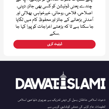
چندے یعنی ڈونیشن کو کسی بھی جائز، دینی،
اصلاحی، فلاحی، روحانی، خیرخواہی، بھلائی اور
آمدنی بڑھانے کے جائز اور محفوظ کام میں لگایا
جا سکتا ہے تا کہ بڑھتے اخراجات کو پورا کیا جا
سکے.
ڈونیٹ کریں
دعوت اسلامی عاشقان رسول کی دینی تحریک ہے جو پوری دنیا میں اسلامی
تعلیمات عام کرنے کی عملی کوششیں کررہی ہے