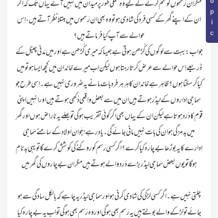
مگر اِن رَسموں کو ختم کرنے کے لیے وہ عملی طور پر میدان میں نہیں آتے یہاں تک کہ اگر
ان کے اپنے گھر کے کسی فرد کی شادی ہو تو وہ بھی ان رَسموں میں مبتلا نظر آتے ہیں ، اِس
جواب : بہت سے لوگوں کی کُڑھن ہوتی ہے جیسا کہ میری کُڑھن ہے اور میں مَدَنی چینل کے
ذَریعے اِس حوالے سے عرض کرتا رہتا ہوں لیکن اب میرے خاندان میں کچھ ایسا ہو تو میں
کیا کر سکتا ہوں؟ظاہر ہے خاندان کا ہر ہر فرد بات مانے یہ ضَروری نہیں ہے ۔ اِسی طرح جو
سَماجی اِداروں کے لیڈر ہوتے ہیں ان میں سے بعض واقعی دُکھی ہوتے ہیں اور انہیں اپنی
قوم کا دَرد ہوتا ہے لیکن ان کے یہاں بھی اگر کوئی تقریب ہو گی تو بھلے یہ ناراض ہوں اور گھر
میں بدمزگی ہو ان کی بات نہیں مانی جائے گی ۔ یاد رہے !جَوان اَولاد کے سامنے سَماجی
اِدارے کا یہ بوڑھا بے چارہ کیا کرے ؟اگر کسی رَسم کو روکنے کی کوشش کرے گا تو یہی بَدنام
چلتی نہیں ہے ۔ اگر کسی لڑکی کی شادی کرنی ہو اور سماجی لیڈر یہ چاہے کہ بالکل سادگی سے ہو
جائے تو لڑکے والے بولتے ہیں یہ رَسم بھی ہو گی اور وہ رَسم بھی ہو گی تو اب یہ بے چارہ کیا