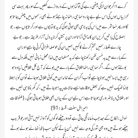
کرے ؟اگر جوان لڑکی بیٹھی رہے گی تو گناہوں کے دَروازے کھلیں گے اور پھر بہت سی
خرابیاں ہوں گی اِس لیے بے چارہ سَماجی رہنما نہ چاہتے ہوئے بھی رَسموں میں پھنس جاتا ہو
گا اور پھر مُعاشرے میں اس کی بَدنامی بھی ہوتی ہو گی کہ یہ بولتا یوں ہے اور کرتا یوں ہے۔ جو
اِصلاح کی باتیں کریں ان کا مذاق اُڑانا اور ان پر تنقید کرنا یہ دِل آزار طریقہ ہے۔ جو بے
چارے غَلَط رَسمیں ختم کرنے کا کہیں ہمیں ان کی حوصلہ افزائی کرنی چاہیے اور ان
کےبارے میں یہ حُسنِ ظن رکھنا چاہے کہ یہ مسلمان ہیں لہٰذا محض زبانی نہیں بلکہ دِل سے
بولتے ہوں گے ۔ اگر سَماجی رہنما طلاق کے بارے میں بولے کہ آج کل طلاقیں زیادہ ہو
رہی ہیں ایسا نہیں ہونا چاہیے تو اب اگر ان کے خاندان میں کوئی طلاق ہو جائے تو ان کو بُرا بھلا
بولنا ٹھیک نہیں ہے کہ بعض اوقات ایسے حالات پیدا ہو جاتے ہیں ، کہ گھر بنتا ہی نہیں ہے
اور طلاق دینا ضَروری ہو جاتا ہے اِس لیے ان کے یہاں بھی طلاق ہو جاتی ہو گی ۔ (ملفوظاتِ
امیرِاہلِ سنت ، قسط : 91)
سُوال : نکاح کے بعد جب دُعا مانگی جاتی ہے تو دور بیٹھےلوگوں کو آواز نہیں آتی اور جو قریب
بیٹھے ہوتے ہیں وہ بھی شور کی وجہ سے نہیں سُن پاتے لیکن سب ہاتھ اُٹھائے ہوئے ہوتے