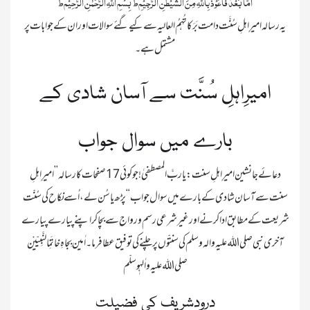
اَمَّا بَعْدُ فَاَعُوْذُ بِاللّٰہِ مِنَ الشَّیْطٰنِ الرَّجِیْمِ ط بِسْمِ اللہِ الرَّحْمٰنِ الرَّ حِیْم ط
یہ رسالہ امیرِ اہلِ سُنَّت دامت بَرَکاتُہمُ العالیہ سے کیے گئے سوالات اور ان کے جوابات پر
امیرِاہلِ سُنَّت سے آسان شادی کے
بارے میں سوال جواب
دعائے جانشین امیرِاہلِ سنت : یاربَّ المصطفیٰ !جوکوئی 17صفحات کا رسالہ’’ امیرِاہلِ
سنت سے آسان شادی کے بارے میں سوال جواب‘‘ پڑھ یاسُن لے ، اُسےنکاح کی سُنّت
شریعت کے مطابق ادا کرنے اورغیرشرعی رسم ورواج سے بچا کر اپنے پیارے پیارے
آخری نبی صلی اللہ علیہ والہ وسلم کی سنتّوں پر چلنے کی توفیق عطافرما ۔ اٰمین بِجاہِ خاتَمِْالنَّبِیّیْن
صلی اللہ علیه واٰلهٖوسلّم
درودشریف کی فضیلت