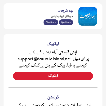
بہار شریعت
موبائل ایپلیکیشن
Play Store
App Store
فیڈبیک
اپنی قیمتی آراء دینے کے لئے
support@dawateislami.net پر ای میل
کیجئے یا فیڈ بیک کے بٹن پر کلک کیجئے
فیڈبیک
ڈونیشن
اپنے عطیات دعوت اسلامی کو دیجئے، آپ کے