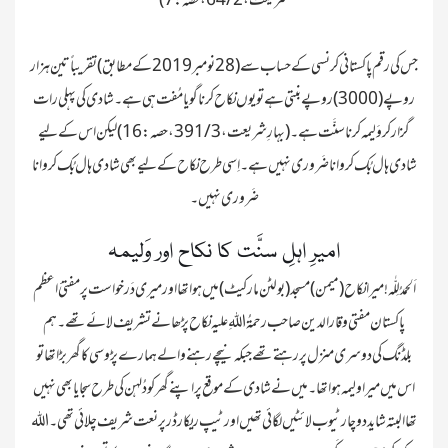
جس کی رقم پاکستانی کرنسی کے حساب سے(28نومبر 2019کے مطابق) تقریباً تین ہزار
روپے (3000) روپے بنتی ہے تو یوں نکاح کرنا گویا مُفت ہی ہے۔ شادی کی پہلی رات
گزار کر وَلیمہ کرنا سنَّت ہے۔ (بہارِ شریعت ، 3 / 391 ، حصہ : 16)لیکن اس کے لیے
شادی ہال بُک کروانا ضَروری نہیں ہے۔ اِسی طرح نکاح کے لیے بھی شادی ہال بُک کروانا
امیرِ اہلِ سنَّت کا نکاح اور وَلیمہ
اَلحمدُ لِلّٰہ!میرا نکاح (میمن)مسجد (بولٹن مارکیٹ)میں ہوا تھا اور میری دَرخواست پر مفتیٔ اعظم
پاکستان مفتی وقار الدین صاحب رحمۃُ اللہِ علیہ نکاح پڑھانے تشریف لائے تھے ۔ ہم
بلڈنگ کی دوسری منزل پر رہتے تھے جبکہ نیچے رہنے والے ہمارے پڑوسی کا گھر بڑا تھا تو
اس میں میرا ولیمہ ہوا تھا۔ میں نے شادی کے موقع پر اپنے گھر کو دُلہن کی طرح سجایا بھی نہیں
تھا البتہ شاید دو چار ٹیوب لائٹیں لگائی تھیں اور ٹیپ ریکارڈر پر نعت شریف چلائی تھی۔ اللہ