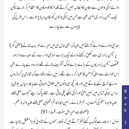
والے لڑکی والوں سے مکان کا مُطالبہ نہیں کرتے بلکہ لڑکا خود مکان کا اِنتظام کرتا ہے لیکن
ایک میمن بَرادری ایسی بھی ہے جس میں لڑکی والوں کو مکان دینا پڑتا ہے ۔ اِس طرح کی
سماجی اِدارے والے کُڑھتے ہیں جیسا کہ ابھی حال ہی میں میرے غریب خانے(یعنی گھر)
پر میمن بَرادری سے تعلق رکھنے والے ایک بڑے سَماجی اِدارے کے عہدے دار اور
مختلف میمن بَرادریوں کے بڑے بڑے لوگ تشریف لائے تھے اور وہ بے چارے بھی
اِس حوالے سے اپنی کڑھن کا اِظہار کر رہے تھے۔ میں نے دیکھا ہے کہ شادی پر کروڑوں
روپے خرچ کیے جاتے ہیں اور پھر کچھ ہی دِنوں میں طلاق ہو جاتی ہے یا پھر میاں بیوی یا
Book Topic
ساس بہو کی آپس میں نہیں بنتی اور لڑکی میکے چلی جاتی ہے۔ اللہ پاک اپنے محبوب صلی اللہ
علیہ واٰلہٖ وسلم کی اُمَّت پر رحم فرمائے۔ اٰمین بِجاہِ خاتَمِ النَّبیِّیْن صلی اللہ علیه واٰلهٖ وسلم ۔
(ملفوظاتِ امیرِاہلِ سنت ، قسط : 91)
سُوال : بہت سے لوگ یہ کہتے نظر آتے ہیں کہ غَلَط رسموں نے شادی کو بڑا مشکل بنا دیا ہے