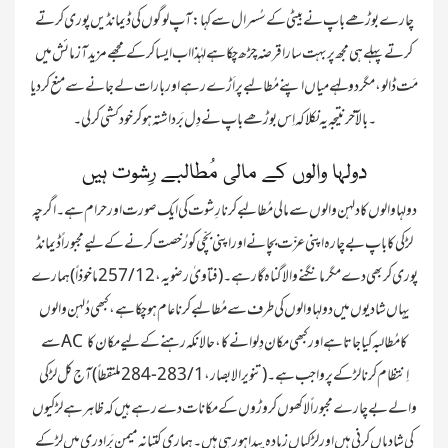
چارے بوڑھے باپ نے بیٹی کے سُسرال سے کہا : آپ لوگوں کی ڈیمانڈیں پوری کرتے
کرتے پہلے ہی مجھ پر بہت سارا قرضہ چڑھ چکا ہے لہٰذا اب ایسا کر کے مجھے مزید آزمائش میں
مَت ڈالو ، مگر دولہے میا ں اپنے مُطالبے پر اَڑے رہے اور بارات لے جانے سے منع کر دیا
دولہا والوں کے مالی مُطالبے رِشوت ہیں
دولہا والوں کا دلہن والوں سے مالی مُطالبے کرنا رِشوت کی ایک صورت اور حرام ہے۔ اگرچہ
لڑکی کا باپ بے چارہ اپنی عزّت بچانے اور اپنی بچّی کو رُخصت کرنے کے لیے مجبورا ً ڈیمانڈ
پوری کر بھی دے مگر مانگنے والا گناہ گار ہے۔ ( فتاویٰ رضویہ ، 12 / 257 ماخوذاً) ہمارے
یہاں شادیوں میں دولہا والوں کی طرف سے مُطالبے کرنا عام ہو چکا ہے ، کبھی دُلہن والوں
سے AC کا مُطالبہ کیا جاتا ہے اور کبھی مکان دِلوانے کا ، حالانکہ رہنے کے لیے مکان کا
اِنتظام کرنا لڑکے پر واجب ہے ۔ (تنوير الابصار ، 1 / 283-284 ملتقطاً) آج کل لڑکی
والے بے چارے مجبوراً لاکھوں کروڑوں کے مکانات دے رہے ہیں کہ ظاہر ہے لڑکیوں
کی شادیاں کرنی ہیں اور لڑکیاں زیادہ پیدا ہو رہی ہیں۔ ہماری کتیانہ میمن بَرادری میں لڑکے