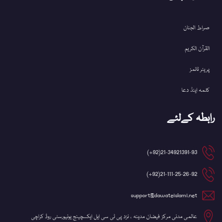
صراط الجنان
القرآن الکریم
پریئر ٹائمز
کلمہ اینڈ دعا
رابطہ کےلئے
21-34921391-93(92+)
21-111-25-26-92(92+)
support@dawateislami.net
عالمی مدنی مرکز فیضان مدینہ ، نزد پی ٹی سی ایل ایکسچینج یونیورسٹی روڈ کراچی