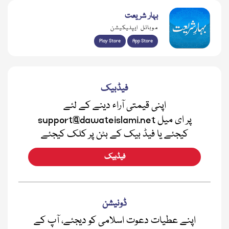
بہار شریعت
موبائل ایپلیکیشن
Play Store
App Store
فیڈبیک
اپنی قیمتی آراء دینے کے لئے
support@dawateislami.net پر ای میل
کیجئے یا فیڈ بیک کے بٹن پر کلک کیجئے
فیڈبیک
ڈونیشن
اپنے عطیات دعوت اسلامی کو دیجئے، آپ کے