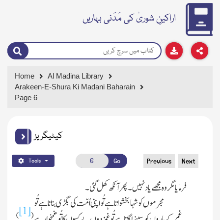
اراکینِ شوریٰ کی مَدَنی بہاریں
Home
Al Madina Library
Arakeen-E-Shura Ki Madani Baharain
Page 6
کیٹیگریز
Go
Previous
Next
Tools
فرمایا مگر وہ مجھے یاد نہیں ۔ پھر آنکھ کھل گئی ۔
مجرموں کو شہا بخشواتا ہے تُو اپنی اُمّت کی بگڑی بناتا ہے تُو
[1]
)
(
غم کے ماروں کو سینے لگاتا ہے تُو غمزدوں بےکسوں کا تُو غمخوار ہے