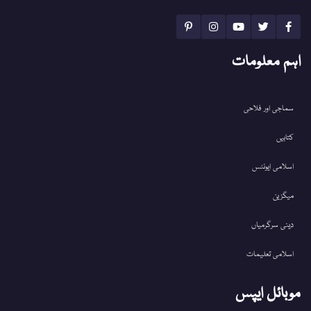
اہم معلومات
سماجی اور فلاحی
کتابیں
اسلامی ایونٹس
میگزین
دینی سرگرمیاں
اسلامی تعلیمات
موبائل ایپس