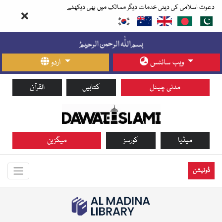
دعوت اسلامی کی دینی خدمات دیگر ممالک میں بھی دیکھئے
ویب سائٹس
اردو
مدنی چینل
کتابیں
القرآن
میڈیا
کورسز
میگزین
ڈونیشن