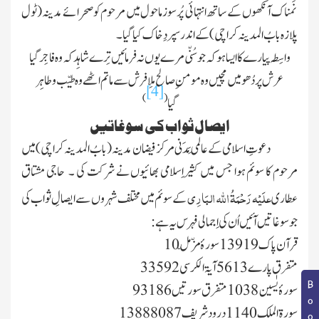
نَمناک آنکھوں کے ساتھ انتہائی پُر سوز ماحول میں مرحوم کو صحرائے مدینہ
(ٹول
پلازہ با بُ المدینہ کراچی)
کے اندر سپردِخاک کیا گیا ۔
واسِطہ پیارے کا ایسا ہو کہ جو سُنّی مرے یوں نہ فرمائیں تِرے شاہِد کہ وہ فاجِر گیا
عرش پر دُھومیں مچیں وہ مومنِ صالح ملِا فرش سے ماتم اٹھے وہ طیّب و طاہِر
[4]
)
(
گیا
ایصال ثواب کی سوغاتیں
دعوتِ اسلامی کے عالَمی مَدَنی مرکز فیضان مدینہ
(بابُ المدینہ کراچی)
میں
مرحوم کا سوئم ہوا جس میں کثیراِسلامی بھائیوں نے شرکت کی ۔ حاجی مشتاق
علَیْہ رَحْمَۃُ اللّٰہ البَارِی
عطاری
کے سوئم میں مختلف شہروں سے ایصالِ ثواب کی
جو سوغاتیں آئیں اُن کی اِجمالی فہرس یہ ہے :
قرآن پاک 13919 سورۂ مزّمّل 10
متفرق پارے 5613 آیۃ الکرسی 33592
سورۂ یٰسین 1038 متفرق سورتیں 93186
سورۃ الملک 1140 درود شریف 13888087