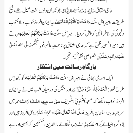
عَلَیْہِ رَحْمَۃُاللّٰہِ الرَّزَّاق
حاجی مشتاق
چُونکہ اُن دنوں سخت علیل تھے، شیخِ
دَامَتْ بَرَکاتُہُمُ الْعَالِیَہ
طریقت، امیرِاہل سنّت
نے یہ ایمان افروزخواب والامکتوب
دَامَتْ بَرَکاتُہُمُ الْعَالِیَہ
دلجوئی کی خاطر اُنہی کوپیش کردیا ۔ امیرِاَہلِ سنّت
فرماتے
صَلَّی اللّٰہُ تَعَالٰی
ہیں : میراحُسنِ ظنّ ہے کہ حاجی مشتاق پر رَحمتِ عالَم، نُورِ مُجَسَّم
عَلَیْہِ واٰلہٖ وَسَلَّمَ
کی خُصوصی نظرِکَرَم تھی ۔
بارگاہِ رسالت میں انتظار
دَامَتْ بَرَکاتُہُمُ الْعَالِیَہ
ایک اسلامی بھائی نے امیرِاہل سنّت
کو کچھ اِس
اَلْحَمْدُ لِلّٰہ
عَزَّ وَجَلَّ
طرح لکھا :
!پیر اور منگل کی درمیانی شب میں نے یہ ایمان
علٰی صاحِبِہا الصَّلٰوۃ وَالسَّلام
افروز خواب دیکھا کہ مسجدُالنَّبَوِیِّ الشَّریف
میں
صَلَّی اللّٰہُ تَعَالٰی عَلَیْہِ واٰلہٖ وَسَلَّمَ
سرکارِمدینہ، سلطانِ باقرینہ
رونق افروز ہیں اور
عَلَیْہمُ السَّلام
اِرْدگِرد انبیائے کِرام
، خُلَفائے راشِدین، حَسَنین کریمین اور بے