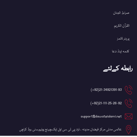
صراط الجنان
القرآن الکریم
پریئر ٹائمز
کلمہ اینڈ دعا
رابطہ کےلئے
21-34921391-93(92+)
21-111-25-26-92(92+)
support@dawateislami.net
عالمی مدنی مرکز فیضان مدینہ ، نزد پی ٹی سی ایل ایکسچینج یونیورسٹی روڈ کراچی