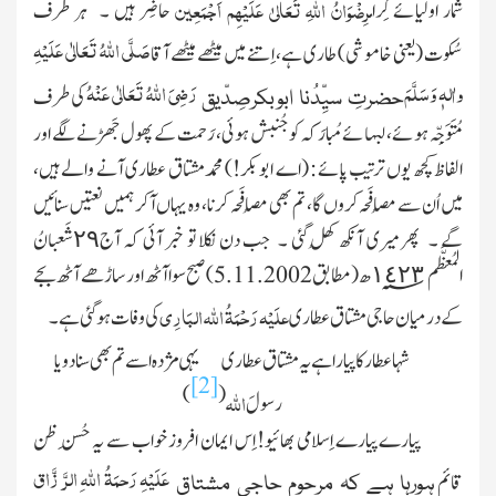
رِضْوَانُ اللّٰہِ تَعَالیٰ عَلَیْہِم اَجْمَعِین
شمار اولیائے کِرام
حاضِر ہیں ۔ ہر طرف
صَلَّی اللّٰہُ تَعَالٰی عَلَیْہِ
سُکوت
(یعنی خاموشی)
طاری ہے، اِتنے میں میٹھے میٹھے آقا
واٰلہٖ وَسَلَّمَ
رَضِیَ
اللّٰہُ
تَعَالٰی عَنْہُ
کی طرف
حضرتِ سیِّدُنا ابوبکرصِدّیق
مُتَوَجِّہ ہوئے، لبہائے مُبارَکہ کو جُنبش ہوئی، رَحمت کے پھول جَھڑنے لگے اور
الفاظ کچھ یوں ترتیب پائے :
(اے ابوبکر!)
محمدمشتاق عطاری آنے والے ہیں،
میں اُن سے مُصافَحہ کروں گا، تم بھی مُصافَحہ کرنا، وہ یہاں آکر ہمیں نعتیں سنائیں
گے ۔ پھر میری آنکھ کُھل گئی ۔ جب دن نکلا تو خبر آئی کہ آج٢٩شَعبانُ
المُعظَّم١٤٢٣؁ھ
(مطابق 5.11.2002)
صبح سوا آٹھ اور ساڑھے آٹھ بجے
علَیْہ رَحْمَۃُ اللّٰہ البَارِی
کے درمیان حاجی مشتاق عطاری
کی وفات ہوگئی ہے ۔
شہا عطار کا پیارا ہے یہ مشتاق عطاری
یہی مژدہ اسے تم بھی سنادو یا
[2]
)
(
اللہ
رسولَ
پیارے پیارے اِسلامی بھائیو! اِس ایمان افروز خواب سے یہ حُسنِ ظن
عَلَیْہِ رَحمَۃُ
اللّٰہ
ِالرَّ زَّاق
قائم
ہورہا ہے کہ مرحوم حاجی مشتاق