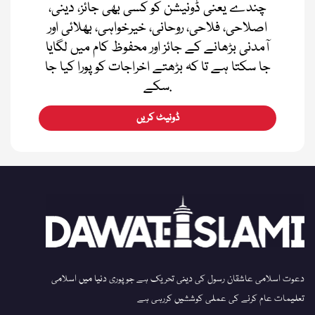
چندے یعنی ڈونیشن کو کسی بھی جائز، دینی،
اصلاحی، فلاحی، روحانی، خیرخواہی، بھلائی اور
آمدنی بڑھانے کے جائز اور محفوظ کام میں لگایا
جا سکتا ہے تا کہ بڑھتے اخراجات کو پورا کیا جا
سکے.
ڈونیٹ کریں
دعوت اسلامی عاشقان رسول کی دینی تحریک ہے جو پوری دنیا میں اسلامی
تعلیمات عام کرنے کی عملی کوششیں کررہی ہے