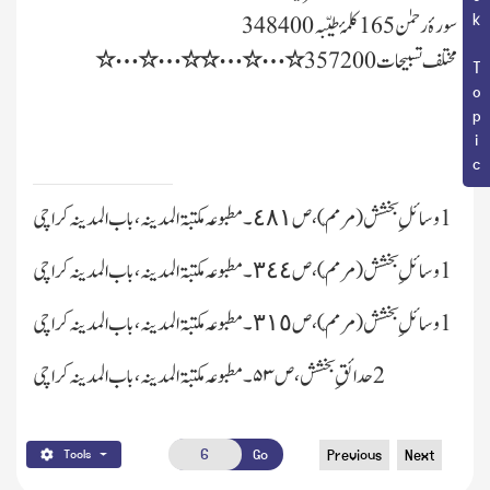
Book Topic
سورۂ رحمٰن 165 کلمۂ طیّبہ 348400
…
…
…
…
مختلف تسبیحات 357200
٭
٭
٭
٭
٭
٭
1
وسائلِ بخشش (مرمّم) ، ص٤٨١
۔ مطبوعہ مکتبۃ المدینہ، باب المدینہ کراچی
1
وسائلِ بخشش (مرمّم) ، ص٣٤٤
۔ مطبوعہ مکتبۃ المدینہ، باب المدینہ کراچی
1
وسائلِ بخشش (مرمّم) ، ص٣١٥
۔ مطبوعہ مکتبۃ المدینہ، باب المدینہ کراچی
2
حدائقِ بخشش ، ص۵۳
۔ مطبوعہ مکتبۃ المدینہ، باب المدینہ کراچی
Go
Previous
Next
Tools