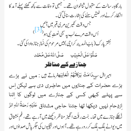
بارگاہِ رسالت کے مقبول ثناخوان تھے ۔ جبھی تو وفات سے کچھ گھنٹے پہلے آمد کا
انتظار کرنے اور نعتیں سننے کی بِشارت سنائی گئی ۔
جس وقت نکیرین مِری قبر میں آئیں
[3]
)
(
اُس وقت مِرے لب پہ سجی نعتِ نبی ہو
نِشترپارک
(بابُ المدینہ کراچی)
میں مرحوم کی نَمازِجنازہ ادا کی گئی ۔
صَلُّوْا عَلَی الْحَبِیْب
صَلَّی اللہُ عَلٰی مُحَمَّد
جنازے کے مناظر
دَامَتْ بَرَکاتُہُمُ الْعَالِیَہ
امیرِاہل سنّت
فرماتے ہیں :
میں نے بڑے
بڑے حضرات کے جنازوں میں حاضِری دی ہے لیکن اِس
سے پہلے کبھی کسی کے جنازے میں لوگوں کا اِتنا
عَلَیْہِ رَحمَۃُ
اللّٰہ
ِالرَّ
اِزدِحام نہیں دیکھا تھا جتنا حاجی مشتاق
زَّاق
کے جنازے میں تھا ۔ بَہُت رقّت انگیز مناظر دیکھنے میں آرہے تھے، غمِ مُشتاق
میں دیوانے بِلَک بِلَک کر رورہے تھے ۔ آہوں اور ہچکیوں کی جگر پاش صداؤں اور