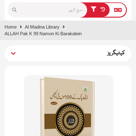
Type 1 or more characters for
Home
Al Madina Library
results.
ALLAH Pak K 99 Namon Ki Barakatein
کیٹیگریز