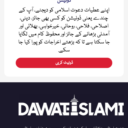
ڈونیشن
اپنے عطیات دعوت اسلامی کو دیجئے، آپ کے
چندے یعنی ڈونیشن کو کسی بھی جائز، دینی،
اصلاحی، فلاحی، روحانی، خیرخواہی، بھلائی اور
آمدنی بڑھانے کے جائز اور محفوظ کام میں لگایا
جا سکتا ہے تا کہ بڑھتے اخراجات کو پورا کیا جا
سکے.
ڈونیٹ کریں