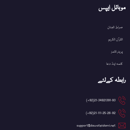
موبائل ایپس
صراط الجنان
القرآن الکریم
پریئر ٹائمز
کلمہ اینڈ دعا
رابطہ کےلئے
21-34921391-93(92+)
21-111-25-26-92(92+)
support@dawateislami.net