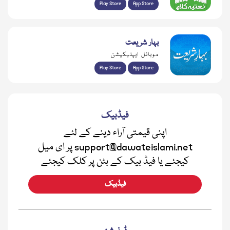
Play Store
App Store
بہار شریعت
موبائل ایپلیکیشن
Play Store
App Store
فیڈبیک
اپنی قیمتی آراء دینے کے لئے
support@dawateislami.net پر ای میل
کیجئے یا فیڈ بیک کے بٹن پر کلک کیجئے
فیڈبیک