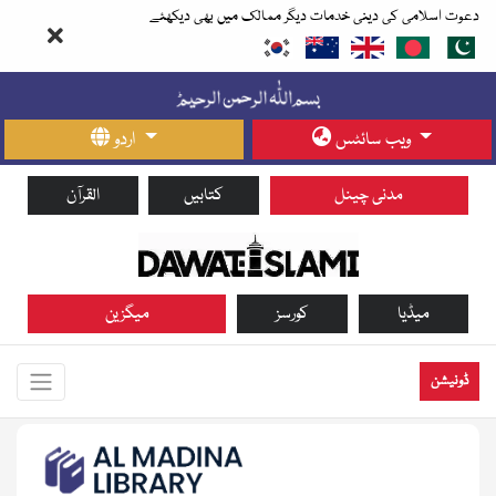
دعوت اسلامی کی دینی خدمات دیگر ممالک میں بھی دیکھئے
ویب سائٹس
اردو
مدنی چینل
کتابیں
القرآن
میڈیا
کورسز
میگزین
ڈونیشن