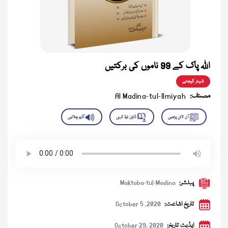
اللہ پاک کے 99 ناموں کی برکتیں
شیئر کیجئے
مصنف:
Al Madina-tul-Ilmiyah
پبلشر:
Maktaba-tul-Madina
تاریخ اشاعت:
October 5 ,2020
اپڈیٹ تاریخ:
October 29, 2020