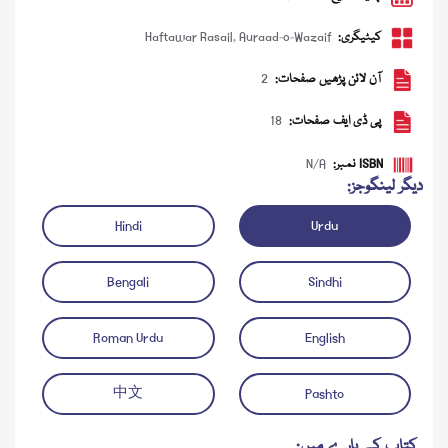
کیٹیگری:
Auraad-o-Wazaif
,
Haftawar Rasail
آن لائن پڑھیں صفحات:
2
پی ڈی ایف صفحات:
18
ISBN نمبر:
N/A
دیگر لینگوجز:
Hindi
Urdu
ڈاؤن لوڈ کریں
آڈیو چلائیں
Bengali
Sindhi
Roman Urdu
English
中文
Pashto
کتاب کے بارے میں: