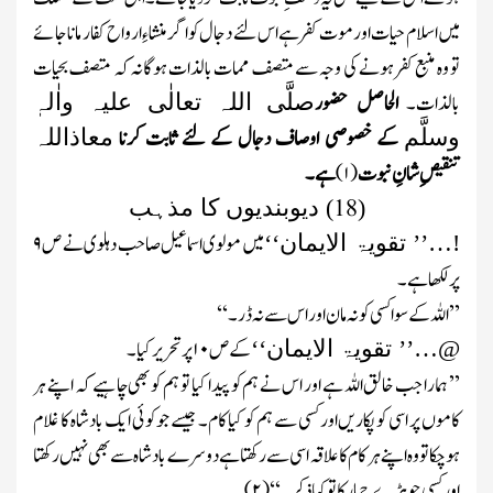
میں اسلام حیات اور موت کفر ہے اس لئے دجال کو اگر منشاءِ ارواح کفار مانا جائے
تو وہ منبع کفر ہونے کی وجہ سے متصف ممات بالذات ہوگانہ کہ متصف بحیات
بالذات۔
الحاصل حضور
صلَّی اللہ تعالٰی علیہ واٰلہٖ
کے خصوصی اوصاف دجال کے لئے ثابت کرنا
وسلَّم
معاذاللہ
تنقیصِ شانِ نبوت
(
۱)
ہے ۔
18
(
)
دیوبندیوں کا مذہب
میں مولوی اسماعیل صاحب دہلوی نے ص
۹
!
…
’’
تقویۃ الایمان‘‘
پر لکھا ہے ۔
’’ اللہ کے سوا کسی کو نہ مان اور اس سے نہ ڈر۔‘‘
کے ص
۱۰
پرتحریر کیا۔
@
…
’’
تقویۃ الایمان‘‘
’’ ہمارا جب خالق اللہ ہے اور اس نے ہم کو پیدا کیا تو ہم کو بھی چاہیے کہ اپنے ہر
کاموں پر اسی کو پکاریں اور کسی سے ہم کو کیا کام۔ جیسے جو کوئی ایک بادشاہ کا غلام
ہوچکا تو وہ اپنے ہر کام کا علاقہ اسی سے رکھتا ہے دوسرے بادشاہ سے بھی نہیں رکھتا
اور کسی چوہڑے چمار کا تو کیا ذکر۔‘‘
(
۲)