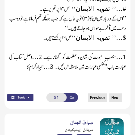
ص
۱۴
پر تحریر ہے۔
#
…
’’
تقویۃ الایمان‘‘
’’ اس کے دربار میں ان کا
(
۳)
تو یہ حال ہے کہ جب وہ کچھ حکم فرماتا ہے تو وہ سب
رعب میں آکر بے حواس ہوجاتے ہیں۔‘‘
ص
۱۶
پر لکھتے ہیں۔
$
…
’’
تقویۃ الایمان‘‘
________________
منصبِ
نبوت کی شان و عظمت کو گھٹانا ہے۔
اصل کتاب کی
…
2
…
1
عبارت باب ’’عکسی عبارات میں ملاحظہ فرمائیں۔
انبیاء کرام کا
…
3
Go
Previous
Next
Tools
صراط الجنان
موبائل ایپلیکیشن