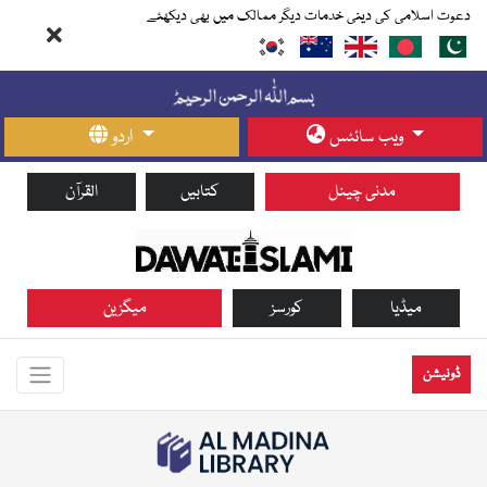
دعوت اسلامی کی دینی خدمات دیگر ممالک میں بھی دیکھئے
ویب سائٹس
اردو
مدنی چینل
کتابیں
القرآن
میڈیا
کورسز
میگزین
ڈونیشن