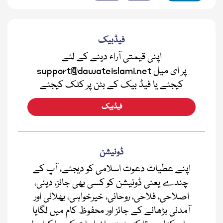
فیڈبیک
اپنی قیمتی آراء دینے کے لئے
support@dawateislami.net پر ای میل
کیجئے یا فیڈ بیک کے بٹن پر کلک کیجئے
فیڈبیک
ڈونیشن
اپنے عطیات دعوت اسلامی کو دیجئے، آپ کے
چندے یعنی ڈونیشن کو کسی بھی جائز، دینی،
اصلاحی، فلاحی، روحانی، خیرخواہی، بھلائی اور
آمدنی بڑھانے کے جائز اور محفوظ کام میں لگایا