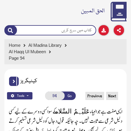
الحق المبین
Home
Al Madina Library
Al Haqq Ul Mubeen
Page 94
کیٹیگریز
Go
Previous
Next
Tools
ایسی صفت ہے جو انبیاء
کے سوا کسی دوسرے کے لیے کسی
عَلَیْہمُ السَّلام
دلیل شرعی سے ثابت نہیں۔ چہ جائیکہ قولِ دجال کو دلیل شرعی تسلیم کرتے
ہوئے اس کے لیے بھی یہ وصفِ نبوت ثابت کردیا جائے۔اہل سنت کے مسلک