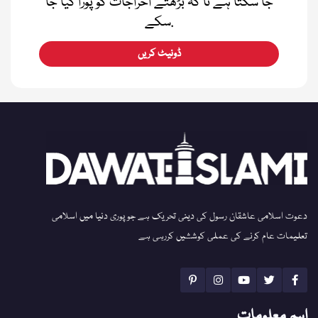
جا سکتا ہے تا کہ بڑھتے اخراجات کو پورا کیا جا
سکے.
ڈونیٹ کریں
دعوت اسلامی عاشقان رسول کی دینی تحریک ہے جو پوری دنیا میں اسلامی
تعلیمات عام کرنے کی عملی کوششیں کررہی ہے
اہم معلومات