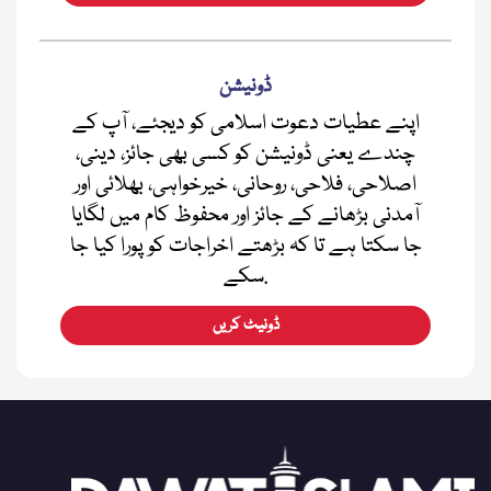
ڈونیشن
اپنے عطیات دعوت اسلامی کو دیجئے، آپ کے
چندے یعنی ڈونیشن کو کسی بھی جائز، دینی،
اصلاحی، فلاحی، روحانی، خیرخواہی، بھلائی اور
آمدنی بڑھانے کے جائز اور محفوظ کام میں لگایا
جا سکتا ہے تا کہ بڑھتے اخراجات کو پورا کیا جا
سکے.
ڈونیٹ کریں