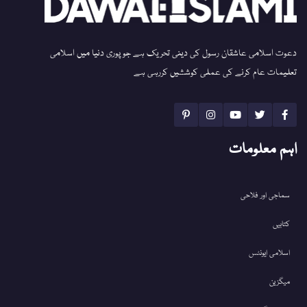
دعوت اسلامی عاشقان رسول کی دینی تحریک ہے جو پوری دنیا میں اسلامی
تعلیمات عام کرنے کی عملی کوششیں کررہی ہے
اہم معلومات
سماجی اور فلاحی
کتابیں
اسلامی ایونٹس
میگزین