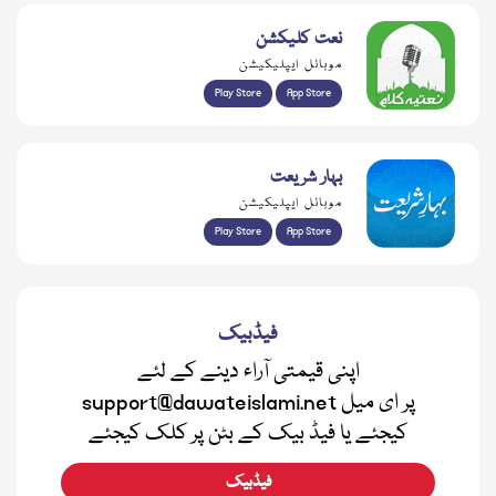
نعت کلیکشن
موبائل ایپلیکیشن
Play Store
App Store
بہار شریعت
موبائل ایپلیکیشن
Play Store
App Store
فیڈبیک
اپنی قیمتی آراء دینے کے لئے
support@dawateislami.net پر ای میل
کیجئے یا فیڈ بیک کے بٹن پر کلک کیجئے
فیڈبیک