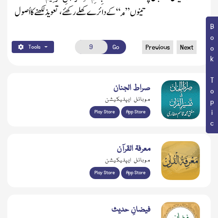
م
تینوں ’’
‘‘ کے دائرے کھلے رکھئے، تعویذ لکھنے کا اُصول
Book Topic
Go
Previous
Next
Tools
صراط الجنان
موبائل ایپلیکیشن
Play Store
App Store
معرفۃ القرآن
موبائل ایپلیکیشن
Play Store
App Store
فیضانِ حدیث