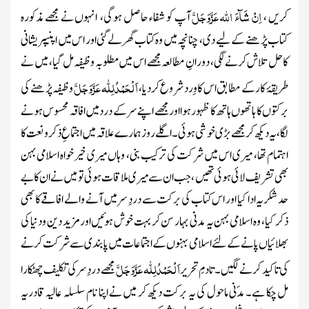
اِنْ شَآءَ اللہ
عَزَّوَجَلَّ
کریں ،
آپ کو شفاء حاصل ہوگی، انہوں نے مجھے مذکورہ
کتاب پڑھنے کے لیے دی، چنانچہ میں وہ کتاب گھر لے گئی اور اس میں اپنی
پریشانی
کاحل تلاش کرنے لگی، دورانِ مطالعہ مجھے اس میں مطلوبہ وظیفہ مل گیا، میں نے
اَ لْحَمْدُلِلّٰہ
عَزَّوَجَلَّ
طریقۂ کار کے مطابق اس کا وِرد شروع کردیا،
وظیفہ پڑھنے کی
برکتوں کا ہاتھوں ہاتھ کا ظہور ہوا اور مجھے اپنے سر کے درد میں افاقہ محسوس ہونے
لگا، یہ دیکھ کر مجھے بڑی خوشی ہوئی۔ اگلے روز ہمارے علاقہ میں اجتماعِ ذکر و نعت کا
اہتمام تھا، میری اس میں شرکت کی ترکیب بنی، وہاں میری خیرخواہ اسلامی بہن
بھی تشریف لائی ہوئی تھیں ، جب ان سے میری ملاقات ہوئی تو میں نے ان کا بے
حد شکریہ ادا کیا اور اس کتاب کی برکت سے دردِ سر میں آنے والے افاقے کا بھی
ذکر کیا، وہ اسلامی بہن یہ مدنی بہار سن کر بہت خوش ہوئیں اور مزید دین و دنیا کی
بھلائیاں پانے کے لئے اسلامی بہنوں کے اجتماعات میں پابندی سے شرکت کرنے
اَ لْحَمْدُلِلّٰہ
عَزَّوَجَلَّ
کی تاکید کرنے لگیں ۔ تادمِ تحریر
مجھے دردِ سر کی تکلیف چھٹکارا
مل چکا ہے۔ مدَنی ماحول کی یہ برکت دیکھ کر میں نے اپنا نام سلسلہ عالیہ قادریہ