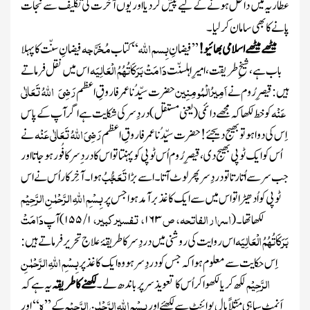
عطاریہ میں داخل ہونے کے لیے پیش کردیا اور یوں آخرت کی تکلیف سے نجات
پانے کا بھی سامان کرلیا۔
بِسم اﷲ
مُخَرَّجہ
میٹھے میٹھے اسلامی بھائیو!
’’فیضانِ
‘‘
کتاب
فیضانِ سنّت کا پہلا
دَامَتْ بَرَکَاتُہُمُ الْعَالِیَہ
باب ہے، شیخِ طریقت، امیرِ اہلسنّت
اس میں نقل فرماتے
اَمِیرُالْمُو مِنِین
رَضِیَ
اللہُ تَعَالٰی
ہیں : قیصرِرُوم نے
حضرت سیِّدُنا عمر فاروقِ اعظم
عَنْہ
کو خط لکھاکہ مجھے دائمی
(یعنی مستقل)
دردِ سرکی شکایت ہے اگرآپ کے پاس
رَضِیَ اللہُ تَعَالٰی عَنْہ
اِس کی دوا ہو تو بھیج دیجئے! حضرت سیِّدُنا عمر فاروقِ اعظم
نے
اُس کوایک ٹوپی بھیج دی، قیصرِ رُوم اُس ٹوپی کوپہنتا تو اس کا درد ِسر کافُور ہو جاتا اور
تَعَجُّبُ
جب سرسے اُتارتا تودردِ سر پھر لوٹ آتا۔ اسے بڑا
ہوا ۔ آخِرکار اُس نے اس
بِسْمِ اللہِ الرَّحْمٰنِ الرَّحِیْم
ٹوپی کواُدھیڑا تو اس میں سے ایک کاغذ بر آمد ہوا جس پر
اسرار الفاتحہ، ص
، تفسیر کبیر،
دَامَتْ
لکھاتھا۔
(
۱۶۳
۱ /
۱۵۵
)
آپ
بَرَکَاتُہُمُ الْعَالِیَہ
اس روایت کی روشنی میں دردِ سر کا طریقۂ علاج تحریر فرماتے ہیں :
بِسْمِ اللہِ الرَّحْمٰنِ
اِس حکایت سے معلوم ہوا کہ جس کو دردِ سر ہو وہ ایک کاغذ پر
الرَّحِیْم
لکھ کر یا لکھوا کر اُس کا تعویذسر پر باندھ لے۔
لکھنے کا طریقہ
یہ ہے کہ
بِسْمِ اللہِ الرَّحْمٰنِ الرَّحِیْم
ہ
اَنمٹ سیاہی مَثلاً بال پوائنٹ سے لکھئے اور
کے ’’
‘‘
اور