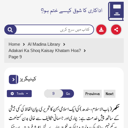
اداکاری کا شوق کیسے ختم ہوا؟
Home
Al Madina Library
Adakari Ka Shoq Kaisay Khatam Hoa?
Page 9
کیٹیگریز
Go
Previous
Next
Tools
سکھر
(باب الاسلام، سندھ )
کی ایک اسلامی بہن کا تحریری بیان الفاظ کی کمی بیشی
کے ساتھ پیشِ خدمت ہے: بیماری اور جسمانی تکالیف سے خالی بدن کسی
نعمت
سے کم نہیں ، اسی کی بدولت دنیا کی ہر نعمت ہمارے لئے باعثِ فرحت ہے، جبکہ