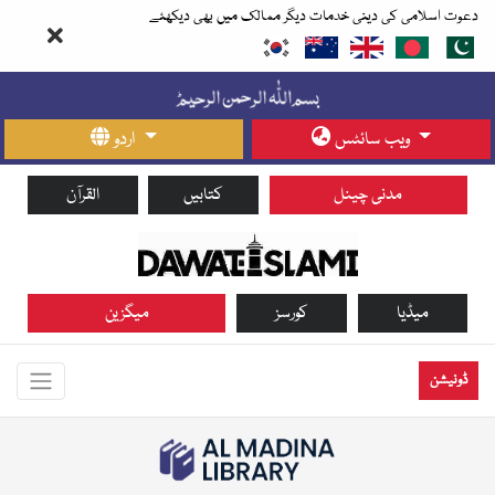
دعوت اسلامی کی دینی خدمات دیگر ممالک میں بھی دیکھئے
ویب سائٹس
اردو
مدنی چینل
کتابیں
القرآن
میڈیا
کورسز
میگزین
ڈونیشن