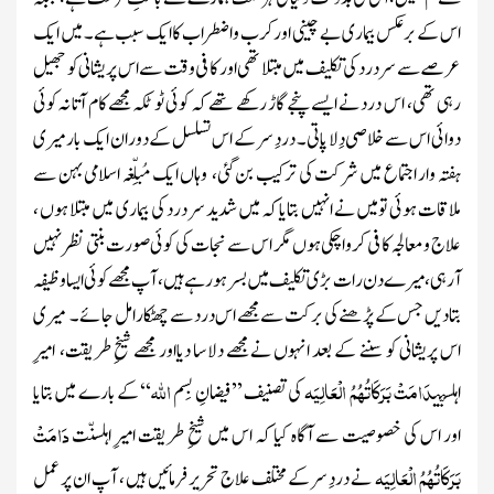
اس کے برعکس بیماری بے چینی اور کرب واضطراب کاایک سبب ہے۔ میں ایک
عرصے سے سر درد کی تکلیف میں مبتلا تھی اور کافی وقت سے اس پریشانی کو جھیل
رہی تھی، اس درد نے ایسے پنجے گاڑ رکھے تھے کہ کوئی ٹوٹکہ مجھے کام آتا نہ کوئی
دوائی اس سے خلاصی دِلا پاتی۔ دردِ سر کے اس تسلسل کے دوران ایک بار میری
ہفتہ وار اجتماع میں شرکت کی ترکیب بن گئی، وہاں ایک مُبلِّغہ اسلامی بہن سے
ملاقات ہوئی تومیں نے انہیں بتایا کہ میں شدید سر درد کی بیماری میں مبتلا ہوں ،
علاج ومعالجہ کافی کرواچکی ہوں مگر اس سے نجات کی کوئی صورت بنتی نظر نہیں
آرہی، میرے دن رات بڑی تکلیف میں بسر ہورہے ہیں ، آپ مجھے کوئی ایسا وظیفہ
بتادیں جس کے پڑھنے کی برکت سے مجھے اس درد سے چھٹکارا مل جائے۔
میری
اس پریشانی کو سننے کے بعد انہوں نے مجھے دلاسا دیااور مجھے شیخِ طریقت، امیرِ
دَامَتْ بَرَکَاتُہُمُ الْعَالِیَہ
اﷲ
اہلسنّت
کی تصنیف ’’فیضانِ بِسم
‘‘ کے بارے میں بتایا
دَامَتْ
اور اس کی خصوصیت سے آگاہ کیا کہ اس میں شیخِ طریقت امیرِ اہلسنّت
بَرَکَاتُہُمُ الْعَالِیَہ
نے دردِ سر کے مختلف علاج تحریر فرمائیں ہیں ، آپ ان پر عمل