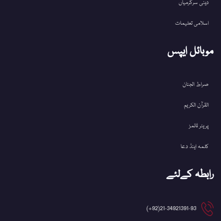
دینی سرگرمیاں
اسلامی تعلیمات
موبائل ایپس
صراط الجنان
القرآن الکریم
پریئر ٹائمز
کلمہ اینڈ دعا
رابطہ کےلئے
21-34921391-93(92+)