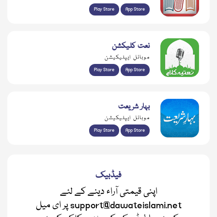
Play Store
App Store
نعت کلیکشن
موبائل ایپلیکیشن
Play Store
App Store
بہار شریعت
موبائل ایپلیکیشن
Play Store
App Store
فیڈبیک
اپنی قیمتی آراء دینے کے لئے
support@dawateislami.net پر ای میل