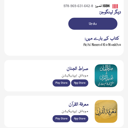
ISBN نمبر:
978-969-631-642-8
دیگر لینگوجز:
Urdu
کتاب کے بارے میں:
Achi Neend Ka Nuskha
صراط الجنان
موبائل ایپلیکیشن
Play Store
App Store
معرفۃ القرآن
موبائل ایپلیکیشن
Play Store
App Store