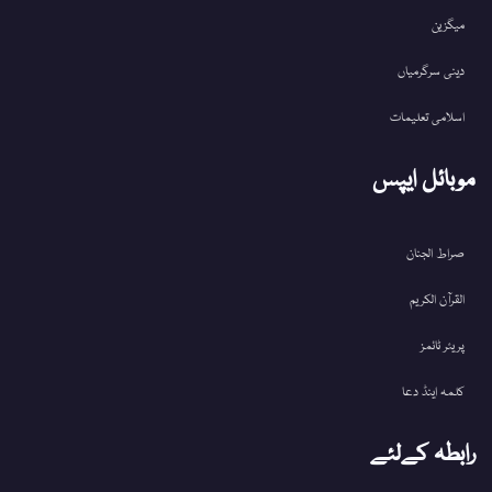
میگزین
دینی سرگرمیاں
اسلامی تعلیمات
موبائل ایپس
صراط الجنان
القرآن الکریم
پریئر ٹائمز
کلمہ اینڈ دعا
رابطہ کےلئے