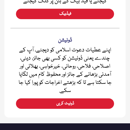
کیجئے یا فیڈ بیک کے بٹن پر کلک کیجئے
فیڈبیک
ڈونیشن
اپنے عطیات دعوت اسلامی کو دیجئے، آپ کے
چندے یعنی ڈونیشن کو کسی بھی جائز، دینی،
اصلاحی، فلاحی، روحانی، خیرخواہی، بھلائی اور
آمدنی بڑھانے کے جائز اور محفوظ کام میں لگایا
جا سکتا ہے تا کہ بڑھتے اخراجات کو پورا کیا جا
سکے.
ڈونیٹ کریں