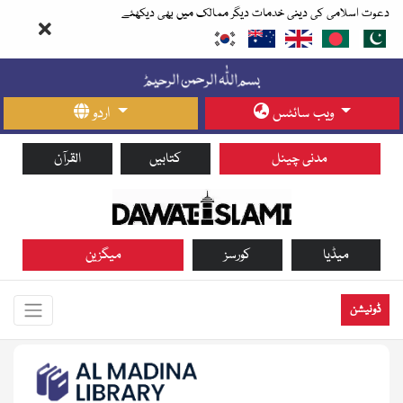
دعوت اسلامی کی دینی خدمات دیگر ممالک میں بھی دیکھئے
ویب سائٹس
اردو
مدنی چینل
کتابیں
القرآن
میڈیا
کورسز
میگزین
ڈونیشن