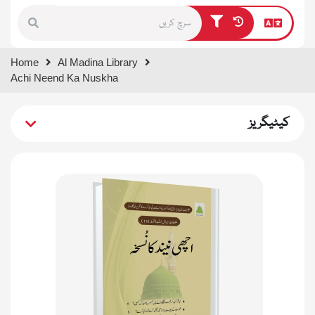
Type 1 or more characters for
Home
Al Madina Library
results.
Achi Neend Ka Nuskha
کیٹیگریز