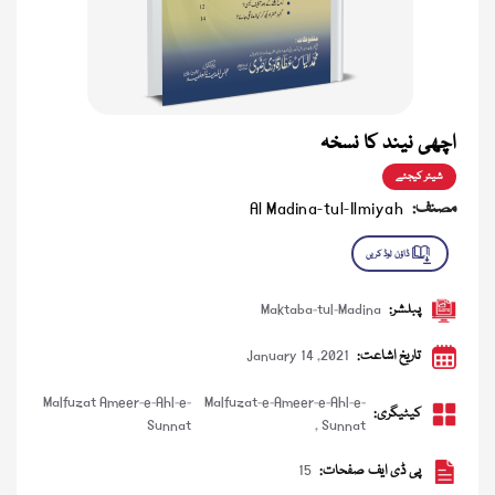
اچھی نیند کا نسخہ
شیئر کیجئے
مصنف:
Al Madina-tul-Ilmiyah
پبلشر:
Maktaba-tul-Madina
تاریخ اشاعت:
January 14 ,2021
Malfuzat Ameer-e-Ahl-e-
Malfuzat-e-Ameer-e-Ahl-e-
کیٹیگری:
Sunnat
,
Sunnat
پی ڈی ایف صفحات:
15