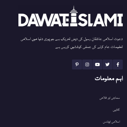
دعوت اسلامی عاشقان رسول کی دینی تحریک ہے جو پوری دنیا میں اسلامی
تعلیمات عام کرنے کی عملی کوششیں کررہی ہے
اہم معلومات
سماجی اور فلاحی
کتابیں
اسلامی ایونٹس