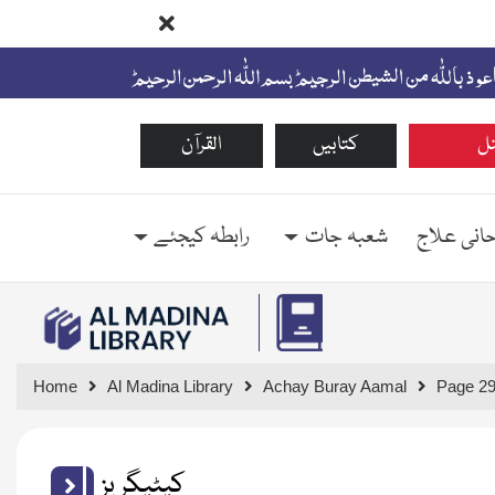
ل
کتابیں
القرآن
حانی علاج
شعبہ جات
رابطہ کیجئے
Home
Al Madina Library
Achay Buray Aamal
Page 2
کیٹیگریز