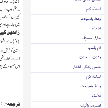
امیرالم
}…
2
{
…
مشروب،
سب س
اساتذۂ کرام
کیڑوں کے لعاب 
وعظ ونصیحت
میں جاناہے اورت
تلامذہ
زَاہدین ک
تعارفِ مُصنِّف
{
3
}…امیرالمؤمن
نام ونسب
زمین کوفرش بنالیا،
ولادتِ باسعادت
دُنیاسے کنارہ کشی 
اس مفہوم کے چن
علمی زندگی کاآغاز
اساتذۂ کرام
وعظ ونصیحت
تلامذہ
ترجمہ:
(
۱)…
تصنیف وتألیف