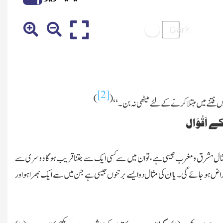
[2]
)
(
 فتنے میں مبتلا کرنے کے لئے میٹھی نہ بن ۔ ‘‘
کے اَقْوَال
 مثال مشرق ومغرب جیسی ہے ، توان میں سے کسی ایک سے جتناقریب ہوگا دوسری سے
راض ہو جائے گی ۔ یا ان کی مثال دوایسے برتنوں جیسی ہے جن میں سے ایک بھراہواور