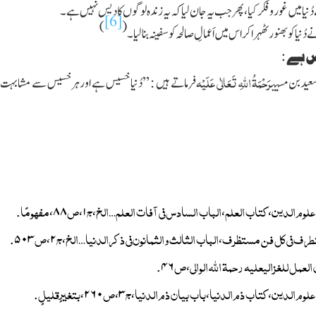
ُنیامیں غوروفکرکیا، پھرجب یہ جان لیاکہ یہ زندہ لوگوں کادیس نہیں ہے ۔
[6]
)
(
دُنیا کوبھنورٹھہراکراس میں اَعمالِ صالحہ کو سفینہ بنا لیا ۔
 ہے :
رَحْمَۃُ اللّٰہِ تَعَالٰی عَلَیْہ
سعیدبن مسیب
فرماتے ہیں : ’’دُنیا خسیس ہے اورہرخسیس سے مشابہ
علوم الدین
کتاب العلم
الباب السادس فی آفات العلم
الخ
ج
ص
مفہومًا
.
،
۸۸
،
۱
،
…
،
،
طرف فی کل فن مستظرف
الباب الثالث والثمانون فی ذکرالدنیا
الخ
ج
ص
.
۵۰۳
،
۲
،
…
،
العمل للغزالی
علیہ رحمۃ اللّٰہ الوالی
ص
.
۴۶
،
علوم الدین
کتاب ذم الدنیا
باب بیان ذم الدنیا
ج
ص
بتغیرٍقلیلٍ
.
،
۲۶۰
،
۳
،
،
،