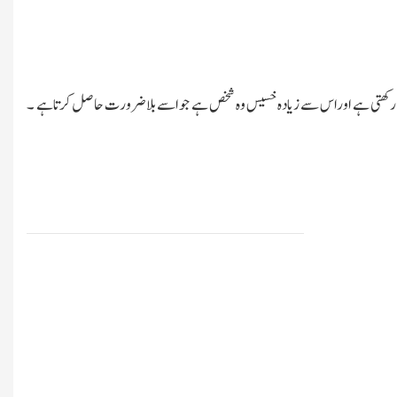
ت رکھتی ہے اوراس سے زیادہ خسیس وہ شخص ہے جو اسے بلاضرورت حاصل کرتاہے ۔