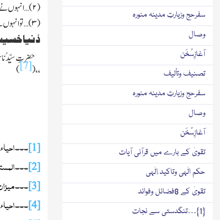
(
۲)…
انہوں نے د
سفرحج وزیارتِ مدینہ منورہ
(
۳)…
توانہوں نے 
وصال
دُنیاخسیس
آغازِسُخَن
حضرتِ سیِّدُنا
[7]
)
(
‘‘
تصنیف وتألیف
سفرحج وزیارتِ مدینہ منورہ
وصال
آغازِسُخَن
احیاء 
[1]
۔ ۔ ۔
تقویٰ کے بارے میں قرآنی آیات
المست
[2]
۔ ۔ ۔
حکم الٰہی وتاکید ِالٰہی
میزان 
[3]
۔ ۔ ۔
تقویٰ کے 8فضائل وفوائد
احیاء 
[4]
۔ ۔ ۔
{1}…تنگدستی سے نجات