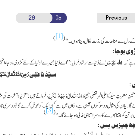
Go
Previous
[1]
)
(
کے دل سے مناجات کی لذت نکال دیتا ہوں ۔ ‘‘
وی ہوجا:
اللہ
عَزَّوَجَلَّ
ہے کہ
نے دُنیاسے ارشادفرمایا:’’اے دُنیا! میرے اَولیا کے لئے کڑوی ہوجا، انہیں
رَضِیَ اللہُ تَعَالٰی عَنْہُ
سیِّدُ نا عَلِی
:
کَرَّمَ اللّٰہُ تَعَالٰی وَجْہَہُ الْکَرِیْم
ین حضرتِ سیِّدُنا علی المرتضیٰ
فرماتے ہیں :’’دُنیاوآخرت کی
ے گا ۔ یاان کی مثال دو سوکنوں جیسی ہے ، توان میں سے کسی ایک کوخوش کرے گاتودوسری نا
[3]
)
(
لی برتن کوجتنابھرے گادوسرااتناہی خالی ہو جائے گا ۔ ‘‘
ھ چیزیں ہیں :