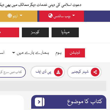
دعوت اسلامی کی دینی خدمات دیگر ممالک میں بھی دیک
ویب سائٹس
اردو
میڈیا
کورسز
م
ہوم
ہمارے بارے میں
اسل
ڈونیشن
شیئر کیجئے
پی ڈی ایف
کتاب کا موضوع