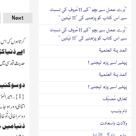
’’بُرے عمل سے بچو ‘‘کے 11حُروف کی نسبت
Next
سے اس کتاب کو پڑھنے کی ’’11 نیّتیں ‘‘
’’بُرے عمل سے بچو ‘‘کے 11حُروف کی نسبت
سے اس کتاب کو پڑھنے کی ’’11 نیّتیں ‘‘
کرتا ہوں کہ اس 
المد ینۃ العلمیۃ
اے دُنیاکڑ
حدیث قدسی میں 
پہلے اسے پڑھ لیجئے !
المد ینۃ العلمیۃ
دوسوکنیں 
پہلے اسے پڑھ لیجئے !
{
1
}…امیرالمؤمن
تعارفِ مُصنِّف
اتناہی دورہوجائ
نام ونسب
دوسرا خالی، تُوخا
ولادتِ باسعادت
دُنیامیں چ
علمی زندگی کاآغاز