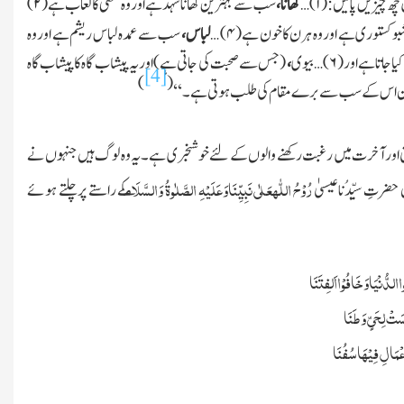
 چھ چیزیں پائیں :(
۱)…
کھانا،
سب سے بہترین
کھاناشہدہے اوروہ مکھی کالعاب ہے (
۲)
کستوری ہے اوروہ ہرن کاخون ہے (
۴) …
لباس،
سب سے عمدہ لباس
ریشم ہے اوروہ
یاجاتاہے اور(
۶)…
بیوی
،
(جس سے صحبت کی جاتی ہے )
اوریہ پیشاب گاہ کاپیشاب گاہ
[4]
)
(
یکن اس کے سب سے برے مقام کی طلب ہوتی ہے ۔ ‘‘
تی اورآخرت میں رغبت رکھنے والوں کے لئے خوشخبری ہے ۔ یہ وہ لوگ ہیں جنہوں نے
رُوْحُ اللّٰہ
عَلٰی نَبِیِّنَاوَعَلَیْہِ الصَّلٰوۃُ وَالسَّلَام
حضرتِ سیِّدُنا عیسیٰ
کے راستے پر چلتے ہوئے
َاوَخَافُوْااَلفِتَنَا
تْ لِحَیٍّ وَطَنَا
مَالِ فِیْھَاسُفُنَا