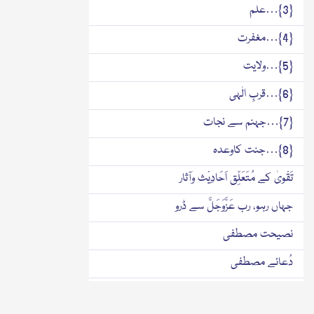
{3}…علم
{4}…مغفرت
{5}…ولایت
{6}…قربِ الٰہی
{7}…جہنم سے نجات
{8}…جنت کاوعدہ
تَقْویٰ کے مُتَعَلِّق اَحَادِیْث وآثار
جہاں رہو، رب عَزَّوَجَلَّ سے ڈرو
نصیحت مصطفی
دُعائے مصطفی
فضیلت کادارومدار