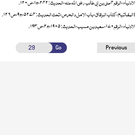
لاولیاء
الرقم
علی بن ابی طالب
رضی اللہ عنہ
الحدیث
ج
ص
.
۱۲۰
،
۱
،
۲۴۲
:
،
۴
،
 المفـاتـیح
کتاب الـرقاق
باب الامل والحرص
تحت الحدیـث
ج
ص
.
۱۲۶
،
۹
،
۵۲۷۴
:
،
،
،
لاولیاء
الرقم
سعیدبن مسیب
الحدیث
ج
ص
.
۱۹۳
،
۲
،
۱۹۰۵
:
،
،
۱۷۰
،
Go
Previous