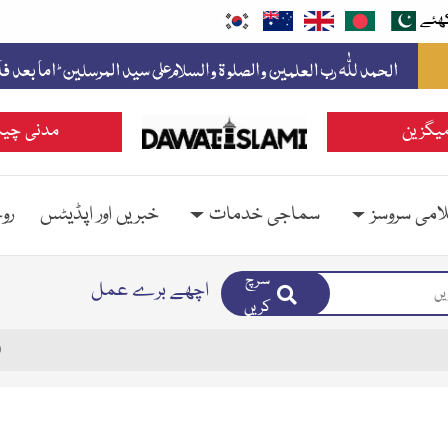
ھئے
یگزین
مدنی چین
امی سروسز
سماجی خدمات
خبریں اور اپڈیٹس
رو
سرچ
اچھے برے عمل
کریں
9