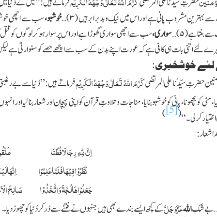
ؤمنین
کَرَّمَ اللّٰہُ تَعَالٰی وَجْہَہُ الْکَرِیْم
حضرتِ سیِّدُنا علی المرتضیٰ
فرماتے ہیں :’’میں نے دُنیامیں
ے بہترین مشروب پانی ہے اوراس میں نیک وبدبرابرہیں (
۳)…
خوشبو،
سب سے اچھی خوشبو
سے بنتاہے (
۵)…
سواری،
سب سے اچھی سواری گھوڑا ہے اوراس پرسوارہوکرلوگوں کوقتل ک
یرے لئے اتنی بات ہی کافی ہے کہ عورت اپنے بدن کے سب سے اچھے حصے کوسنوارتی ہے ل
ے لئے خوشخبری:
کَرَّمَ اللّٰہُ تَعَالٰی وَجْہَہُ الْکَرِیْم
ین حضرتِ سیِّدُنا علی المرتضیٰ
فرماتے ہیں :’’دُنیاسے بے رغب
 مٹی کوبچھونا، پانی کوخوشبو بنایا، مناجات وتلاوتِ قرآن کواپنی پہچان اورشعاربنا لیااور انہوں 
[5]
)
(
اختیارکرلی ۔ ‘‘
داشعار:
اِنَّ لِلّٰہِ رِجَالًافُطُنَا طَلَّقُواالدُّنْی
نَظَرُوْافِیْھَافَلَمَّاعَلِمُوْا اِنَّہَالَیْسَ
جَعَلُوْاھَالُجَّۃً وَاتَّخَذُوْا صَالِحَ الْاَعْ
اللہ
عَزَّوَجَلَّ
بے شک
کے کچھ ایسے بندے بھی ہیں جنہوں نے فتنے سے ڈرکردُنیا کو چھوڑدیا ۔