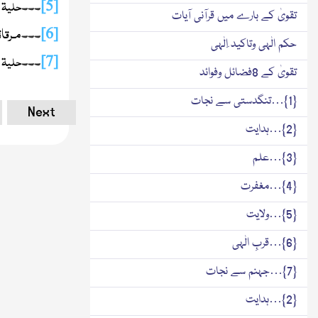
حلیۃ ا
[5]
۔ ۔ ۔
تقویٰ کے بارے میں قرآنی آیات
مـرقاۃ
[6]
۔ ۔ ۔
حکم الٰہی وتاکید ِالٰہی
حلیۃ ا
[7]
۔ ۔ ۔
تقویٰ کے 8فضائل وفوائد
{1}…تنگدستی سے نجات
Next
{2}…ہدایت
{3}…علم
{4}…مغفرت
{5}…ولایت
{6}…قربِ الٰہی
{7}…جہنم سے نجات
{2}…ہدایت