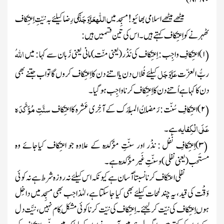
)
۸۴۸۰
اللّٰہ
عَزَّوَجَلَّ
میٹھے میٹھے اسلامی بھائیو!
مسجِدمیں
کی رِضا کیلئے بہ نیّتِ اِعتِکاف
ٹھہرنے کو اِعتِکاف کہتے ہیں ۔ اس کی تین قسمیں ہیں :
اللّٰہ
۱
)
اعتِکافِ واجِب
: اِعتِکاف کی نَذْر(یعنی مَنّت)مانی یعنی زَبان سے کہا
:
میں
(
عَزَّوَجَل
ربُّ العزّت
کیلئے فُلاں دن یااتنے دن کااِعتِکاف کروں گاتواب جتنے بھی
دن کا کہا ہے اُتنے دن کا اِعتِکاف کرناواجِب ہوگیا۔
سنَّتِ مُؤَکَّدَہ
۲)
اعتِکافِ سُنّت : رَمَضانُ
الْمُبارَک کے آخِری عَشرہ کااعتِکاف
(
عَلَی الْکِفایہ
ہے۔
۳)
اِعتِکافِ نَفل :
نذْر اور سنّتِ مُؤَکَّدہ کے علاوہ جو اعتِکاف کیاجائے وہ
(
مستَحب(یعنی نفلی )و سنّتِ غَیر مُؤَکَّدہ ہے۔
نفلی
اعتکاف کرنا نسبتاً آسان ہے کیونکہ اس کیلئے نہ روزہ شرط ہے نہ کوئی
وَقْت کی قید، یہ چند لمحات کیلئے بھی کیا جا سکتا ہے، لہٰذاجب بھی مسجِدمیں داخِل
ہوں اِعتِکاف کی نیّت کرلیجئے۔اِعتِکاف کی نیّت کرناکوئی مشکِل کام نہیں ، نیَّت دل