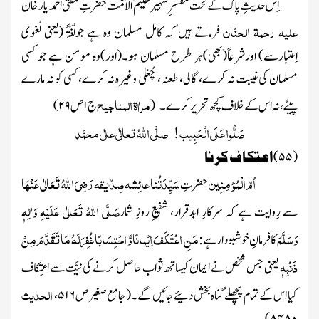
اِس حدیثِ پاک کے تَحت مُفَسّرِشہیر حکیمُ الْاُمَّت حضر تِ مفتی احمد یار خان
علیہ رحمۃ الحنّان
فرماتے ہیں کہ کامل مسلمان وہ ہے جولُغَۃً
(یعنی لُغوی
اِعتبارسے)
اورشرعاً
(بھی)
ہر طرح مسلمان ہو۔
(اور)
وہ مومن ہے جو کسی
مسلمان کی غیبت نہ کرے، گالی، طعنہ، چُغلی وغیرہ نہ کرے، کسی کو نہ مارے
مراٰۃ المناجیح
پیٹے، نہ اس کے خلاف کچھ تحریر کرے۔
(
ج
۱
ص
۲۹
)
صَلُّوا عَلَی الْحَبِیب ! صلَّی اللّٰہُ تعالٰی علٰی محمَّد
(
۵۵
)
اعتکاف کرنا
اُمّ الْمُؤمِنِین
سَیِّدَتُنا عائِشہ صِدّیقہ
رَضِیَ اللہُ تَعَالٰی عَنْہَا
حضرتِ
صَلَّی اللہُ تَعَالٰی عَلَیْہِ وَاٰلِہٖ
سے رِوایت ہے کہ سرکارِ ابدقرار، شفیعِ روزِ شمار
وَسَلَّمَ
مَنِ اعْتَکَفَ اِیْمانًا وَّ احْتِسَابًا غُفِرَلَہُ مَاتَقَدَّمَ مِنْ
کافرمانِ خوشبودار ہے :
ذَنْبِہٖ
یعنی جس شخص نے ایمان کیساتھ ثواب حاصل کرنے کی نیَّت سے اعتِکاف
الحدیث
کیا اس کے تمام پچھلے گناہ بخش دئیے جائیں گے۔
(جامع صغیر ص
۵۱۶
،