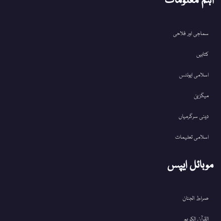
اہم معلومات
سماجی اور فلاحی
کتابیں
اسلامی ایونٹس
میگزین
دینی سرگرمیاں
اسلامی تعلیمات
موبائل ایپس
صراط الجنان
القرآن الکریم