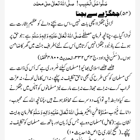
صَلُّوا عَلَی الْحَبِیب ! صلَّی اللّٰہُ تعالٰی علٰی محمَّد
(
۵۴
)
جھگڑے سے بچنا
لڑائی جھگڑا اچھی بات نہیں ، اس سے بچنے والے کو عظیم بِشارت سے
صَلَّی اللہُ تَعَالٰی عَلَیْہِ وَاٰلِہٖ وَسَلَّمَ
نَوازا گیاہے ، چنانچہ فرمانِ مصطفٰے
ہے : جو حق پر
ہونے کے باوُجُود جھگڑا نہیں کرتا میں اُس کے لئے اَطرافِ جنّت میں گھر کاضامِن
الحدیث
ہوں ۔
(سُنَن ابی داود ، ج
۴
ص
۳۳۲
،
۴۸۰۰
ملخصًا)
میٹھے میٹھے اسلامی بھائیو!
مسلمان کیلئے ضَروری ہے کہ اُس کی ذات سے
کسی مسلمان کو کسی طرح کی بھی ناحق تکلیف نہ پہنچے، نہ اس کامال لُوٹے ، نہ عزّت
خراب کرے، نہ اِسے جھاڑے نہ اِسے مارے نیزمسلمانوں کو آپَس میں جھگڑنے
اللّٰہ
سے کیا واسِطہ!یہ تو ایک دوسرے کے مُحافِظ ہوتے ہیں ، چُنانچہ
کے مَحبوب ،
مُنَزَّہٌ
صَلَّی اللہُ تَعَالٰی عَلَیْہِ وَاٰلِہٖ وَسَلَّمَ
دانائے غُیُوب،
عَنِ الْعُیُوب
کافرمانِ ہدایت
نشان ہے
:
(کامل)
مسلمان وہ ہے جس کی زَبان اور ہاتھ سے مسلمان کو تکلیف نہ
پہنچے۔
(صَحیح بُخاری ج
۱
ص
۱۵
حدیث
۱۰
)