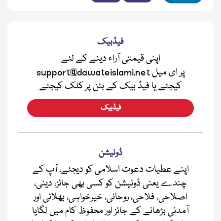
فیڈبیک
اپنی قیمتی آراء دینے کے لئے
support@dawateislami.net پر ای میل
کیجئے یا فیڈ بیک کے بٹن پر کلک کیجئے
فیڈبیک
ڈونیشن
اپنے عطیات دعوت اسلامی کو دیجئے، آپ کے
چندے یعنی ڈونیشن کو کسی بھی جائز، دینی،
اصلاحی، فلاحی، روحانی، خیرخواہی، بھلائی اور
آمدنی بڑھانے کے جائز اور محفوظ کام میں لگایا