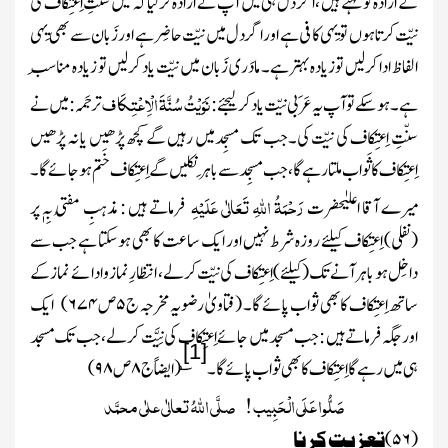
کے ارادہ کوکہتے ہیں ، اگر دل ہی میں آپ نے ارادہ کرلیاکہ میں سنّتِ اِعتِکاف کی
نیّت کرتاہوں تویِہی کافی ہے اور اگردل میں نیّت حاضِرہے اور زَبان سے بھی یِہی
الفاظ ادا کرلیں توزیادہ بہترہے۔ مادَری زَبان میں نیّت یاد کرلیں تو زیادہ مناسِب
نَوَیْتُ سُنَّۃَ الْاِعْتِکَاف
ہے۔ہوسکے توآپ یہ عَرَبی نیّت یادکرلیجئے :
ترجَمہ : میں نے
سنّتِ اِعتِکاف کی نیّت کی۔جب تک مسجِدمیں رہیں گے کچھ پڑھیں یا نہ پڑھیں
اِعتِکاف کاثَواب ملتا رہے گا، جب مسجِد سے باہَرنکلیں گے اِعتِکاف خَتم ہوجائے گا۔
رَحْمَۃُ اللہِ تَعَالٰی عَلَیْہِ
میرے آقا اعلیٰحضرت
فرماتے ہیں : مذہبِ مُفتی بِہٖ پر
(نفلی) اِعتِکاف کیلئے روزہ شرط نہیں اور ایک ساعت کا بھی ہوسکتا ہے جب سے
داخِل ہو باہر آنے تک (کیلئے)اِعتِکاف کی نیّت کرلے ، انتظارِ نماز و ادائے نماز کے
ساتھ اِعتِکاف کا بھی ثواب پائے گا۔
(فتاویٰ رضویہ مخرجہ ج
۵
ص
۶۷۴
)
ایک
اور جگہ فرماتے ہیں : جب مسجد میں جائے اِعتِکاف کی نِیَّت کرلے، جب تک مسجد
[1]
؎
ہی میں رہے گا اِعتِکاف کا بھی ثواب پائے گا۔
(ایضاً ج
۸
ص
۹۸
)
صَلُّوا عَلَی الْحَبِیب ! صلَّی اللّٰہُ تعالٰی علٰی محمَّد
(
۵۶
)
تعزیت کرنا