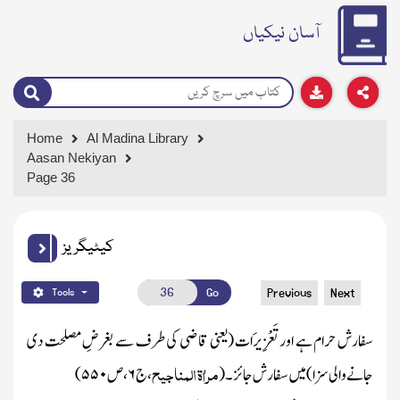
آسان نیکیاں
Home
Al Madina Library
Aasan Nekiyan
Page 36
کیٹیگریز
Go
Previous
Next
Tools
سفارش حرام ہے اور تَعْزِیرَات
(یعنی قاضی کی طرف سے بغرضِ مصلحت دی
مراٰۃ المناجیح
جانے والی سزا)
میں سفارش جائز۔
(
،
ج
۶
، ص
۵۵۰
)