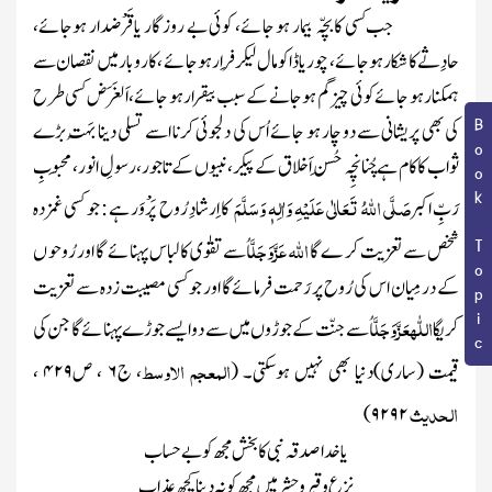
جب کسی کا بچّہ بیمار ہو جائے، کوئی بے روز گار یا قَرْضدار ہوجائے،
حادِثے کا شکار ہو جائے، چور یا ڈاکو مال لیکرفِرار ہو جائے ، کاروبار میں نقصان سے
ہمکنار ہو جائے کوئی چیز گم ہو جانے کے سبب بیقرار ہو جائے، اَلغَرَض کسی طرح
Book Topic
کی بھی پریشانی سے دو چار ہو جائے اُس کی دلجوئی کرنا اسے تسلی دینا بَہُت بڑے
ثواب کاکام ہے چُنانچِہ حُسنِ اَخلاق کے پیکر، نبیوں کے تاجور، رسولِ انور، مَحبوبِ
صَلَّی اللہُ تَعَالٰی عَلَیْہِ وَاٰلِہٖ وَسَلَّمَ
رَبِّ اکبر
کا اِرشادِ رُوح پَرْوَر ہے : جو کسی غمزدہ
اللّٰہ
عَزَّوَجَلَّ
شخص سے تعزیت کر ے گا
اُسے تقوٰی کا لباس پہنائے گا اور رُوحو ں
کے درمِیان اس کی رُوح پر رَحمت فرمائے گا اور جو کسی مصیبت زدہ سے تعزیت
اللّٰہ
عَزَّوَجَلَّ
کریگا
اُسے جنّت کے جوڑوں میں سے دوایسے جوڑے پہنائے گا جن کی
المعجم الاوسط
قیمت (ساری)دنیا بھی نہیں ہوسکتی۔
(
، ج
۶
، ص
۴۲۹
،
الحدیث
)
۹۲۹۲
یا خدا صدقہ نبی کا بخش مجھ کو بے حساب
نزع و قبر وحشر میں مجھ کو نہ دینا کچھ عذاب