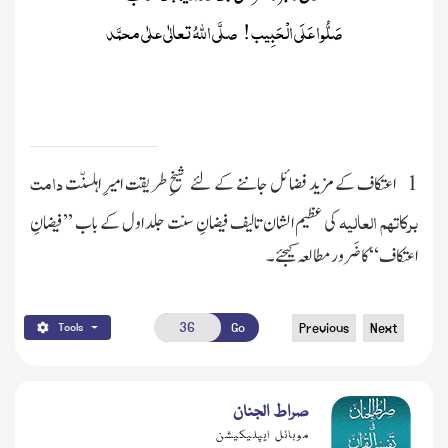
صَلُّوا عَلَی الْحَبِیب ! صلَّی اللّٰہُ تعالٰی علٰی محمَّد
دامت
1 اعتکاف کے مزید فضائل جاننے کے لئے شیخِ طریقت امیرِ اہلسنّت
برکاتہم العالیہ
کی عظیم الشان تالیف فیضانِ سنت جلد اول کے باب ’’فیضانِ
اعتکاف‘‘ کا ضَرور مطالعہ کیجئے۔
Go
Previous
Next
Tools
صراط الجنان
موبائل ایپلیکیشن