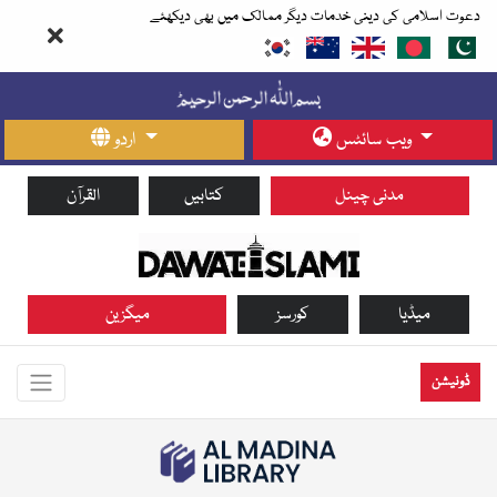
دعوت اسلامی کی دینی خدمات دیگر ممالک میں بھی دیکھئے
ویب سائٹس
اردو
مدنی چینل
کتابیں
القرآن
میڈیا
کورسز
میگزین
ڈونیشن