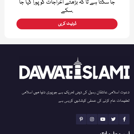
جا سکتا ہے تا کہ بڑھتے اخراجات کو پورا کیا جا
سکے.
ڈونیٹ کریں
دعوت اسلامی عاشقان رسول کی دینی تحریک ہے جو پوری دنیا میں اسلامی
تعلیمات عام کرنے کی عملی کوششیں کررہی ہے