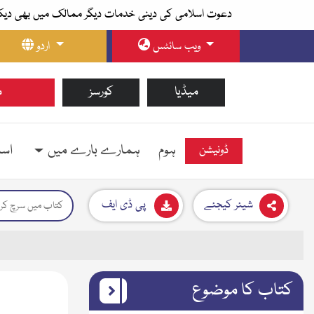
دعوت اسلامی کی دینی خدمات دیگر ممالک میں بھی دیک
ویب سائٹس
اردو
میڈیا
کورسز
م
ہوم
ہمارے بارے میں
اسل
ڈونیشن
شیئر کیجئے
پی ڈی ایف
کتاب کا موضوع