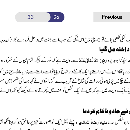
Go
Previous
اللّٰہ
عَزَّ وَجَلَّ
المعجم
 نیکی لکھی جائے تو
اس نیکی کے سبب اسے جنت میں داخل فرمادے گا ۔
(
اخلہ مل گیا
رَضِیَ اللہُ تَعَالٰی عَنْہُ
َیِّدُنا ابوہریرہ
سے روایت ہے کہ نور کے پیکر، تمام نبیوں کے سَرْوَر، دو جہ
اللّٰہ
عَزَّ وَجَلَّ
ہا تھا، اس نے اس راستے پر ایک کانٹے دار شاخ کو پایا تو اسے راستے سے ہٹادیا ،
کو
 بیچ میں پڑی ہوئی درخت کی شاخ کے قریب سے گزرا تو اس نے کہا : خدا کی قسم! میں مسلما
یا۔ایک روایت میں ہے کہ میں نے ایک شخص کو جنت میں پھرتے ہوئے دیکھا کیونکہ اس نے راست
ے جادو ناکام کردیا
علیہ رَحمَۃُ اللّٰہ الجواد
ا ابو حَفْص حداد
پہلے پہل ایک خوبصورت کنیز پر عاشق ہو کر اپنا سُکھ چی