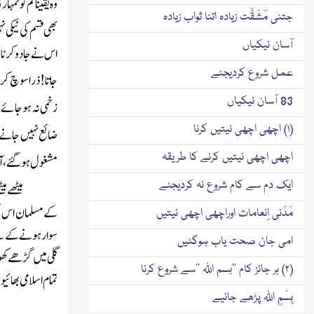
وہ یقینا تم کو تم
جتنی مَشَقَّت زیادہ اتنا ثواب زیادہ
بھی قسم کی نیکی 
آسان نیکیاں
اس نے جادو کرنا ش
عمل شروع کردیجئے
جاتا!ذرا سوچ کر 
83 آسان نیکیاں
زخمی نہ ہو جائے
(۱) اچھی اچھی نیتیں کرنا
ضائع نہیں جانے دی
اچھی اچھی نیتیں کرنے کا طریقہ
مشغول ہوگئے ، آخ
ایک دم سے کام شروع نہ کردیجئے
میٹھے می
کے مسلمان اس عظی
مَدَنی اِنعامات اوراچھی اچھی نیتیں
سوار ہونے کے لئے
امی جان صحت یاب ہوگئیں
گلی میں گڑھے کھود
(۲) ہر جائز کام ’’بسم اللّٰہ ‘‘سے شروع کرنا
تمام اسلامی بھائی
بِسْمِ اللّٰہ پڑھے جائیے