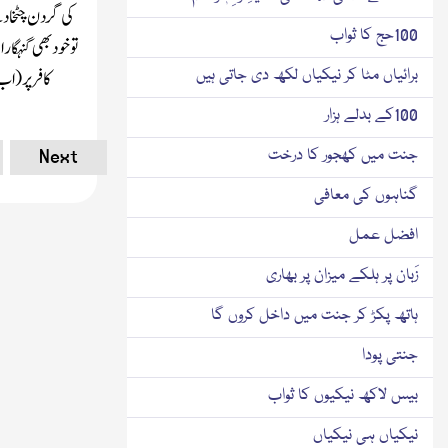
کی گردن چٹخا دی
100حج کا ثواب
تو خود بھی گنہگار ا
برائیاں مٹا کر نیکیاں لکھ دی جاتی ہیں
کافرپر
(اب د
100کے بدلے ہزار
Next
جنت میں کھجور کا درخت
گناہوں کی معافی
افضل عمل
زَبان پر ہلکے میزان پر بھاری
ہاتھ پکڑ کر جنت میں داخل کروں گا
جنتی پودا
بیس لاکھ نیکیوں کا ثواب
نیکیاں ہی نیکیاں