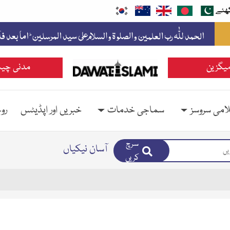
ھئے
یگزین
مدنی چین
امی سروسز
سماجی خدمات
خبریں اور اپڈیٹس
رو
سرچ
آسان نیکیاں
کریں