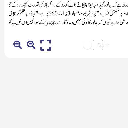
ے کہ جانور کوبِلا وجہ اِیذا پہنچانے والے کو روکے ۔ اگر باوُجُودِ قدرت نہیں روکے گا
صَفْحَہ
پر مشتمل کتاب ، ’’
بہارِ شریعت
‘‘ جلد
3
660پر ہے :
’’ جانو ر پرظُلم کرنا ذِمّی
اللہ عَزَّ وَجَلَّ
سے بھی بُرا ہے کیوں کہ جانور کا کوئی مُعِین و مددگار
کے سوا نہیں اس غریب کو