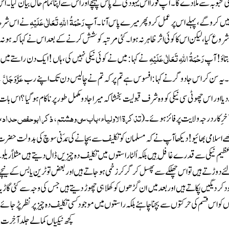
ہاری محبوبہ سے ملا دے گا ۔آپ فورا اس یہودی کے پاس پہنچے اور اس سے اپنا تمام حال بیان کیا 
رَحْمَۃُ اللہِ تَعَالٰی عَلَیْہِ
نہیں کرو گے ، پہلے اس پر عمل کرو پھر میرے پاس آنا ۔آپ
نے اس شرط 
روع کیا ، لیکن اس کا کوئی اثر ظاہر نہ ہوا ۔کئی مرتبہ کوشش کرنے کے بعد اس نے کہاکہ ہو نہ ہو 
رَحْمَۃُ اللہِ تَعَالٰی عَلَیْہِ
بتاؤ! آپ
نے کہا : میں نے کوئی نیکی نہیں کی، ہاں !ایک دن راستے م
عَزَّ وَجَلَّ
 ۔یہ سن کر اس جادوگر نے کہا : افسوس ہے تم پر کہ تم نے چالیس دن تک اپنے رب
ک
ا اور اس چھوٹی سی نیکی کو وہ شرف قبولیت بخشا کہ میرا جادو مکمل طور پر ناکام ہو گیا ؟اس 
تذکرۃ الاولیاء
باب سی وھشتم ، ذکر ابو حفص حداد
رِ کاردرجہ ولایت پر فائز ہو ئے ۔
(
،
،
ٹھے اسلامی بھائیو!
دیکھا آپ نے کہ مسلمان کو تکلیف سے بچانے کی مَدَنی سوچ کی بدولت حضرت سَ
م نیکی سے قدرے غافِل ہیں بلکہ اُلٹا راستوں میں تکلیف دہ چیزیں ڈال دیتے ہیں مثلاً ریلو
 دوڑتے ہیں تو اس چھلکے سے پھسل کر گر کر زخمی ہوجاتے ہیں اور بعض تو ٹرین یا بس کے نیچے
 کر دیگیں پکاتے ہیں اور بعد میں ان گڑھوں کو کھلا ہی چھوڑ دیتے ہیں جس کی وجہ سے کئی گاڑی
و ں کو اس قسم کی حرکتوں سے بچنا چاہئے بلکہ راستوں میں موجود کسی تکلیف دہ چیز پر نظر پڑ جائے 
کچھ نیکیاں کمالے جلد آخِرت 