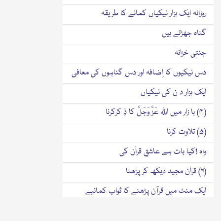
روزانہ ایک ہزار نیکیاں کمانے کا طریقہ
گناہ جھڑتے ہیں
جنتی خزانہ
دس نیکیوں کا اِضافہ اور دس گناہوں کی معافی
ایک ہزار د ن کی نیکیاں
(۴) با زار میں اللّٰہ عَزَّ وَجَلَّ کا ذِ کرکرنا
(۵) تلاوت کرنا
واہ !کیا بات ہے عاشقِ قراٰن کی
(۶) قراٰن مجید دیکھ کر پڑھنا
ایک منٹ میں قرآن پڑھنے کا ثواب کمائیے
سورۂ اخلاص تہائی قرآن کے برابر ہے