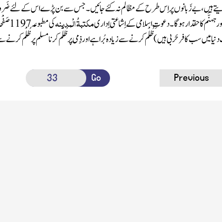
تے ہیں ، بے زَبا نو ں پر اِس طرح کے مظالم نہ کئے جائیں ۔ جس سے بن پڑے اس کے لئے ضَروری ہ
مکتبۃُ الْمدینہ
ور جہنَّم کا حقدار ہو گا۔
دعوتِ اسلامی
کے اِشاعتی اِداری
کی
مطبوعہ
1197 صَفْحات
نیا میں سب کافر حَربی ہیں )
ظُلْم کرنے سے زیادہ بُرا ہے اور ذِمّی پر ظُلْم کرنا مسلم پر ظُلْم کرنے 
Go
Previous