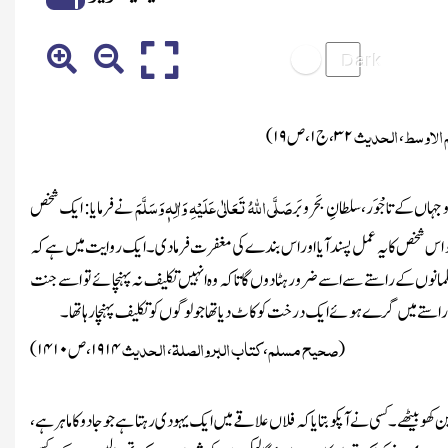
 الاوسط
الحدیث
،
۳۲
، ج
۱
، ص
۱۹
)
صَلَّی اللہُ تَعَالٰی عَلَیْہِ وَاٰلِہٖ وَسَلَّمَ
اں کے تاجْوَر، سلطانِ بَحرو بَر
نے فرمایا : ایک شخص
 اس شخص کا یہ عمل پسند آیا اور اس بندے کی مغفرت فرمادی۔ایک روایت میں ہے کہ
نوں کے راستے سے اسے ضرور ہٹادوں گا تاکہ وہ انہیں تکلیف نہ پہنچائے تو اسے جنت
ے میں گرے ہوئے ایک درخت کو کاٹ دیا تھا جو لوگوں کو تکلیف پہنچا رہا تھا ۔
صحیح مسلم
کتاب البر والصلۃ
الحدیث
(
،
،
۱۹۱۴
، ص
۱۴۱۰
)
ن کھو بیٹھے۔کسی نے آپکو بتایا کہ فلاں علاقے میں ایک یہودی رہتا ہے جو جادو کا ماہرہے،