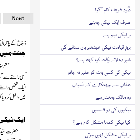
دُرُود شریف کام آگیا
Next
صرف ایک نیکی چاہئے
ہر نیکی اہم ہے
وَجَلَّ
کے پاس ایک
بروزِ قیامت نیکی خوشخبریاں سنائے گی
جنت میں د
شیر دھاڑتے وَقْت کیا کہتا ہے؟
حضرتِ س
نیکی کی کسی بات کو حقیر نہ جانو
کسی راستے سے گزرر
عذاب سے چھٹکارے کے اَسباب
ایک شخص راستے کے
میں داخل کردیا گ
وہ مالک ومختار ہے
نیکیوں کی دو قسمیں
ایک نیکی ن
کیا نیکی کمانا مشکل کام ہے ؟
حضرت سَیِّدُن
ہر نیکی مشکل نہیں ہوتی