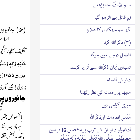
بِسْمِ اللّٰہ دُرُست پڑھئے
زہرِ قاتل بے اثر ہو گیا
(۵۰) جانوروں پر رحم کھانا
گھر یلو جھگڑوں کا علاج
اسلام 
(۳) ذکر اللّٰہ کرنا
تکلیف پہنچانا مَن
افضل درجے میں ہوگا
عَلَیْہِ وَاٰلِہٖ وَسَلَّ
تمہاری زَبان ذکرُاللّٰہ سے تَر رہا کرے
حدیث
۱۹۵۵
)
بو
ذکر کی اَقسام
وَسَلَّمَ
!
مجھے بکری ذ
مجھ پر رحمت کی نظر رکھنا
جانوروں پر
میری گواہی دیں
شی
بِالخصوص پتھریل
مَدَنی اِنعامات اورذکرُ اللّٰہ
ہے پھر جب تک جا
اَذکارواَوراد اور ان کے ثواب پر مشتمل 16 فرامینِ
ہاتھ۔بعض قصّاب ج
مصطَفٰے صَلَّی اللہُ تَعَالٰی عَلَیْہِ وَاٰلِہٖ وَسَلَّمَ