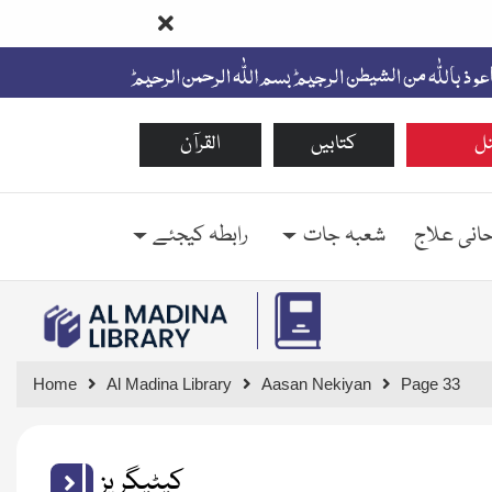
ل
کتابیں
القرآن
حانی علاج
شعبہ جات
رابطہ کیجئے
Home
Al Madina Library
Aasan Nekiyan
Page 33
کیٹیگریز