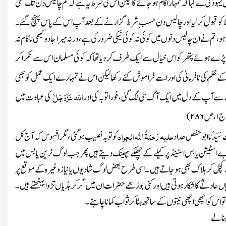
۔اس یہودی نے کہا کہ تمہارا کام ہوجائے گا لیکن اس کی شرط یہ ہے کہ تم چالیس دن تک کسی
کو قبول کر لیا اورچالیس دن حسب ِشرط گزارنے کے بعد آپ اس کے پاس پہنچ گئے ۔
، تم نے ان چالیس دنوں میں کوئی نہ کوئی نیکی ضرور کی ہے ، ورنہ میرا جادو کبھی ناکام نہ
یں پڑے ہوئے پتھر کو اس خیال سے ایک طرف کر دیا تھاکہ کوئی مسلمان اس سے ٹکرا کر
ے حُکْم کی نافرمانی کی اور اسے فراموش کئے رکھا لیکن اس نے تمہارے ایک عمل کو بھی
اللہ
عَزَّ وَجَلَّ
بات سے آپ کے دل میں ایک آگ سی لگ گئی ، فورا توبہ کی اور
کی عبادت میں
 ج
۱
، ص
۲۸۶
)
علیہ رَحمَۃُ اللّٰہ الجواد
یِّدُنا ابو حفص حداد
کو توبہ نصیب ہو گئی ، مگر افسوس کہ آج کل
ے اسٹیشن یا بس اسٹینڈ پر کیلے کے چھلکے پھینک دیتے ہیں پھر جب لوگ ٹرین یا بس میں
 کُچل کر ہلاک بھی ہو جاتے ہیں ۔اسی طرح بعض لوگ شادیوں یا نیاز وغیرہ کے موقع پر
اں حادثے کا شکار ہوتی ہیں اور کئی بوڑھے حضرات ان میں گر کر ہڈیاں تڑوا بیٹھتے ہیں ۔
تو اس کواچھی اچھی نیتوں کے ساتھ ہٹا کر ثواب کمانا چاہئے ۔
بنالے