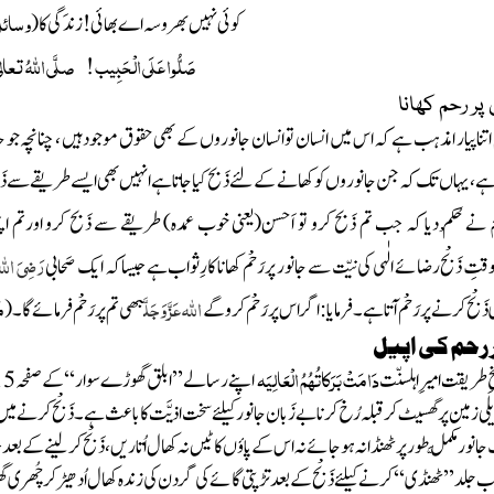
وسائ
کوئی نہیں بھروسہ اے بھائی! زندَگی کا
(
صَلُّوا عَلَی الْحَبِیب ! صلَّی اللّٰہُ تعا
اتنا پیار امذہب ہے کہ اس میں انسان تو انسان جانوروں کے بھی حقوق موجودہیں ، چنانچہ جو 
ْع ہے ، یہاں تک کہ جن جانوروں کو کھانے کے لئے ذَبح کیا جاتا ہے انہیں بھی ایسے طریقے سے ذَبح
مَ
نے حُکْم دیا کہ جب تم ذَبح کرو تو اَحسن
(یعنی خوب عمدہ)
طریقے سے ذَبح کرو اورتم اپنی 
رَضِیَ اللہُ
قتِ ذَبْح رضائے الٰہی کی نیّت سے جانور پر رَحْم کھانا
کارِثواب
ہے جیساکہ ایک صَحابی
اللہ عَزَّ وَجَلَّ
م
َبْح کرنے پر رَحْم آتا ہے ۔ فرمایا :
اگر اس پر رَحْم کرو گے
بھی تم پر رَحْم فرمائے گا۔
(
 رحم کی اپیل
دَامَتْ بَرَکاتُہُمُ الْعَالِیَہ
خِ طریقت
امیرِ اہلسنّت
اپنے رسالے ’’ابلق گھوڑے سوار‘‘ کے صفحہ
15
ی زمین پر گھسیٹ کر قبلہ رُخ کرنابے زَبا ن جانورکیلئے سخت اذیَّت کا باعث ہے ۔ ذَبْح کرنے م
نور مکمَّل طور پر ٹھنڈا نہ ہو جائے نہ اس کے پاؤں کاٹیں نہ کھال اُتاریں ، ذَبْح کر لینے ک
لد ’’ٹھنڈی ‘‘ کرنے کیلئے ذَبْح کے بعد تڑپتی گائے کی گردن کی زندہ کھال اُدھیڑ کر چُھری