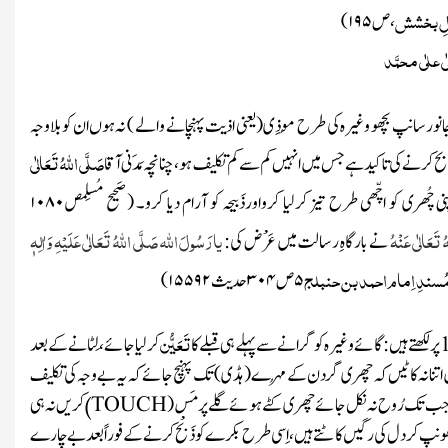
لِ بخشش
، ص
۱۹۵
)
لٰی علٰی محمَّد
جانورسانپ بچھو وغیرہ کی طرح مُوذِی
(یعنی اذیت پہنچانے والے )
نہ ہوں ان کو بلاوجہ
صَلَّی اللہُ تَعَالٰی
 کرنے کی تاکید ہے جس میں انہیں کم سے کم تکلیف ہو ، چنانچہ مَدَنی آقا
چُھری کو اچّھی طرح تیز کرلیا کرواورذَبیحہ کو آرام دیا کرو۔
(صَحیح مُسلِمص
۱۰۸۰
 تَعَالٰی عَنْہُ
یارَسُولَ اللہ صَلَّی اللہُ تَعَالٰی عَلَیْہِ وَاٰلِہٖ
نے بارگاہِ رسالت میں عَرْض کی :
ُسندِ اِمام احمد بن حنبلج
۵
ص
۳۰۴
حدیث
۱۵۵۹۲
)
تَعَیُّن
پر لکھتے ہیں :
گائے
وغیرہ کوگرانے سے پہلے ہی قبلے کا
کر لیا جائے ، لِٹانے کے بعد
یں اتنا نہ کاٹیں کہ چھری گردن کے مُہرے
(ہڈی)
تک پہنچ جائے کہ یہ بے وجہ کی تکلیف
ے بعد جب تک رُوح نہ نکل جائے چھری کٹے ہوئے گلے پر مَس
(
TOUCH
کریں
نہ ہی
)
 گھونپ کر دل کی رگیں کاٹتے ہیں ، اِسی طرح بکرے کوذَبْح کرنے کے فوراً بعد بے چارے