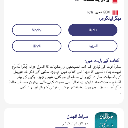
پی ڈی ایف صفحات:
301
ISBN نمبر:
N/A
دیگر لینگوجز:
Sindhi
Urdu
العربية
Hindi
کتاب کے بارے میں:
سفر آخرت کی تیاری کے لئے نصیحتوں اور حکایات کا انمول خزانہ’’بَحْرُ الدُّمُوْع
ترجمہ بنام آنسوؤں کا دریا‘‘ اس کتاب میں آپ پڑھ سکیں گے ذکر اللہ عزوجل
ڈاؤن لوڈ کریں
کی فضیلت، سارے گھر والے مسلمان ہو گئے، غیبی تھپڑ، لوگوں کی چار
اقسام، سعادت مند دلہن، اللہ تعالیٰ سے محبت کرنے والے، بہترین ہمسفر، حافظِ
قرآن کیسا ہو؟، سود، چوری، خیانت، اور شراب نوشی کا وبال اور بہت کچھ۔۔۔۔ ۔ ۔
۔
صراط الجنان
موبائل ایپلیکیشن