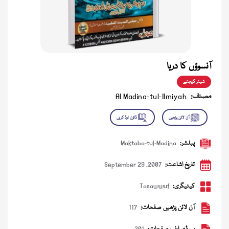
آنسوؤں کا دریا
شیئر کیجئے
مصنف:
Al Madina-tul-Ilmiyah
پبلشر:
Maktaba-tul-Madina
تاریخ اشاعت:
September 29 ,2007
کیٹیگری:
Tasawwuf
آن لائن پڑھیں صفحات:
117