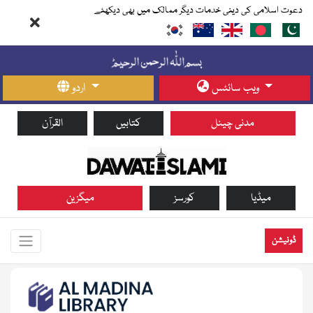
دعوت اسلامی کی دینی خدمات دیگر ممالک میں بھی دیکھئے
ویب سائٹس
اردو
مدنی چینل
کتابیں
القرآن
میڈیا
کورسز
میگزین
ڈونیشن