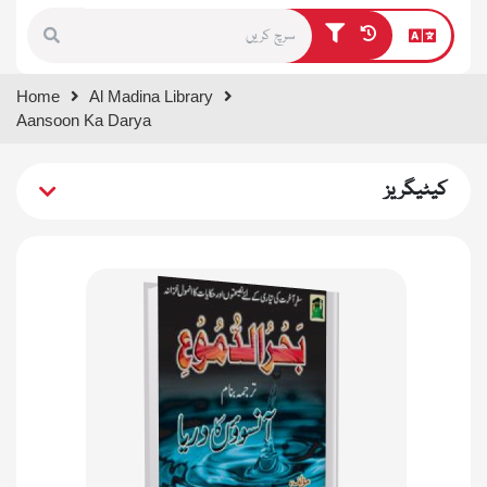
Type 1 or more characters for
Home
Al Madina Library
results.
Aansoon Ka Darya
کیٹیگریز