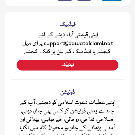
فیڈبیک
اپنی قیمتی آراء دینے کے لئے
support@dawateislami.net پر ای میل
کیجئے یا فیڈ بیک کے بٹن پر کلک کیجئے
فیڈبیک
ڈونیشن
اپنے عطیات دعوت اسلامی کو دیجئے، آپ کے
چندے یعنی ڈونیشن کو کسی بھی جائز، دینی،
اصلاحی، فلاحی، روحانی، خیرخواہی، بھلائی اور
آمدنی بڑھانے کے جائز اور محفوظ کام میں لگایا