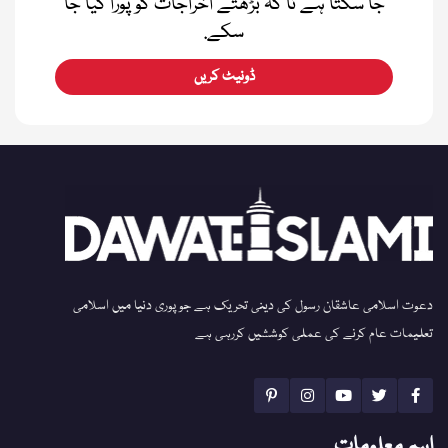
جا سکتا ہے تا کہ بڑھتے اخراجات کو پورا کیا جا
سکے.
ڈونیٹ کریں
دعوت اسلامی عاشقان رسول کی دینی تحریک ہے جو پوری دنیا میں اسلامی
تعلیمات عام کرنے کی عملی کوششیں کررہی ہے
اہم معلومات