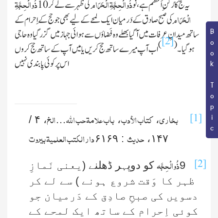
ذُوالْحِجَّةِ الْحَرَام
ذُوالْحِجَّةِ
ىہ حج کا رُکنِ اَعظم ہے ، نو
کی ظہر سے لے کر 10
الْحَرَام
کى صبح صادق کے دَرمىان اىک لمحے کے لىے بھی جو حج کے اِحرام کے
Book Topic
ساتھ مىدانِ عرفات مىں آ گىا بھلے وہ فَضاؤں سے ہوائى جہاز مىں گزر گىا وہ حاجى
[2]
)
(
ہو گىا ۔
اب آپ مىرے ساتھ حج کرىں یا مىں آپ کے ساتھ حج کروں
اس پر کوئی پابندی نہیں
بخاری
کتاب الأدب
باب علامة حب
الله
الخ
[1]
۴ /
،
…
،
،
حدیث
دار الکتب العلمیة بیروت
۶۱۶۹
:
،
۱۴۷
ذُوالْحِجَّہ
[2]
9
کو دوپہر ڈھلنے
(یعنی نَمازِ
ظہر کا وَقت شروع ہونے )
سے لے کر
دسویں کی صبحِ صادِق کے دَرمیان جو
کوئی اِحرام کے ساتھ ایک لمحے کے