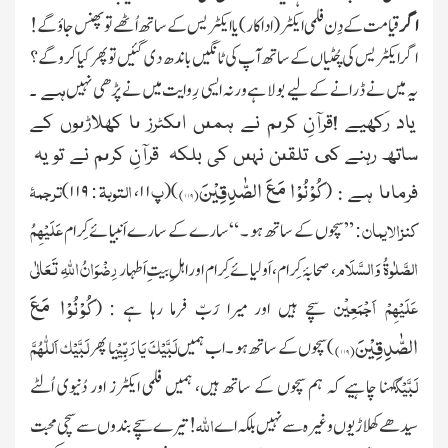
اگر
قیامت کے دِن فلمی اىکٹر
(اداکار)
ىا اىکٹریس کے ساتھ اُٹھے تو پھنس جاؤ گے !
اگر ایکٹریس کى چُٹىاں کے ساتھ آپ کى ٹانگىں باندھ دی گئیں تو پھر کىا کرو گے ؟
یہ میں نے ڈرانے کے لىے بولا ہے ورنہ ایسی رِواىت مىں نے پڑھی نہیں
ہے ۔
یاد رَکھیے !قرآنِ کرىم نے ہمىں اىکٹرز ىا کھلاڑىوں کے
ساتھ رہنے کى تلقىن نہىں کی بلکہ قرآنِ کرىم نے تو یہ
كُوْنُوْا مَعَ الصّٰدِقِیْنَ(
۱۱۹
)
پ
التوبة
ترجمۂ
)
۱۱۹
:
،
۱۱
(
)
(
فرماىا ہے :
عَلَیْہِمُ
کنزالایمان
:
”سچوں کے ساتھ ہو
۔ “
سارے کے سارے اَنبیائے کِرام
الصَّلٰوۃُ وَالسَّلَام
رِضْوَانُ اللّٰہِ تَعَالٰی
، صحابۂ کِرام، اَولىائے کِرام اور اہلِ بىتِ اَطہار
عَلَیْہِمْ اَجْمَعِیْن
كُوْنُوْا مَعَ
سچے ہیں اور میرا رَبّ فرما رہا ہے : (
الصّٰدِقِیْنَ(
۱۱۹
)
لَبَّیْکَ یَا رَبِّیْ
لَبَّیْک اَللّٰھُمَّ
)سچوں کے ساتھ ہو
۔
اب ہمیں
ىا پھر
لَبَّیْک
کہنا چاہیے کہ ہم سچوں کے ساتھ ہىں، ہمیں فلمی اىکٹرز اور دُنىوى اُلٹے
اللہ
سىدھے کھلاڑیوں وغىرہ سے نہىں بلکہ اے
!
تىرے سچے بندوں سے سچى محبت