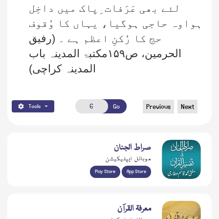
لئے بھی عَرَفات ِپاک میں داخِل
ہواوہ حاجی ہوگیا، یہاں کا وُقوف
حج کا رُکنِ اعظم ہے ۔
(رفیق
الحرمین، ص۱۵۹مکتبۃ المدینہ باب
المدینہ کراچی)
Go
Previous
Next
Tools
صراط الجنان
موبائل ایپلیکیشن
Play Store
App Store
معرفۃ القرآن