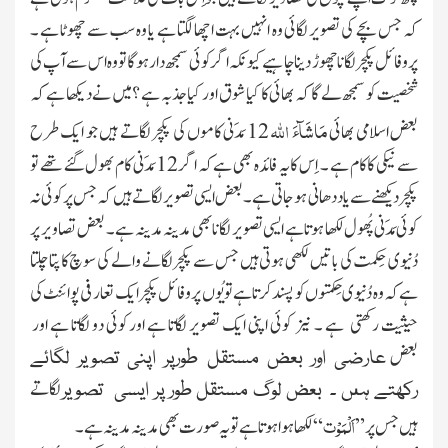
کہ جس بچے کی تصویر لگائی وہ انہیں بہت اچھا لگتا ہے یا وہ سب سے چھوٹا ہے ۔
پروفائل پکچر لگانا چھوڑ دینا چاہیے کیونکہ اگر کوئی سمجھ دار ہو گا تو وہ اس سے آپ کی
شخصیت کو سمجھ لے گا کہ بھائی کا کیا شوق اور کیا جذبہ ہے ؟میں نے دیکھا ہے کہ
مَاشَآءَ اللّٰہ
بعض اسلامی بھائی
12 مَدَنی کاموں کی پکچر لگاتے ہیں جو ایک طرح
سے نیکی کا کام ہے ۔ اِس کا یہ فائدہ بھی ہے کہ اگر 12 مَدَنی کام بھول گئے تھے تو
پکچر دیکھنے سے یاد دھانی ہو جاتی ہے ۔ بعض ایسی تصویر لگاتے ہیں کہ جس پر کوئی نہ
کوئی مَدَنی پُھول لکھا ہوتا ہے ایسی تصویر لگانا بھى مدىنہ مدىنہ ہے ۔ بعض تصاویر پر
دُنىوى حِکمت کى باتىں لکھى ہوتى ہىں جس سے پکچر لگانے والے کی سوچ کا پتا چلتا
ہے کہ وہ دُنىوى حِکمتوں کو پسند کرتا ہے تو یُوں پروفائل پکچر اىک تعارفى پوائنٹ کی
حیثیت رکھتی ہے ۔ نیز کوئى اپنى اىک تصوىر لگاتا ہے اور کوئى دو لگاتا ہے اور
بعض
عارضی اور بعض مستقل طورپر اپنی تصویر لگائے
لگاتے
رکھتے ہىں ۔ بعض لوگ مستقل طور پر ایسی تصویر
اَلْمَوْت
ہیں جس پر ”
“لکھا ہوا ہوتا ہے تو یہ صورت بھی مدىنہ مدىنہ ہے ۔