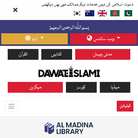
دعوت اسلامی کی دینی خدمات دیگر ممالک میں بھی دیکھئے
ویب سائٹس
اردو
مدنی چینل
کتابیں
القرآن
میڈیا
کورسز
میگزین
ڈونیشن