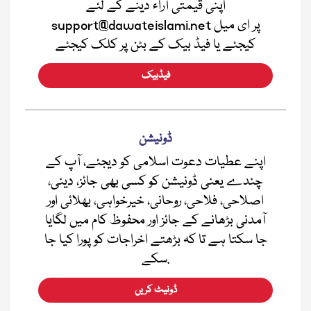
اپنی قیمتی آراء دینے کے لئے
support@dawateislami.net پر ای میل
کیجئے یا فیڈ بیک کے بٹن پر کلک کیجئے
فیڈبیک
ڈونیشن
اپنے عطیات دعوت اسلامی کو دیجئے، آپ کے
چندے یعنی ڈونیشن کو کسی بھی جائز، دینی،
اصلاحی، فلاحی، روحانی، خیرخواہی، بھلائی اور
آمدنی بڑھانے کے جائز اور محفوظ کام میں لگایا
جا سکتا ہے تا کہ بڑھتے اخراجات کو پورا کیا جا
سکے.
ڈونیٹ کریں