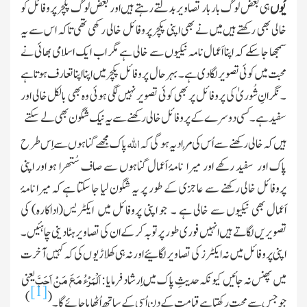
یُوں
ہی بعض لوگ بار بار تصاویر بدلتے رہتے ہیں اور بعض لوگ پکچر پروفائل کو
خالی بھی رکھتے ہیں میں نے بھی اپنی پکچر پروفائل خالی رکھی تھی تاکہ اس سے یہ
سمجھا جا سکے کہ اپنا اَعمال نامہ نیکیوں سے خالی ہے مگر اب ایک اسلامی بھائی نے
محبت میں کوئی تصویر لگا دی ہے ۔ بہرحال پروفائل پکچر مىں اپنا اپنا تعارف ہوتا ہے
۔ نگرانِ شُورىٰ کی پرو فائل پر بھی کوئی تصویر نہیں لگی ہوئی وہ بھی بالکل خالی اور
سفید ہے ۔ کسی دوسرے کے پروفائل خالی رکھنے سے یہ نیک شگون بھی لے سکتے
اللہ
ہیں کہ خالی رکھنے سے اُس کی مُراد یہ ہو گی کہ
پاک مجھے گناہوں سے اِس طرح
پاک اور سفىد رکھے اور مىرا نامۂ اَعمال گناہوں سے صاف سُتھرا ہو اور اپنی
پروفائل خالی رکھنے سے عاجزی کے طور پر یہ شگون لیا جا سکتا ہے کہ میرا نامۂ
اَعمال بھی نىکىوں سے خالی ہے ۔ جو اپنی پروفائل میں اىکٹریس
(اداکارہ)
کى
تصوىرىں لگاتے ہىں انہیں فورى طور پر توبہ کر کے ان کی تصاویر ہٹا دینی چاہئیں ۔
اپنی پروفائل میں نہ اىکٹرز کی تصاویر لگائیے اور نہ ہی کھلاڑیوں کی کہ کہیں آخرت
اَلْمَرْءُ مَعَ مَنْ اَحَبَّ
میں پھنس نہ جائیں کیونکہ حدىثِ پاک مىں اِرشاد فرمایا :
یعنی
[1]
)
(
جو جس سے محبت رکھتا ہے قىامت کے دن اُسى کے ساتھ اُٹھاىا جائے گا ۔