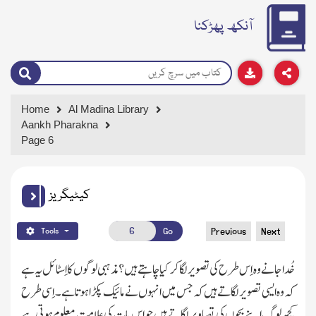
آنکھ پھڑکنا
Home
Al Madina Library
Aankh Pharakna
Page 6
کیٹیگریز
Go
Previous
Next
Tools
خُدا جانے وہ اِس طرح کی تصویر لگا کر کىا چاہتے ہیں؟مذہبی لوگوں کا اِسٹائل یہ ہے
کہ وہ ایسی تصویر لگاتے ہیں کہ جس میں انہوں نے مائیک پکڑا ہوتا ہے ۔ اِسی طرح
کچھ لوگ اپنے بچوں کی تصاویر لگاتے ہیں جو اِس بات کی علامت معلوم ہوتی ہے