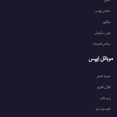
کتابیں
اسلامی ایونٹس
میگزین
دینی سرگرمیاں
اسلامی تعلیمات
موبائل ایپس
صراط الجنان
القرآن الکریم
پریئر ٹائمز
کلمہ اینڈ دعا