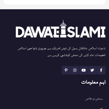
دعوت اسلامی عاشقان رسول کی دینی تحریک ہے جو پوری دنیا میں اسلامی
تعلیمات عام کرنے کی عملی کوششیں کررہی ہے
اہم معلومات
سماجی اور فلاحی