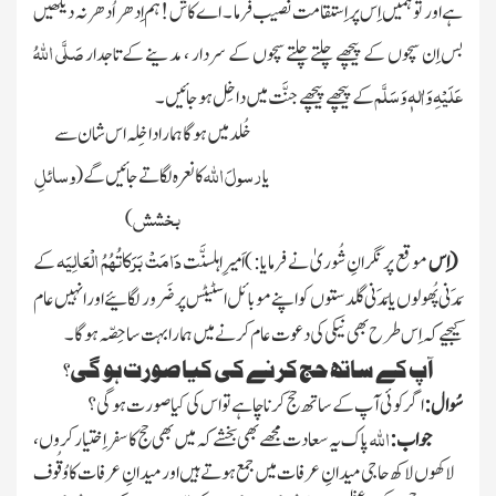
ہے اور تو ہمیں اِس پر اِستقامت نصىب فرما ۔ اے کاش !ہم اِدھر اُدھر نہ دىکھىں
صَلَّی اللّٰہُ
بس اِن سچوں کے پىچھے چلتے چلتے سچوں کے سردار ، مدىنے کے تاجدار
عَلَیْہِ وَاٰلہٖ وَسَلَّم
کے پىچھے پىچھے جنَّت مىں داخِل ہو جائىں ۔
خُلد مىں ہو گا ہمارا داخِلہ اس شان سے
رسولَ اللہ
وسائلِ
ىا
کا نعرہ لگاتے جائىں گے
(
بخشش
)
دَامَتْ بَرَکاتُہُمُ الْعَالِیَہ
(اِس
موقع پر نگرانِ شُوریٰ نے فرمایا : )
اَمىرِاہلسنَّت
کے
مَدَنى پُھولوں ىا مَدَنى گلدستوں کو اپنے موبائل اسٹىٹس پر ضَرور لگائیے اور انہیں عام
کىجیے کہ اِس طرح بھی نىکى کى دعوت عام کرنے مىں ہمارا بہت سا حِصّہ ہو گا ۔
آپ کے ساتھ حج کرنے کی کیا صورت ہو گی؟
سُوال :
اگر کوئى آپ کے ساتھ حج کرنا چاہے تو اس کى کىا صورت ہو گی؟
اللہ
جواب :
پاک ىہ سعادت مجھے بھى بخشے کہ مىں بھى حج کا سفر اِختیار کروں،
لاکھوں لاکھ حاجی مىدانِ عرفات مىں جمع ہوتے ہىں اور مىدانِ عرفات کا وُقُوف