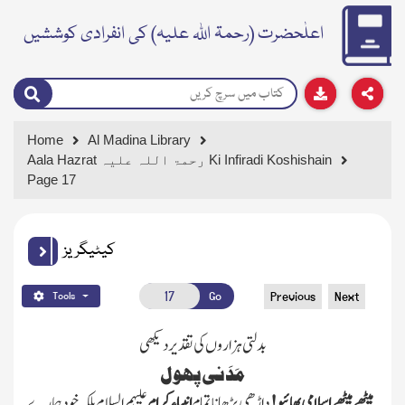
اعلٰحضرت (رحمۃ اللہ علیہ) کی انفرادی کوششیں
Home
Al Madina Library
Aala Hazrat رحمۃ اللہ علیہ Ki Infiradi Koshishain
Page 17
کیٹیگریز
Go
Previous
Next
Tools
بدلتی ہزاروں کی تقدیر دیکھی
مَدَنی پھول
میٹھے میٹھے اسلامی بھائیو!
داڑھی بڑھانا تمام
انبیاء کرام
علیہم السلام
بلکہ خودہمارے