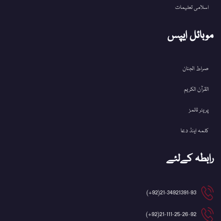
اسلامی تعلیمات
موبائل ایپس
صراط الجنان
القرآن الکریم
پریئر ٹائمز
کلمہ اینڈ دعا
رابطہ کےلئے
21-34921391-93(92+)
21-111-25-26-92(92+)