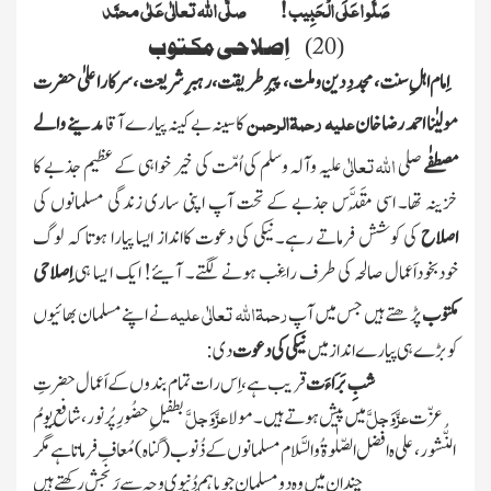
صَلُّو ا عَلَی الْحَبِیب ! صلَّی اللہ تعالٰی عَلٰی محمَّد
20
اِصلاحی مکتوب
)
(
اِمام اہلِ سنت، مجددِ دین وملت، پیرِ طریقت، رہبرِ شریعت ، سرکاراعلیٰ حضرت
علیہ رحمۃالرحمن
مولیٰنا احمد رضاخان
کاسینہ بے کینہ پیارے آقا
مدینے والے
اللہ
تعالٰی
مصطفٰے
صلی
علیہ وآلہ وسلم
کی
اُمّت کی خیر خواہی کے عظیم جذبے کا
خزینہ تھا۔ اسی مُقَدَّس جذبے کے تحت آپ اپنی ساری زندگی مسلمانوں کی
اصلاح
کی کوشش فرماتے رہے۔نیکی کی دعوت کاانداز ایسا پیارا ہوتا کہ لوگ
خودبخوداَعمال صالحہ کی طرف راغِب ہونے لگتے۔ آیئے! ایک ا یسا ہی
اِصلاحی
رحمۃاللہ تعالٰی علیہ
مکتوب
پڑھتے ہیں جس میں آپ
نے اپنے مسلمان بھائیوں
کو بڑے ہی پیارے انداز میں
نیکی کی دعوت
دی :
شبِ بَرَاءَ ت
قریب ہے، اِس رات تمام بندوں کے اَعمال حضرتِ
عزَّوَجلَّ
عزَّوَجلَّ
عزّت
میں پیش ہوتے ہیں ۔مولا
بطفیلِ حضُورِ پُر نور ، شافِعِ یومُ
النُّشور ، علی
ہ افضل الصّلٰوۃ ُ والسَّلام
مسلما
نوں کے ذُنوب
(گناہ )
مُعاف فرماتا ہے مگر
چند ان میں وہ دو مسلمان جو باہَم دُنیوی وجہ سے رَنَجش رکھتے ہیں