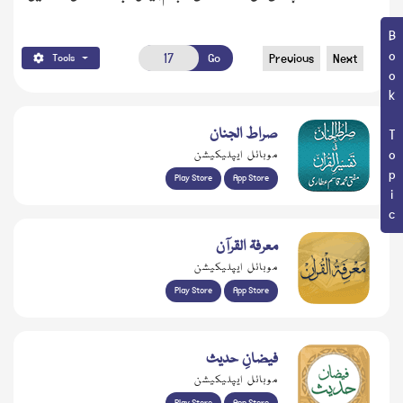
Book Topic
Go
Previous
Next
Tools
صراط الجنان
موبائل ایپلیکیشن
Play Store
App Store
معرفۃ القرآن
موبائل ایپلیکیشن
Play Store
App Store
فیضانِ حدیث
موبائل ایپلیکیشن