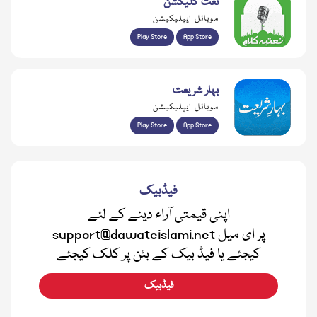
نعت کلیکشن
موبائل ایپلیکیشن
Play Store
App Store
بہار شریعت
موبائل ایپلیکیشن
Play Store
App Store
فیڈبیک
اپنی قیمتی آراء دینے کے لئے
support@dawateislami.net پر ای میل
کیجئے یا فیڈ بیک کے بٹن پر کلک کیجئے
فیڈبیک