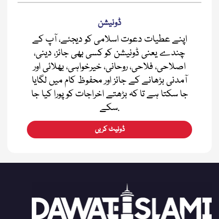
ڈونیشن
اپنے عطیات دعوت اسلامی کو دیجئے، آپ کے
چندے یعنی ڈونیشن کو کسی بھی جائز، دینی،
اصلاحی، فلاحی، روحانی، خیرخواہی، بھلائی اور
آمدنی بڑھانے کے جائز اور محفوظ کام میں لگایا
جا سکتا ہے تا کہ بڑھتے اخراجات کو پورا کیا جا
سکے.
ڈونیٹ کریں