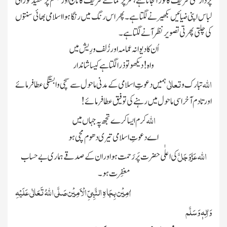
پرداڑھی شریف کا نورآجاتا ہے، سرپر عمامے شریف کاتاج اورجسم پر سفید نورانی
لباس اپنی ضیائیں بکھیرنے لگتا ہے۔ پھر اس رنگ میں رنگا ہوااسلامی بھائی سنتوں
کی چلتی پھرتی تصویر نظرآنے لگتا ہے۔
اُن کا دیوانہ عمامہ اور زُلف ورِیش میں
واہ! دیکھو تو ذرا لگتا ہے کیسا شاندار
اللہ
تعالٰی
تبارک و
ہمیں دعوتِ اسلامی کے مدنی ماحول سے سچی وابستگی عطا فرمائے
اور تادم آخر اسی ماحول میں رہنے کی توفیق عطافرمائے!
اللہ
کرم ایسا کرے تجھ پہ جہاں میں
اے دعوتِ اسلامی تیری دھوم مچی ہو
اللہ
عَزَّوَجَلَّ
کی اعلٰی حضرت پَر رَحمت ہو اور ان کے صد قے ہماری بے حسا ب
مغفِرت ہو۔
اٰمِیْن بِجَاہِ النَّبِیِّ الْاَمِیْن
صَلَّی اللّٰہُ تَعَالٰی عَلَیْہِ
وَاٰلِہٖ وَسَلَّم