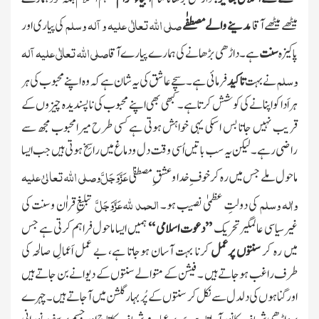
صلی اللہ تعالٰی علیہ و آلہ وسلم
میٹھے میٹھے آقا
مدینے والے مصطفٰے
کی پیاری اور
صلی اللہ تعالٰی علیہ آلہ
پاکیزہ
سنت
ہے۔ داڑھی بڑھانے کی ہمارے پیارے آقا
وسلم
نے بہت
تاکید
فرمائی ہے۔سچے عاشق کی یہ شان ہے کہ وہ اپنے محبوب کی ہر
ہر اَدا کواپنانے کی کوشش کر تاہے ۔ کبھی بھی ا پنے محبوب کی ناپسندیدہ چیزوں کے
قریب نہیں جاتا بس اسکی یہی خواہش ہوتی ہے کسی طرح میرامحبوب مجھ سے
راضی رہے۔ لیکن یہ سب باتیں اُسی وقت دل ودماغ میں راسِخ ہوتی ہیں جب ایسا
عَزَّوَجَلَّ
وصلی اللہ تعا لیٰ علیہ
ماحول ملے جس میں رہ کرخوف ِخدا و عشقِ مصطفیٰ
واٰلہ وسلم
الحمد للّٰہ
عَزَّوَجَلَّ
کی دولتِ عظمیٰ نصیب ہو۔
تبلیغِ قراٰن وسنت کی
غیرسیاسی عالمگیرتحریک
’’ دعوت اسلامی ‘‘
ہمیں ایسا ماحول فراہم کرتی ہے جس
میں رہ کر
سنتوں پرعمل
کرنا بہت آسان ہوجاتا ہے، بے عمل اَعمالِ صالحہ کی
طرف راغب ہوجاتے ہیں ۔ فیشن کے متوالے سنتوں کے دیوانے بن جاتے ہیں
اور گناہوں کی دلدل سے نکل کر سنتوں کے پُربہا رگلشن میں آجاتے ہیں ۔چہرے