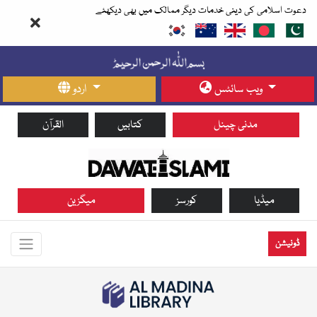
دعوت اسلامی کی دینی خدمات دیگر ممالک میں بھی دیکھئے
ویب سائٹس
اردو
مدنی چینل
کتابیں
القرآن
میڈیا
کورسز
میگزین
ڈونیشن