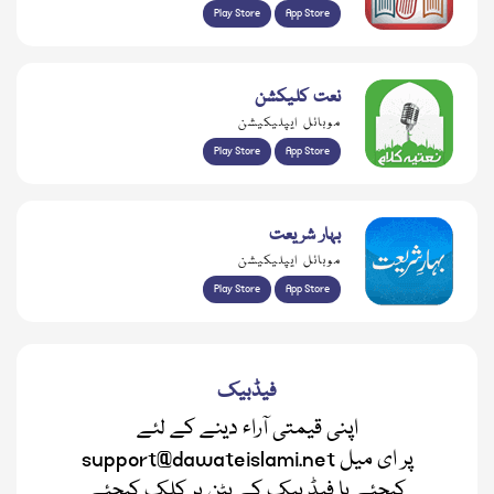
Play Store
App Store
نعت کلیکشن
موبائل ایپلیکیشن
Play Store
App Store
بہار شریعت
موبائل ایپلیکیشن
Play Store
App Store
فیڈبیک
اپنی قیمتی آراء دینے کے لئے
support@dawateislami.net پر ای میل
کیجئے یا فیڈ بیک کے بٹن پر کلک کیجئے