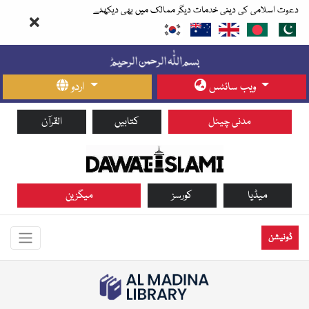
دعوت اسلامی کی دینی خدمات دیگر ممالک میں بھی دیکھئے
ویب سائٹس
اردو
مدنی چینل
کتابیں
القرآن
میڈیا
کورسز
میگزین
ڈونیشن