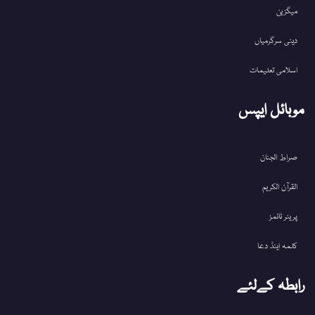
میگزین
دینی سرگرمیاں
اسلامی تعلیمات
موبائل ایپس
صراط الجنان
القرآن الکریم
پریئر ٹائمز
کلمہ اینڈ دعا
رابطہ کےلئے