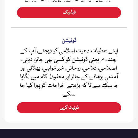
فیڈبیک
ڈونیشن
اپنے عطیات دعوت اسلامی کو دیجئے، آپ کے
چندے یعنی ڈونیشن کو کسی بھی جائز، دینی،
اصلاحی، فلاحی، روحانی، خیرخواہی، بھلائی اور
آمدنی بڑھانے کے جائز اور محفوظ کام میں لگایا
جا سکتا ہے تا کہ بڑھتے اخراجات کو پورا کیا جا
سکے.
ڈونیٹ کریں