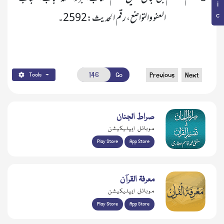
العفو والتواضع، رقم الحدیث:2592۔
Go
Previous
Next
Tools
صراط الجنان
موبائل ایپلیکیشن
Play Store
App Store
معرفۃ القرآن
موبائل ایپلیکیشن
Play Store
App Store