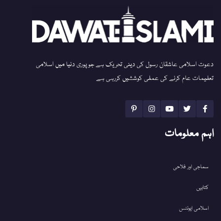
دعوت اسلامی عاشقان رسول کی دینی تحریک ہے جو پوری دنیا میں اسلامی
تعلیمات عام کرنے کی عملی کوششیں کررہی ہے
اہم معلومات
سماجی اور فلاحی
کتابیں
اسلامی ایونٹس