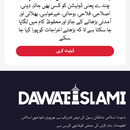
چندے یعنی ڈونیشن کو کسی بھی جائز، دینی،
اصلاحی، فلاحی، روحانی، خیرخواہی، بھلائی اور
آمدنی بڑھانے کے جائز اور محفوظ کام میں لگایا
جا سکتا ہے تا کہ بڑھتے اخراجات کو پورا کیا جا
سکے.
ڈونیٹ کریں
دعوت اسلامی عاشقان رسول کی دینی تحریک ہے جو پوری دنیا میں اسلامی
تعلیمات عام کرنے کی عملی کوششیں کررہی ہے