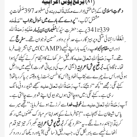
۸۱
)
بُرقَع پوش اَعرابِیَّہ
(
مکتبۃُالمدینہ
دعوتِ اسلامی
کے اِشاعَتی اِدارے
کی مطبوعہ
397
صَفْحات پر
صَفْحَہ
مشتمل کتاب ، ’’
پردے کے بارے میں سُوال جواب
‘‘
عَلَیْہِ رَحمَۃُ اللہ
339
تا
341
پرہے: حضرتِ سیِّدُنا
سُلَیمان بن یَسا ر
ِالْغَفَّار
انتِہائی مُتّقی و پرہیز گار، بے حد خُوبرو اور حسین نوجوان تھے۔
سفرِ حج
کے
دَوران
مقامِ اَبواء
پ
ر ایک بار اپنے خَیمے
(
CAMP
)
میں تنہا تشریف فرما
رَحْمَۃُ اللہِ تعالٰی علیہ
تھے۔ آپ
کا رفیقِ سفر کھانے کا انتِظام کرنے کیلئے گیا ہوا
تھا۔ ناگاہ ایک
بُرقَع پوش اَعرابِیّہ
( یعنی عرب کی دِیہاتی عورت)
خَیمے میں داخِل
ہوئی اوراُس نے چہرے سے نِقاب اُٹھا دیا! اُس کا حُسن بَہُت زیادہ فِتنہ برپا کر رہا تھا !
رَحْمَۃُ اللہِ تعالٰی علیہ
کہنے لگی : مُجھے’’ کچھ ‘‘ دیجئے۔ آپ
سمجھے شاید روٹی مانگ
رہی ہے۔ کہنے لگی : میں وہ چاہتی ہوں جو بیوی اپنے شوہر سے چاہتی ہے۔
رَحْمَۃُ اللہِ تعالٰی علیہ
آپ
نے
خوفِ خدا
سے لرزتے ہوئے فرمایا: ’’ تجھے میرے
پاس شیطان نے بھیجا ہے۔ ‘‘ اِتنا فرمانے کے بعد اپنا سرِ مبارَک گُھٹنوں میں رکھ
بَآوازِ
کر
بُلند رونے لگے۔ یہ منظر دیکھ کر
بُرقَع پوش اَعرا بِیّہ
گھبرا کر تیز تیز قدم
اُٹھائے خَیمے سے باہَر نکل گئی۔ جب رفیق
(ساتھی)
آیااور دیکھا کہ رو رو کر