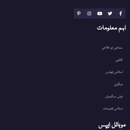
اہم معلومات
سماجی اور فلاحی
کتابیں
اسلامی ایونٹس
میگزین
دینی سرگرمیاں
اسلامی تعلیمات
موبائل ایپس