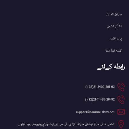
صراط الجنان
القرآن الکریم
پریئر ٹائمز
کلمہ اینڈ دعا
رابطہ کےلئے
21-34921391-93(92+)
21-111-25-26-92(92+)
support@dawateislami.net
عالمی مدنی مرکز فیضان مدینہ ، نزد پی ٹی سی ایل ایکسچینج یونیورسٹی روڈ کراچی