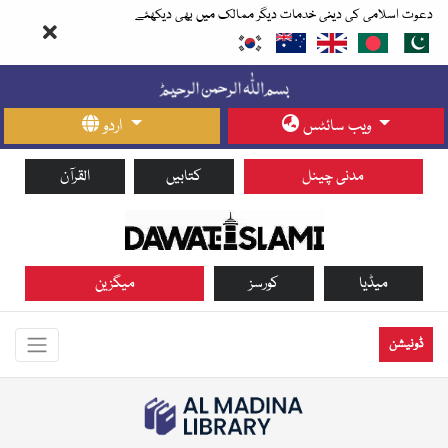
دعوت اسلامی کی دینی خدمات دیگر ممالک میں بھی دیکھئے
ویب سائٹس
اردو
مدنی چینل
کتابیں
القرآن
میڈیا
کورسز
میگزین
ڈونیشن