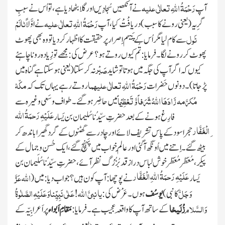
رَحْمَۃُ اللہِ تعالٰی علیہ
آپ
نے آنکھیں سُجا دِیں اور گلا بٹھادیا ہے، تو اُس نے سببِ
رَحْمَۃُ اللہِ تعالٰی علیہ
ٹالَمْ
گرِیہ
(یعنی رونے کا سبب)
دریافْتْ کیا، آپ
نے اوَّلاً
ٹَول
سے کام لیا مگر اُس کے پَیہم اِصرار پر حقیقت کا اظہار کر دیا تو وہ بھی پھوٹ
پھوٹ کر رونے لگا۔ فرمایا: تُم کیوں روتے ہو؟ عرض کی: مجھے تو زِیادہ رونا چاہئے
صَبْر
کیوں کہ اگر آپ کی جگہ میں ہوتا تو شاید
نہ کر سکتا
(یعنی ہوسکتا ہے گناہ میں
رَحْمَۃُ اللہِ تعالٰی علیہما
مکّۂ
پڑجاتا)
۔ دونوں حَضرات
رو تے رہے یہاں تک کہ
مُکرَّمہ
زَادَھَا اللہُ شَرَفاً وَّ تَعْظِیْماً
میں حاضِر ہو گئے۔ طواف وسَعی و غیرہ سے
عَلَیْہِ رَحمَۃُ اللہ
فارِغ ہونے کے بعد حضرتِ سیِّدُنا سُلیمان بن یَسار
ِالْغَفَّار
حجراسود کے پاس تشریف لائے اورچادر سے گُھٹنوں کے گرد گھیرا باندھ کر
بیٹھ گئے۔ اِتنے میں اُونگھ آ گئی اور عالَمِ خواب میں پَہُنچ گئے، ایک حُسن و جمال کے
پیکر ، مُعَطّر مُعَطّر خوش لباس
دراز قد بُزُرْگ نظر آئے، حضرتِ سیِّدُناسُلَیمان بن
عَلَیْہِ رَحمَۃُ اللہ ِالْغَفَّار
اللہ عَزَّ
یَسار
نے پوچھا: آپ کون ہیں ؟ جواب دیا : میں
(
وَجَلَّ
یا نبیَّ اللہ
عَلٰی نَبِیِّناوَعَلَیْہِ الصَّلٰوۃُ
کا نبی)
یوسُف
ہوں ۔ عَرْض کی:
!
وَالسَّلام
زُلَیخا
کے ساتھ آپ کا واقِعہ عجیب ہے۔
فرمایا:
مَقامِ اَبواء
پر اَعرابِیّہ کے