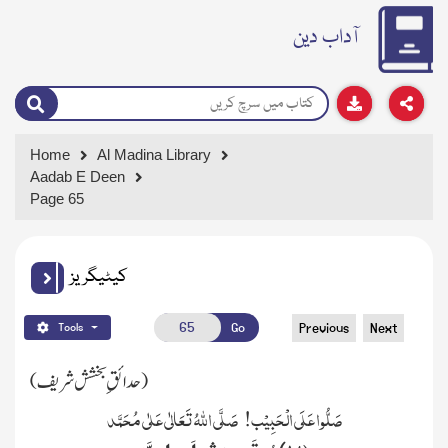
آداب دین
Home
Al Madina Library
Aadab E Deen
Page 65
کیٹیگریز
Go
Previous
Next
Tools
(حدائقِ بخشش شریف)
صَلُّوا عَلَی الْحَبِیْب! صَلَّی اللہُ تَعَالٰی عَلٰی مُحَمَّد