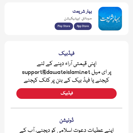
بہار شریعت
موبائل ایپلیکیشن
Play Store
App Store
فیڈبیک
اپنی قیمتی آراء دینے کے لئے
support@dawateislami.net پر ای میل
کیجئے یا فیڈ بیک کے بٹن پر کلک کیجئے
فیڈبیک
ڈونیشن
اپنے عطیات دعوت اسلامی کو دیجئے، آپ کے