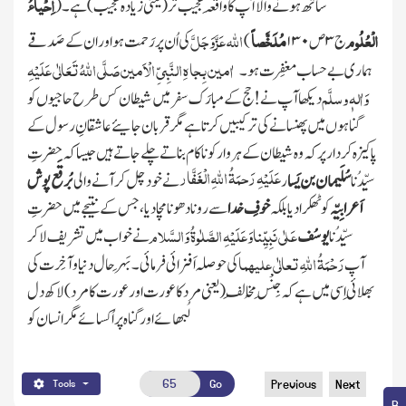
اِحْیاءُ
ساتھ ہونے والا آپ کا واقِعہ عجیب تر
(یعنی زیادہ عجیب)
ہے۔
(
الْعُلُوم
مُلَخَّصاً
اللہ عَزَّوَجَلَّ
ج۳ ص ۱۳۰
)
کی اُن پر رَحمت ہو اور ان کے صَدقے
اٰمین بِجاہِ النَّبِیِّ الْاَمین صَلَّی اللہُ تَعَالٰی عَلَیْہِ
ہماری بے حساب مغفِرت ہو۔
وَاٰلہٖ وسلَّم
دیکھا آپ نے! حج کے مبارَک سفر میں شیطان کس طرح حاجیوں کو
گناہوں میں پھنسا نے کی ترکیبیں کرتا ہے مگر قربان جایئے عاشقانِ رسول کے
پاکیزہ کردار پر کہ وہ شیطان کے ہر وار کو ناکام بناتے چلے جاتے ہیں جیسا کہ حضرتِ
عَلَیْہِ رَحمَۃُ اللہ ِالْغَفَّار
سیِّدُنا
سُلَیمان بن یَسا
ر
نے خود چل کر آنے والی
بُرقَع پوش
اَعرابِیّہ
کو ٹھکرا دیا بلکہ
خوفِ خدا
سے رونا دھونا مچا دیا، جس کے نتیجے میں حضرتِ
عَلٰی نَبِیِّناوَعَلَیْہِ الصَّلٰوۃُ وَالسَّلام
سیِّدُنا
یوسُف
نے خواب میں تشریف لا کر
رَحْمَۃُ اللہِ تعالٰی علیہما
آپ
کی حوصلہ اَفزائی فرمائی۔ بَہَر حال دنیا و آخِرت کی
بھلائی اِسی میں ہے کہ جِنْسِ مُخالِف
(یعنی مرد کا عورت اور عورت کا مرد)
لاکھ دل
لُبھائے اور گناہ پر اُ کسائے مگر انسان کو
Go
Previous
Next
Tools