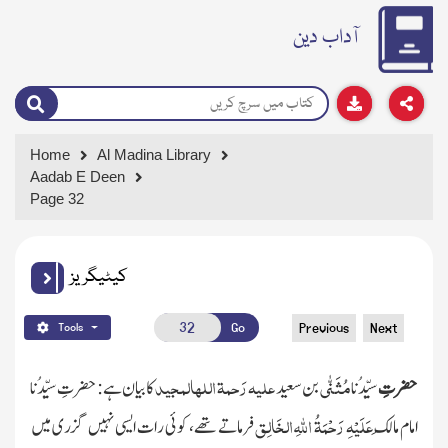
آداب دین
Home
Al Madina Library
Aadab E Deen
Page 32
کیٹیگریز
Go
Previous
Next
Tools
مُثَنّٰی
علیہ رَحمۃ اللہالمجید
حضرتِ
سیِّدُنا
بن سعید
کا بیان ہے : حضرتِ سیِّدُنا
عَلَیْہِ
رَحْمَۃُ اللہِ الخَالِق
امام مالِک
فرماتے تھے، کوئی رات ایسی نہیں گزری میں