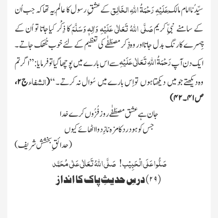
عَلَیْہِ
رَحْمَۃُ اللہِ الخَالِق
سیِّدُنا امام مالِک
کے عشقِ رسول کا عالَم یہ تھا کہ جب اُن
صَلَّی اللہُ تَعَالٰی عَلَیْہِ وَاٰلِہٖ وَسَلَّمَ
کے سامنے نبیِّ کریم
کا ذِکْر کیاجاتا تو اُن کے
چِہرے کا رنگ بدل جاتااور وہ ذِکر مصطَفٰے کی تعظیم کے لئے خوب جُھک جاتے
۔
رَحْمَۃُ اللہِ تَعَالٰی عَلَیْہِ
ایک دن آپ
سے اس بارے میں پوچھا گیاتو فرمایا: ’’اگر تم
الشفاء
وہ دیکھتے جو میں دیکھتاہوں تو اِس بارے میں سُوال نہ کرتے۔ ‘‘
(
ج
۲
،
ص
۴۱
۔
۴۲)
جان ہے عشق مصطَفٰے روز فُزُوں کرے خدا
جس کو ہو درد کا مزہ نازِ دوا اٹھائے کیوں
(حدائقِ بخشش شریف)
صَلُّوا عَلَی الْحَبِیْب! صَلَّی اللہُ تَعَالٰی عَلٰی مُحَمَّد
(۲۹) درسِ حدیثِ پاک کا انداز