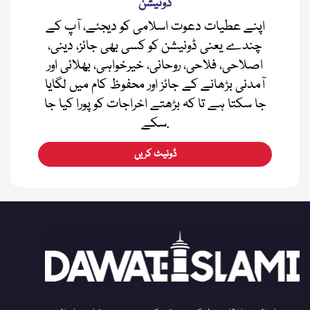
ڈونیشن
اپنے عطیات دعوت اسلامی کو دیجئے، آپ کے
چندے یعنی ڈونیشن کو کسی بھی جائز، دینی،
اصلاحی، فلاحی، روحانی، خیرخواہی، بھلائی اور
آمدنی بڑھانے کے جائز اور محفوظ کام میں لگایا
جا سکتا ہے تا کہ بڑھتے اخراجات کو پورا کیا جا
سکے.
ڈونیٹ کریں