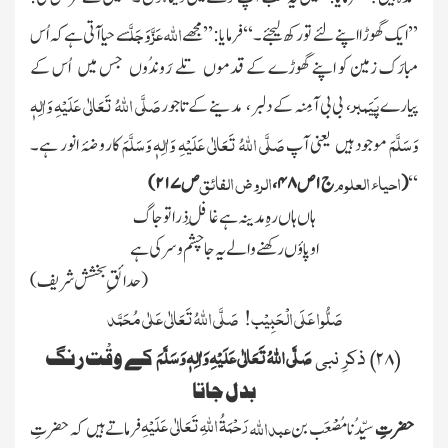
اللہ عَزَّ وَجَلَّ
’’ایک گھوڑا
اپنے لئے تورکھ لیجئے۔ ‘‘ فرمایا: ’’مجھے
سے حیا آتی ہے کہ اُس
مبارَک زمین کو اپنے گھوڑے کے قدموں تلے رَوندُوں جس میں اُس کے
پَیَمبر
صَلَّی اللہُ تَعَالٰی عَلَیْہِ وَاٰلِہٖ
پیارے
، بی بی آمِنہ کے دلبر ، مدینے کے تاجور
وَسَلَّمَ
صَلَّی اللہُ تَعَالٰی عَلَیْہِ وَاٰلِہٖ وَسَلَّمَ
موجود ہیں یعنی آپ
کاروضۂ انور ہے۔
احیاء العلوم
الروض الفائق
‘‘
(
ج
۱
ص
۴۸
،
ص
۲۱۷)
ہاں ہاں رہِ مدینہ ہے غافِل ذرا تو جاگ
او پاؤں رکھنے والے یہ جا چشم و سر کی ہے
(حدائقِ بخشش شریف)
صَلُّوا عَلَی الْحَبِیْب! صَلَّی اللہُ تَعَالٰی عَلٰی مُحَمَّد
صَلَّی اللہُ تَعَالٰی عَلَیْہِ وَاٰلِہٖ وَسَلَّمَ
کے وقْت رنگ
(۲۸) ذکرِ نبی
بدل جاتا
رَحْمَۃُ اللہِ تَعَالٰی عَلَیْہِ
عبداللہ
حضرتِ
سیِّدُنا مُصْعَب بن
فرماتے ہیں کہ حضرتِ