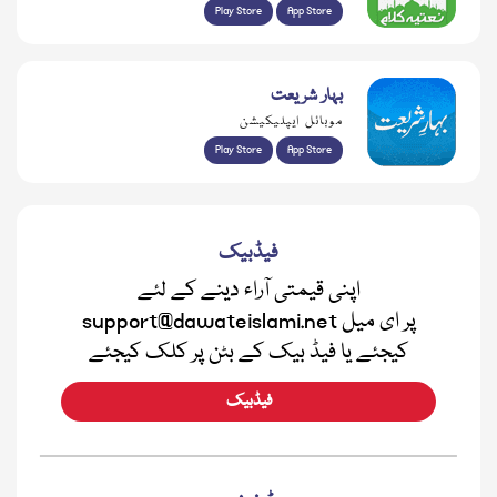
Play Store
App Store
بہار شریعت
موبائل ایپلیکیشن
Play Store
App Store
فیڈبیک
اپنی قیمتی آراء دینے کے لئے
support@dawateislami.net پر ای میل
کیجئے یا فیڈ بیک کے بٹن پر کلک کیجئے
فیڈبیک