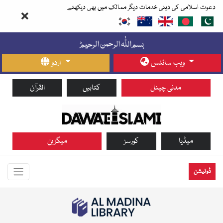
دعوت اسلامی کی دینی خدمات دیگر ممالک میں بھی دیکھئے
ویب سائٹس
اردو
مدنی چینل
کتابیں
القرآن
میڈیا
کورسز
میگزین
ڈونیشن