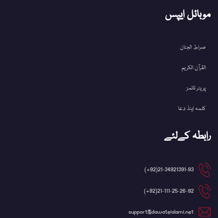
موبائل ایپس
صراط الجنان
القرآن الکریم
پریئر ٹائمز
کلمہ اینڈ دعا
رابطہ کےلئے
21-34921391-93(92+)
21-111-25-26-92(92+)
support@dawateislami.net