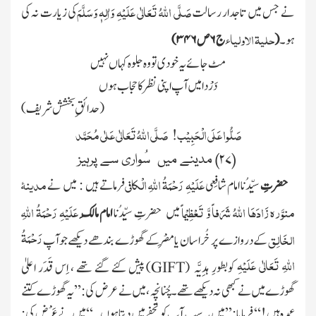
صَلَّی اللہُ تَعَالٰی عَلَیْہِ وَاٰلِہٖ وَسَلَّمَ
نے جس میں تاجدار رسالت
کی زیارت نہ کی
حلیۃ الاولیاء
ہو۔
(
ج
۶
ص
۳۴۶)
مٹ جائے یہ خودی تو وہ جلوہ کہاں نہیں
دَرْدا میں آپ اپنی نظر کا حجاب ہوں
(حدائقِ بخشش شریف)
صَلُّوا عَلَی الْحَبِیْب! صَلَّی اللہُ تَعَالٰی عَلٰی مُحَمَّد
(۲۷) مدینے میں سُواری سے پرہیز
عَلَیْہِ
رَحْمَۃُ اللہِ الۡکافی
مدینۂ
حضرتِ
سیِّدُنا امام شافِعی
فرماتے ہیں : میں نے
منوَّرہ
زَادَھَا اللہُ شَرَفاً وَّ تَعْظِیْماً
عَلَیْہِ
رَحْمَۃُ اللہِ
میں حضرتِ سیِّدُنا
امام مالِک
رَحْمَۃُ
الخَالِق
کے دروازے پر خُراسان یامِصْر کے گھوڑے بندھے دیکھے جوآپ
اللہِ تَعَالٰی عَلَیْہِ
کوبطورِ ہدِیَّہ
(
GIFT
)
پیش کئے گئے تھے ، اِس قَدَر اعلیٰ
گھوڑے میں نے کبھی نہ دیکھے تھے۔ چُنانچِہ، میں نے عرض کی: ’’یہ گھوڑے کتنے
عمدہ ہیں ! ‘‘ فرمایا: ’’میں یہ سب آپ کو تحفے میں دیتا ہوں ۔ ‘‘ میں نے عَرْض کی :