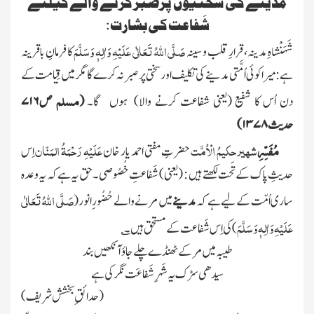
مدینے کی سختیوں پرصبر کرنے والے کیلئے
شَفاعت کی بشارت:
صَلَّی اللہُ تَعَالٰی عَلَیْہِ وَاٰلِہٖ وَسَلَّمَ
شَہَنْشاہِ مدینہ، قرارِ قلب و سینہ
کا فرمانِ باقرینہ
ہے: میرا کوئی اُمَّتی مدینے کی تکلیف اور سختی پر صبر نہ کرے گا مگر میں قِیامت کے
مسلم
دن اُس کا شفیع
(یعنی شفاعت کرنے والا)
ہوں گا۔
(
ص
۷۱۶
حدیث
۱۳۷۸ )
مُفَسِّرِ
شہیر حکیمُ الْاُمَّت
عَلَیْہِ
رَحْمَۃُ المَنّان
حضر
تِ مفتی احمد یار خان
اِس
حدیثِ پاک کے تَحت لکھتے ہیں :
(یعنی )
شَفاعتِ خُصُوصی۔ حق یہ ہے کہ یہ وعدہ
صَلَّی اللہُ تَعَالٰی
ساری اُمّت کے لیے ہے کہ
مدینے
میں مرنے والے حُضُور ِانور (
عَلَیْہِ وَاٰلِہٖ وَسَلَّمَ
) کی اِس شَفاعت کے مستحق ہیں ۔ ؎
طیبہ میں مرکے ٹھنڈے چلے جاؤ آنکھیں بند
سیدھی سڑک یہ شَہرِ شَفاعَت نگر کی ہے
(حدائقِ بخشش شریف)