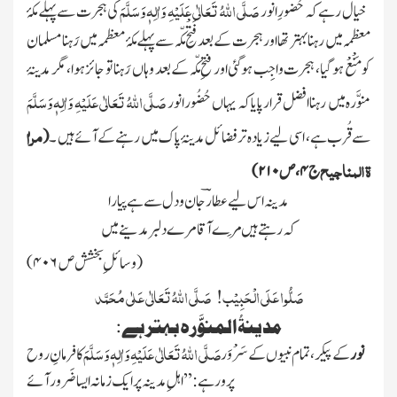
صَلَّی اللہُ تَعَالٰی عَلَیْہِ وَاٰلِہٖ وَسَلَّمَ
خیال رہے کہ حُضورِ انور
کی ہجرت سے پہلے مکّۂ
معظمہ میں رہنا بہتر تھا اور ہجرت کے بعد فَتْحِ مکّہ سے پہلے مکۂ معظمہ میں رَہنا مسلمان
کومَنْعْ ہوگیا ، ہجرت واجِب ہوگئی اور فتحِ مکّہ کے بعد وہاں رَہنا تو جائز ہوا، مگر مدینۂ
صَلَّی اللہُ تَعَالٰی عَلَیْہِ وَاٰلِہٖ وَسَلَّمَ
منوَّرہ میں رہنا افضل قرار پایا کہ یہاں حُضُور انور
مراٰ
سے قُرب ہے، اسی لیے زیادہ تر فضائل مدینۂ پاک میں رہنے کے آئے ہیں ۔
(
ۃ المناجیح
ج
۴
، ص
۲۱۰)
مدینہ اس لیے عطارؔ جان و دل سے ہے پیارا
کہ رہتے ہیں مِرے آقا مرے دلبر مدینے میں
(وسائلِ بخشش ص
۴۰۶
)
صَلُّوا عَلَی الْحَبِیْب! صَلَّی اللہُ تَعَالٰی عَلٰی مُحَمَّد
مدینۃُالمنوَّرہ بہتر ہے:
صَلَّی اللہُ تَعَالٰی عَلَیْہِ وَاٰلِہٖ وَسَلَّمَ
نور
کے پیکر، تمام نبیوں کے سَرْوَر
کا فرمانِ روح
پرورہے: ’’اہلِ مدینہ پر ایک زمانہ ایسا ضَرور آئے