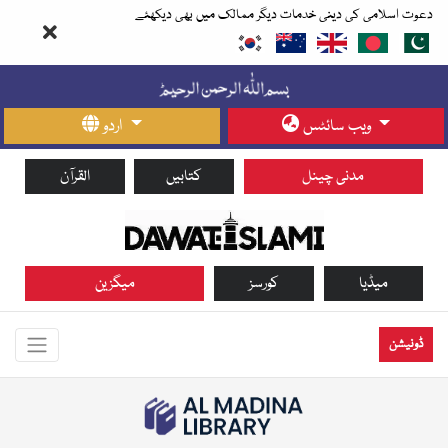
دعوت اسلامی کی دینی خدمات دیگر ممالک میں بھی دیکھئے
ویب سائٹس
اردو
مدنی چینل
کتابیں
القرآن
میڈیا
کورسز
میگزین
ڈونیشن