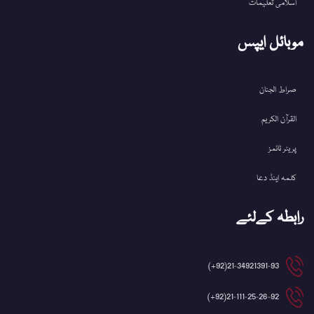
اسلامی تعلیمات
موبائل ایپس
صراط الجنان
القرآن الکریم
پریئر ٹائمز
کلمہ اینڈ دعا
رابطہ کےلئے
21-34921391-93(92+)
21-111-25-26-92(92+)