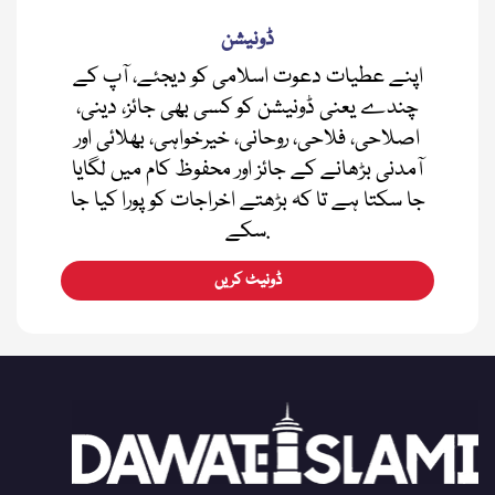
ڈونیشن
اپنے عطیات دعوت اسلامی کو دیجئے، آپ کے
چندے یعنی ڈونیشن کو کسی بھی جائز، دینی،
اصلاحی، فلاحی، روحانی، خیرخواہی، بھلائی اور
آمدنی بڑھانے کے جائز اور محفوظ کام میں لگایا
جا سکتا ہے تا کہ بڑھتے اخراجات کو پورا کیا جا
سکے.
ڈونیٹ کریں