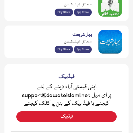
موبائل ایپلیکیشن
Play Store
App Store
بہار شریعت
موبائل ایپلیکیشن
Play Store
App Store
فیڈبیک
اپنی قیمتی آراء دینے کے لئے
support@dawateislami.net پر ای میل
کیجئے یا فیڈ بیک کے بٹن پر کلک کیجئے
فیڈبیک