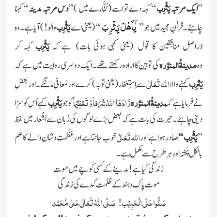
یَثْرِب
’’
ایک مرتبہ
‘‘ کہہ دے تو اسے
( کَفَّارے میں )
’’
دس مرتبہ مدینہ
‘‘ کہنا
یٰۤاَهْلَ یَثْرِبَ
یَثْرِب
چاہئے۔ قراٰنِ مجیدمیں جو’’
‘‘
( یعنی اے
والو! )
آیا ہے۔وہ
یَثْرِب
دَراصل منافِقین کا قول
(یعنی کہی ہوئی بات)
ہے
کہ
کہہ کر
مدینۃُالمنوَّرہ
وہ
کی توہین کا ارادہ رکھتے تھے۔ ایک دوسری روایت میں ہے کہ
یَثرِب
اللہ تَعَالٰی
کہنے والا
سے اِستِغفار
(یعنی توبہ)
کرے اور مُعافی مانگے ۔اور بعض
مدینۃُالمنوَّرہ
زَادَھَا اللہُ شَرَفاً وَّ تَعْظِیْماً
یَثْرِب
نے فرمایا ہے کہ
کو جو
کہے اُس کو سزا
دینی چاہئے ۔ حیرت کی بات ہے کہ بعض بڑے لوگوں کی زَبان سے اَشْعار میں لفظ
یَثْرِب
اللہ تَعَالٰی
’’
‘‘
صادر ہوا ہے اور
خوب جانتا ہے اورعَظَمت و شان والے کا علم
بالکل پُختہ اورہر طرح سے مکمَّل ہے۔
زندگی کیا ہے! مدینے کے کسی کُوچے میں موت
موت پاک و ہند کے ظلمت کدے کی زندگی
صَلُّوا عَلَی الْحَبِیْب! صَلَّی اللہُ تَعَالٰی عَلٰی مُحَمَّد