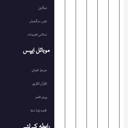
میگزین
دینی سرگرمیاں
اسلامی تعلیمات
موبائل ایپس
صراط الجنان
القرآن الکریم
پریئر ٹائمز
کلمہ اینڈ دعا
رابطہ کےلئے