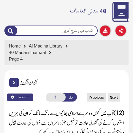
40 مدنی انعامات
Home
Al Madina Library
40 Madani Inamaat
Page 4
کیٹیگریز
Go
Previous
Next
Tools
(
12
)
آپ میں کہیں دوسرے اسلامی بھائیوں سے مانگ مانگ کر ان کی چیزیں
استعمال کرنے کی گندی عادت تو نہیں ؟
(دوسروں سے سُوال کی عادت نکال
دیجئے ضَرورت کی چیز نشانی لگا کر اپنے پاس بحفاظت رکھئے )