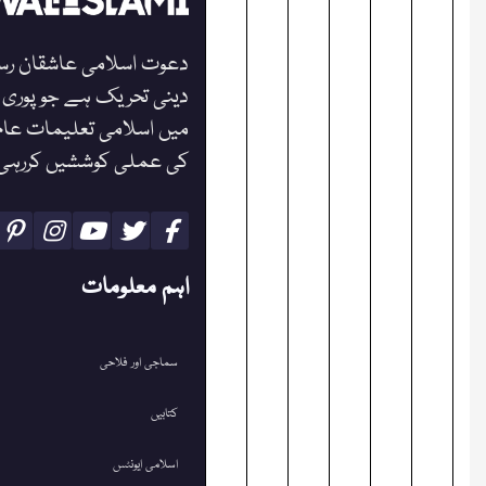
دعوت اسلامی عاشقان رس
دینی تحریک ہے جو پوری د
میں اسلامی تعلیمات عام
کی عملی کوششیں کررہی
اہم معلومات
سماجی اور فلاحی
کتابیں
اسلامی ایونٹس