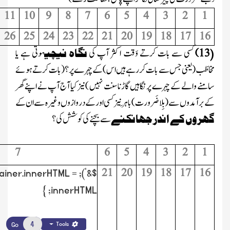
11
10
9
8
7
6
5
4
3
2
1
26
25
24
23
22
21
20
19
18
17
16
13
)
کسی سے بات کرتے وَقت اکثر آپ کی
نگاہ نیچی
ہوتی ہے یا
(
مخاطَب
(یعنی جس سے بات کر رہے ہیں اس)
کے چہر ے پر؟
(بات کرتے ہوئے
سامنے والے کے چہرے پر نگاہیں گاڑناسنت نہیں )
نیزکیا آج آپ نے اپنے گھر
کے بر آمدوں سے
(بِلا ضَرورت) باہَر نیز کسی اور کے دروازوں وغیرہ سے ان کے
گھروں کے اندر جھانکنے
سے بچنے کی کوشش کی؟
7
6
5
4
3
2
1
21
20
19
18
17
16
 container.innerHTML =
innerHTML; }
Go
Tools