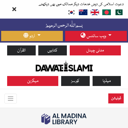
دعوت اسلامی کی دینی خدمات دیگر ممالک میں بھی دیکھئے
ویب سائٹس
اردو
مدنی چینل
کتابیں
القرآن
میڈیا
کورسز
میگزین
ڈونیشن