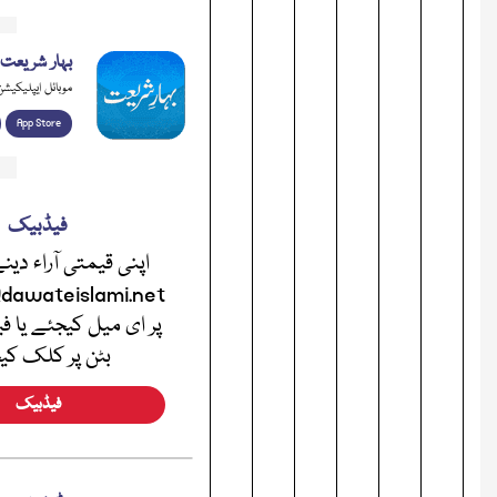
بہار شریعت
موبائل ایپلیکیشن
App Store
فیڈبیک
اپنی قیمتی آراء دی
dawateislami.net
پر ای میل کیجئے یا 
بٹن پر کلک کی
فیڈبیک