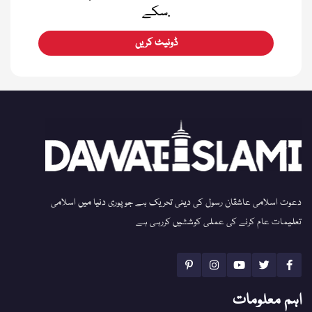
سکے.
ڈونیٹ کریں
دعوت اسلامی عاشقان رسول کی دینی تحریک ہے جو پوری دنیا میں اسلامی
تعلیمات عام کرنے کی عملی کوششیں کررہی ہے
اہم معلومات