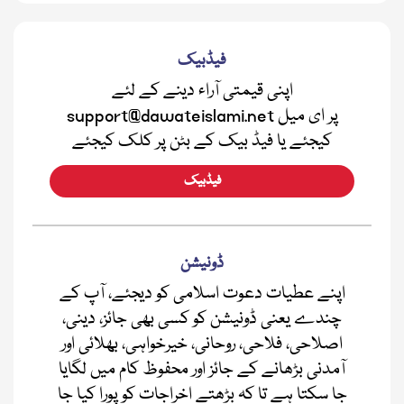
فیڈبیک
اپنی قیمتی آراء دینے کے لئے
support@dawateislami.net پر ای میل
کیجئے یا فیڈ بیک کے بٹن پر کلک کیجئے
فیڈبیک
ڈونیشن
اپنے عطیات دعوت اسلامی کو دیجئے، آپ کے
چندے یعنی ڈونیشن کو کسی بھی جائز، دینی،
اصلاحی، فلاحی، روحانی، خیرخواہی، بھلائی اور
آمدنی بڑھانے کے جائز اور محفوظ کام میں لگایا
جا سکتا ہے تا کہ بڑھتے اخراجات کو پورا کیا جا