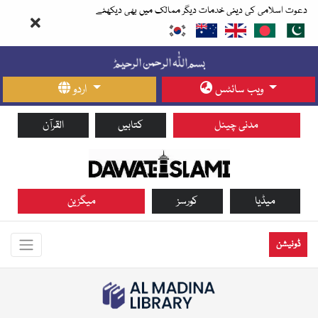
دعوت اسلامی کی دینی خدمات دیگر ممالک میں بھی دیکھئے
ویب سائٹس
اردو
مدنی چینل
کتابیں
القرآن
میڈیا
کورسز
میگزین
ڈونیشن