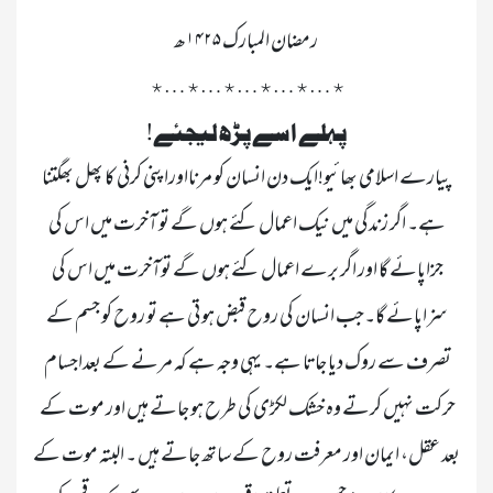
٭…٭…٭…٭…٭…٭ 

پہلے اسے پڑھ لیجئے!

پیارے اسلامی بھائیو!ایک دن انسان کو مرنااوراپنی کرنی کا پھل بھگتنا 
ہے۔ اگر زندگی میں نیک اعمال کئے ہوں گے تو آخرت میں اس کی 
جزاپائے گا اور اگر برے اعمال کئے ہوں گے توآخرت میں اس کی 
سزاپائے گا۔جب انسان کی روح قبض ہو تی ہے تو روح کو جسم کے 
تصرف سے روک دیا جاتا ہے۔ یہی وجہ ہے کہ مرنے کے بعداجسام 
حرکت نہیں کرتے وہ خشک لکڑی کی طرح ہو جاتے ہیں اور موت کے 
بعد عقل، ایمان اور معرفت روح کے ساتھ جاتے ہیں ۔ البتہ موت کے 