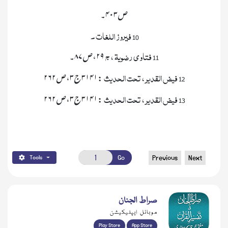
ص۴۰۳۔
10
 فیروز اللغات 
 ۔ 
11
 فتاوی رضویۃ 
 ، 
 ج 
 ۲۹،ص۸۷۔
12
 فیض القدیر 
 ، 
 تحت الحدیث 
:۳۱۴۱ج۳،ص۲۶۲ 
13
 فیض القدیر 
 ، 
 تحت الحدیث 
 :۳۱۴۱ج۳،ص۲۶۲ 
Go
Previous
Next
Tools
صراط الجنان
موبائل ایپلیکیشن
Play Store
App Store