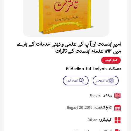
امیرِ اہلسنت اور آپ کی علمی و دینی خدمات کے بارے
میں ۱۱۶۳ علماء اہلسنت کے تاثرات
شیئر کیجئے
مصنف:
Al Madina-tul-Ilmiyah
پبلشر:
Others
تاریخ اشاعت:
August 26 ,2015
کیٹیگری:
Other