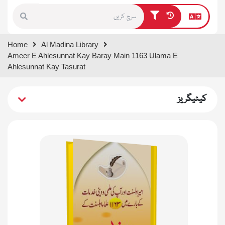
Type 1 or more characters for
Home
Al Madina Library
results.
Ameer E Ahlesunnat Kay Baray Main 1163 Ulama E
Ahlesunnat Kay Tasurat
کیٹیگریز