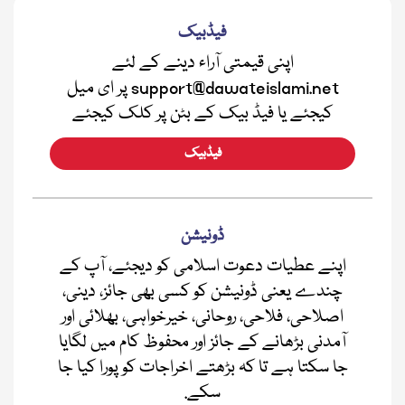
فیڈبیک
اپنی قیمتی آراء دینے کے لئے
support@dawateislami.net پر ای میل
کیجئے یا فیڈ بیک کے بٹن پر کلک کیجئے
فیڈبیک
ڈونیشن
اپنے عطیات دعوت اسلامی کو دیجئے، آپ کے
چندے یعنی ڈونیشن کو کسی بھی جائز، دینی،
اصلاحی، فلاحی، روحانی، خیرخواہی، بھلائی اور
آمدنی بڑھانے کے جائز اور محفوظ کام میں لگایا
جا سکتا ہے تا کہ بڑھتے اخراجات کو پورا کیا جا
سکے.