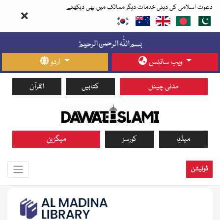
دعوت اسلامی کی دینی خدمات دیگر ممالک میں بھی دیکھئے
ویب سائٹس
اردو
مدنی چینل
کتابیں
القرآن
میڈیا
کورسز
میگزین
ڈونیشن