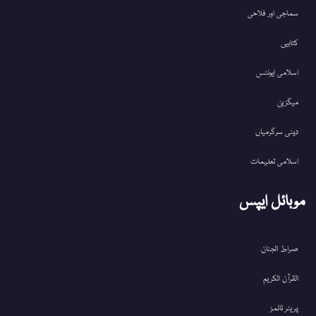
سماجی اور فلاحی
کتابیں
اسلامی ایونٹس
میگزین
دینی سرگرمیاں
اسلامی تعلیمات
موبائل ایپس
صراط الجنان
القرآن الکریم
پریئر ٹائمز