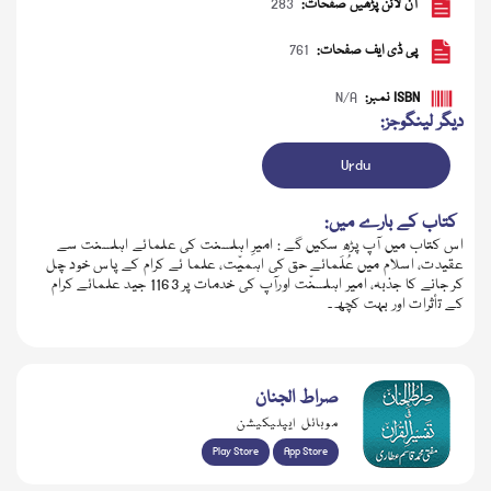
آن لائن پڑھیں صفحات:
283
پی ڈی ایف صفحات:
761
ISBN نمبر:
N/A
دیگر لینگوجز:
Urdu
کتاب کے بارے میں:
اس کتاب میں آپ پڑھ سکیں گے : امیرِ اہلسنت کی علمائے اہلسنت سے
عقیدت، اسلام میں عُلَمائے حق کی اہمیّت، علما ئے کرام کے پاس خود چل
کر جانے کا جذبہ، امیر اہلسنّت اورآپ کی خدمات پر 1163 جید علمائے کرام
کے تأثرات اور بہت کچھ۔
ڈاؤن لوڈ کریں
صراط الجنان
موبائل ایپلیکیشن
Play Store
App Store