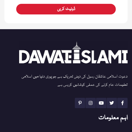
ڈونیٹ کریں
دعوت اسلامی عاشقان رسول کی دینی تحریک ہے جو پوری دنیا میں اسلامی
تعلیمات عام کرنے کی عملی کوششیں کررہی ہے
اہم معلومات