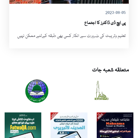
2023-08-05
پی ایچ ڈی ڈاکٹرز کا اجتماع
تعلیم وتریبت کی ضرورت سے انکار کسی بھی طبقہ کےلئے ممکن نہیں
متعلقہ شعبہ جات