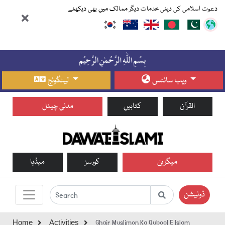
دعوت اسلامی کی دینی خدمات دیگر ممالک میں بھی دیکھئے
ویب سائٹس
لینگوئج
القرآن
کتابیں
مدنی چینل
میگزین
کورسز
میڈیا
ڈونیشن
Ghair Muslimon Ka Qubool E Islam
Home
Activities