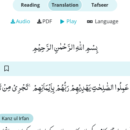
Reading
Translation
Tafseer
Audio
PDF
Play
Language
بِسْمِ اللّٰهِ الرَّحْمٰنِ الرَّحِیْمِ
وَ عَمِلُوا الصّٰلِحٰتِ یَهْدِیْهِمْ رَبُّهُمْ بِاِیْمَانِهِمْۚ-تَجْرِیْ مِنْ تَح
Kanz ul Irfan