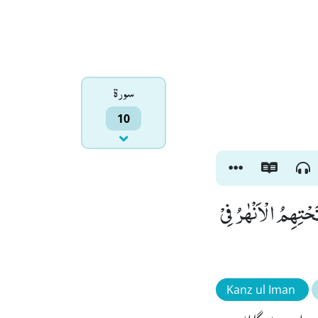
سورۃ
10
ْتِهِمُ الْاَنْهٰرُ فِیْ
Kanz ul Iman