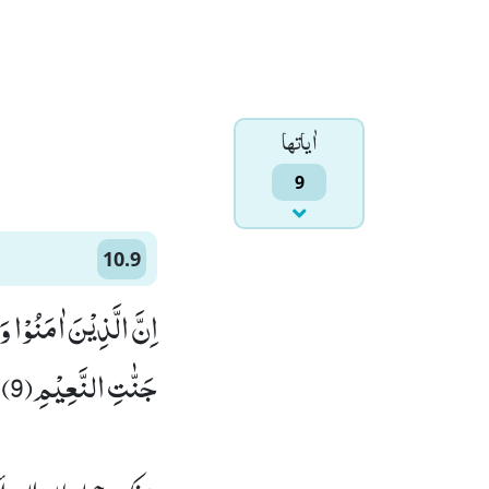
اٰياتها
9
10.9
اِنَّ الَّذِیْنَ اٰمَنُوْا 
جَنّٰتِ النَّعِیْمِ(9)