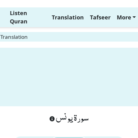
Listen
Translation
Tafseer
More
Quran
Translation
n
سورة يونس