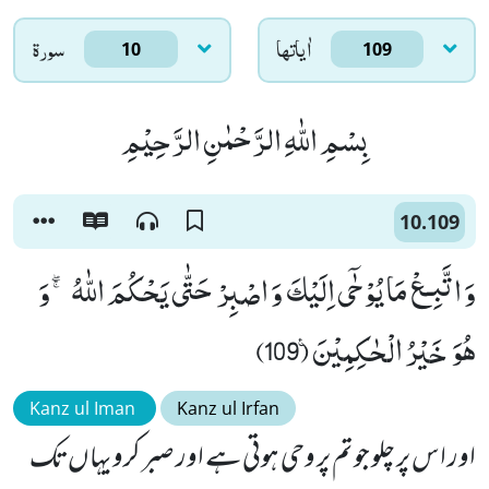
اٰياتها
سورۃ
10
109
بِسْمِ اللّٰهِ الرَّحْمٰنِ الرَّحِیْمِ
10.109
وَ اتَّبِـعْ مَا یُوْحٰۤى اِلَیْكَ وَ اصْبِرْ حَتّٰى یَحْكُمَ اللّٰهُ ۚۖ-وَ
هُوَ خَیْرُ الْحٰكِمِیْنَ۠ (109)
Kanz ul Iman
Kanz ul Irfan
اور اس پر چلو جو تم پر وحی ہوتی ہے اور صبر کرو یہاں تک