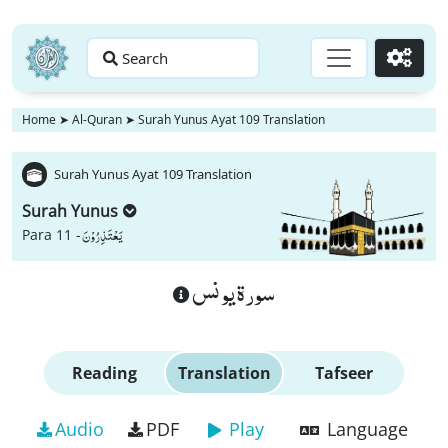
Search
Go
Home
➤
Al-Quran
➤
Surah Yunus Ayat 109 Translation
Surah Yunus Ayat 109 Translation
Surah Yunus
یَعْتَذِرُوْنَ
Para 11 -
سورة يونس
Reading
Translation
Tafseer
Audio
PDF
Play
Language