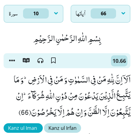
اٰياتها
سورۃ
10
66
بِسْمِ اللّٰهِ الرَّحْمٰنِ الرَّحِیْمِ
10.66
اَلَاۤ اِنَّ لِلّٰهِ مَنْ فِی السَّمٰوٰتِ وَ مَنْ فِی الْاَرْضِؕ-وَ مَا
یَتَّبِـعُ الَّذِیْنَ یَدْعُوْنَ مِنْ دُوْنِ اللّٰهِ شُرَكَآءَؕ-اِنْ
یَّتَّبِعُوْنَ اِلَّا الظَّنَّ وَ اِنْ هُمْ اِلَّا یَخْرُصُوْنَ(66)
Kanz ul Iman
Kanz ul Irfan