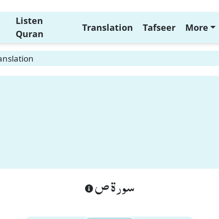
Listen
Translation
Tafseer
More
Quran
anslation
سورة ص