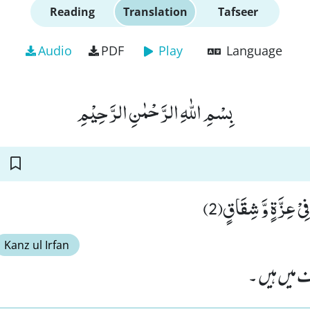
Reading
Translation
Tafseer
Audio
PDF
Play
Language
بِسْمِ اللّٰهِ الرَّحْمٰنِ الرَّحِیْمِ
ِیْ عِزَّةٍ وَّ شِقَاقٍ(2
Kanz ul Irfan
اف میں ہیں ۔