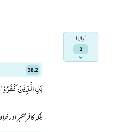
اٰياتها
2
38.2
بَلِ الَّذِیْنَ كَفَرُوْا ف)
بلکہ کافر تکبر اور خل