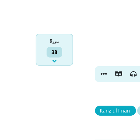
سورۃ
38
Kanz ul Iman