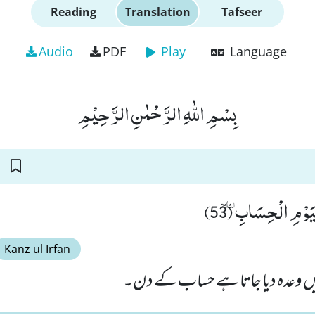
Reading
Translation
Tafseer
Audio
PDF
Play
Language
بِسْمِ اللّٰهِ الرَّحْمٰنِ الرَّحِیْمِ
یَوْمِ الْحِسَابِٝ (53
Kanz ul Irfan
ہیں وعدہ دیا جاتا ہے حساب کے دن۔