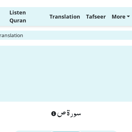
Listen
Translation
Tafseer
More
Quran
ranslation
سورة ص