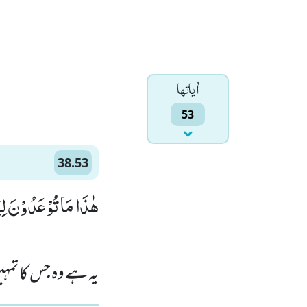
اٰياتها
53
38.53
هٰذَا مَا تُوْعَدُوْنَ لِ)
یہ ہے وہ جس کا تم