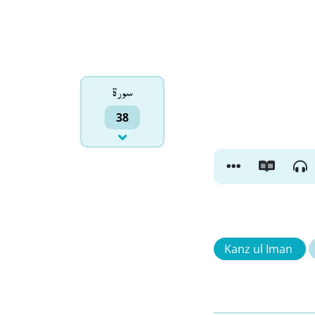
سورۃ
38
Kanz ul Iman