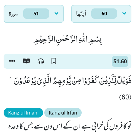
اٰياتها
سورۃ
51
60
بِسْمِ اللّٰهِ الرَّحْمٰنِ الرَّحِیْمِ
51.60
فَوَیْلٌ لِّلَّذِیْنَ كَفَرُوْا مِنْ یَّوْمِهِمُ الَّذِیْ یُوْعَدُوْنَ۠
(60)
Kanz ul Iman
Kanz ul Irfan
تو کافروں کی خرابی ہے ان کے اس دن سے جس کا وعدہ