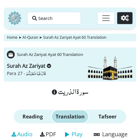
Search
Go
Home
➤
Al-Quran
➤
Surah Az Zariyat Ayat 60 Translation
Surah Az Zariyat Ayat 60 Translation
Surah Az Zariyat
قَالَ فَمَا خَطْبُكُمْ
Para 27 -
سورة الذريت
Reading
Translation
Tafseer
Audio
PDF
Play
Language