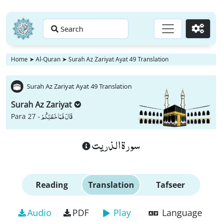
Search
Go
Home
➤
Al-Quran
➤
Surah Az Zariyat Ayat 49 Translation
Surah Az Zariyat Ayat 49 Translation
Surah Az Zariyat
قَالَ فَمَا خَطْبُكُمْ
Para 27 -
سورة الذريت
Reading
Translation
Tafseer
Audio
PDF
Play
Language