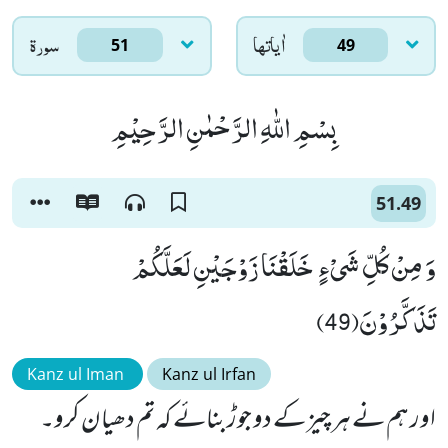
اٰياتها
سورۃ
51
49
بِسْمِ اللّٰهِ الرَّحْمٰنِ الرَّحِیْمِ
51.49
وَ مِنْ كُلِّ شَیْءٍ خَلَقْنَا زَوْجَیْنِ لَعَلَّكُمْ
تَذَكَّرُوْنَ(49)
Kanz ul Iman
Kanz ul Irfan
اور ہم نے ہر چیز کے دو جوڑ بنائے کہ تم دھیان کرو۔