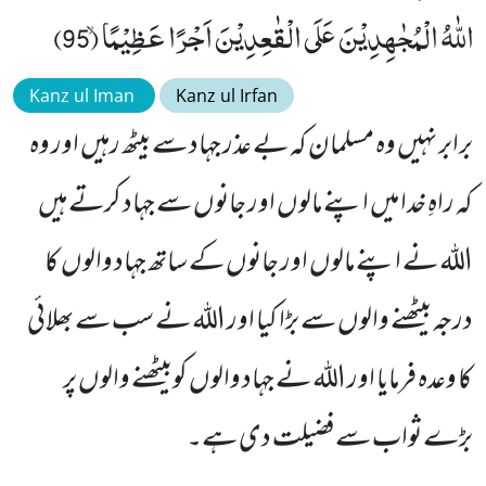
اللّٰهُ الْمُجٰهِدِیْنَ عَلَى الْقٰعِدِیْنَ اَجْرًا عَظِیْمًاۙ (95)
Kanz ul Iman
Kanz ul Irfan
برابر نہیں وہ مسلمان کہ بے عذر جہاد سے بیٹھ رہیں اور وہ
کہ راہِ خدا میں اپنے مالوں اور جانوں سے جہاد کرتے ہیں
اللہ نے اپنے مالوں اور جانوں کے ساتھ جہاد والوں کا
درجہ بیٹھنے والوں سے بڑا کیا اور اللہ نے سب سے بھلائی
کا وعدہ فرمایا اور اللہ نے جہاد والوں کوبیٹھنے والوں پر
بڑے ثواب سے فضیلت دی ہے۔