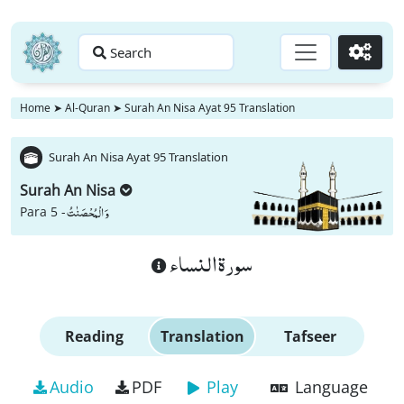
Search
Go
Home
➤
Al-Quran
➤
Surah An Nisa Ayat 95 Translation
Surah An Nisa Ayat 95 Translation
Surah An Nisa
وَ الْمُحْصَنٰتُ
Para 5 -
سورة النساء
Reading
Translation
Tafseer
Audio
PDF
Play
Language