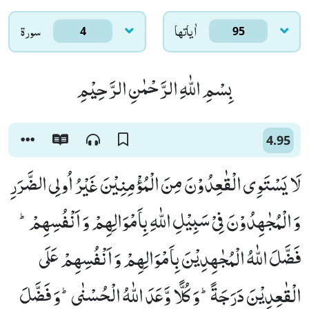
اٰياتها
سورۃ
4
95
بِسْمِ اللّٰهِ الرَّحْمٰنِ الرَّحِیْمِ
4.95
لَا یَسْتَوِی الْقٰعِدُوْنَ مِنَ الْمُؤْمِنِیْنَ غَیْرُ اُولِی الضَّرَرِ
وَ الْمُجٰهِدُوْنَ فِیْ سَبِیْلِ اللّٰهِ بِاَمْوَالِهِمْ وَ اَنْفُسِهِمْؕ-
فَضَّلَ اللّٰهُ الْمُجٰهِدِیْنَ بِاَمْوَالِهِمْ وَ اَنْفُسِهِمْ عَلَى
الْقٰعِدِیْنَ دَرَجَةًؕ-وَ كُلًّا وَّعَدَ اللّٰهُ الْحُسْنٰىؕ-وَ فَضَّلَ