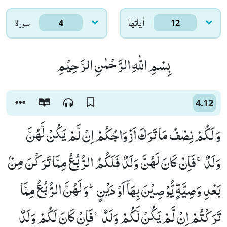
اٰياتها
سورۃ
4
12
بِسْمِ اللّٰهِ الرَّحْمٰنِ الرَّحِیْمِ
4.12
وَ لَكُمْ نِصْفُ مَا تَرَكَ اَزْوَاجُكُمْ اِنْ لَّمْ یَكُنْ لَّهُنَّ
وَلَدٌۚ-فَاِنْ كَانَ لَهُنَّ وَلَدٌ فَلَكُمُ الرُّبُعُ مِمَّا تَرَكْنَ مِنْۢ
بَعْدِ وَصِیَّةٍ یُّوْصِیْنَ بِهَاۤ اَوْ دَیْنٍؕ-وَ لَهُنَّ الرُّبُعُ مِمَّا
تَرَكْتُمْ اِنْ لَّمْ یَكُنْ لَّكُمْ وَلَدٌۚ-فَاِنْ كَانَ لَكُمْ وَلَدٌ