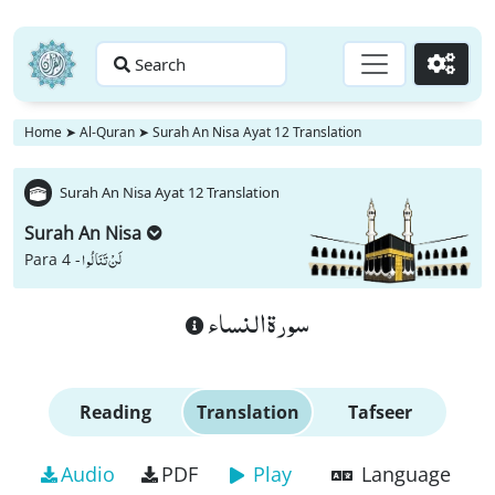
Search
Go
Home
➤
Al-Quran
➤
Surah An Nisa Ayat 12 Translation
Surah An Nisa Ayat 12 Translation
Surah An Nisa
لَنْ تَنَالُوا
Para 4 -
سورة النساء
Reading
Translation
Tafseer
Audio
PDF
Play
Language