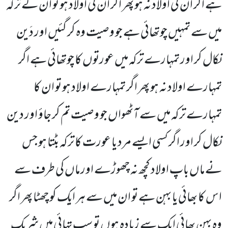
ہے اگر ان کی اولاد نہ ہو پھر اگر ان کی اولاد ہو تو ان کے ترکہ
میں سے تمہیں چوتھائی ہے جو وصیت وہ کر گئیں اور دَین
نکال کر اور تمہارے ترکہ میں عورتوں کا چوتھائی ہے اگر
تمہارے اولاد نہ ہو پھر اگر تمہارے اولاد ہو تو ان کا
تمہارے ترکہ میں سے آٹھواں جو وصیت تم کر جاؤ اور دین
نکال کر اور اگر کسی ایسے مرد یا عورت کا ترکہ بٹتا ہو جس
نے ماں باپ اولاد کچھ نہ چھوڑے اور ماں کی طرف سے
اس کا بھائی یا بہن ہے تو ان میں سے ہر ایک کو چھٹا پھر اگر
وہ بہن بھائی ایک سے زیادہ ہوں تو سب تہائی میں شریک