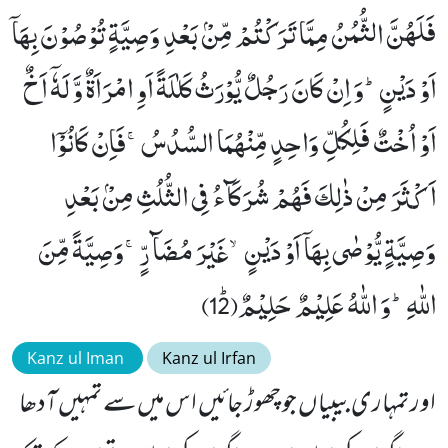
فَلَهُنَّ الثُّمُنُ مِمَّا تَرَكْتُمْ مِّنْۢ بَعْدِ وَصِیَّةٍ تُوْصُوْنَ بِهَاۤ
اَوْ دَیْنٍؕ-وَ اِنْ كَانَ رَجُلٌ یُّوْرَثُ كَلٰلَةً اَوِ امْرَاَةٌ وَّ لَهٗۤ اَخٌ
اَوْ اُخْتٌ فَلِكُلِّ وَاحِدٍ مِّنْهُمَا السُّدُسُۚ-فَاِنْ كَانُوْۤا
اَكْثَرَ مِنْ ذٰلِكَ فَهُمْ شُرَكَآءُ فِی الثُّلُثِ مِنْۢ بَعْدِ
وَصِیَّةٍ یُّوْصٰى بِهَاۤ اَوْ دَیْنٍۙ-غَیْرَ مُضَآرٍّۚ-وَصِیَّةً مِّنَ
اللّٰهِؕ-وَ اللّٰهُ عَلِیْمٌ حَلِیْمٌﭤ(12)
Kanz ul Iman
Kanz ul Irfan
اور تمہاری بیبیاں جو چھوڑ جائیں اس میں سے تمہیں آدھا