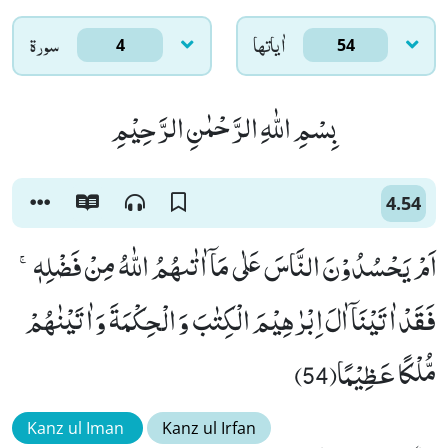
اٰياتها
سورۃ
4
54
بِسْمِ اللّٰهِ الرَّحْمٰنِ الرَّحِیْمِ
4.54
اَمْ یَحْسُدُوْنَ النَّاسَ عَلٰى مَاۤ اٰتٰىهُمُ اللّٰهُ مِنْ فَضْلِهٖۚ-
فَقَدْ اٰتَیْنَاۤ اٰلَ اِبْرٰهِیْمَ الْكِتٰبَ وَ الْحِكْمَةَ وَ اٰتَیْنٰهُمْ
مُّلْكًا عَظِیْمًا(54)
Kanz ul Iman
Kanz ul Irfan