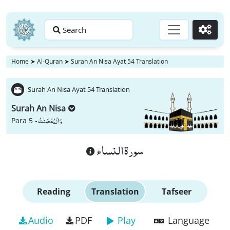
Search
Go
Home
➤
Al-Quran
➤
Surah An Nisa Ayat 54 Translation
Surah An Nisa Ayat 54 Translation
Surah An Nisa
وَ الْمُحْصَنٰتُ
Para 5 -
سورة النساء
Reading
Translation
Tafseer
Audio
PDF
Play
Language