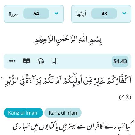
اٰياتها
سورۃ
54
43
بِسْمِ اللّٰهِ الرَّحْمٰنِ الرَّحِیْمِ
54.43
اَكُفَّارُكُمْ خَیْرٌ مِّنْ اُولٰٓىٕكُمْ اَمْ لَكُمْ بَرَآءَةٌ فِی الزُّبُرِۚ
(43)
Kanz ul Iman
Kanz ul Irfan
کیا تمہارے کافر ان سے بہتر ہیں یا کتابوں میں تمہاری