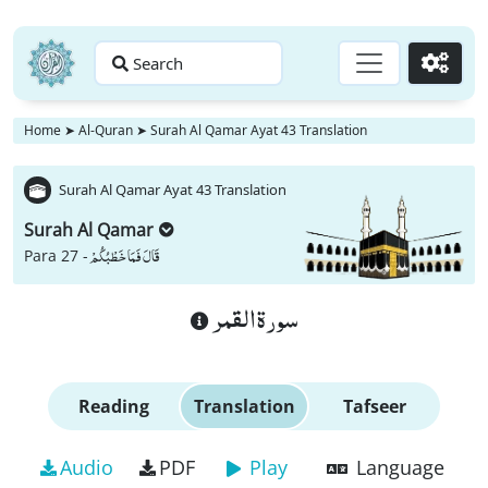
Search
Go
Home
➤
Al-Quran
➤
Surah Al Qamar Ayat 43 Translation
Surah Al Qamar Ayat 43 Translation
Surah Al Qamar
قَالَ فَمَا خَطْبُكُمْ
Para 27 -
سورة القمر
Reading
Translation
Tafseer
Audio
PDF
Play
Language