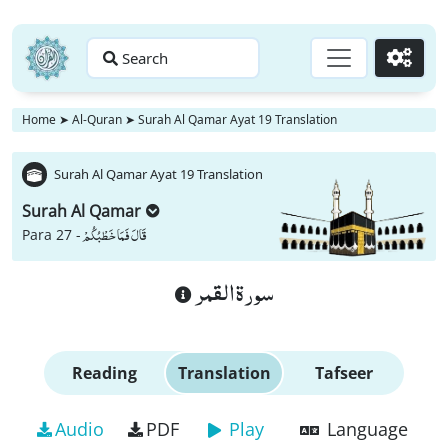
Search
Go
Home
➤
Al-Quran
➤
Surah Al Qamar Ayat 19 Translation
Surah Al Qamar Ayat 19 Translation
Surah Al Qamar
قَالَ فَمَا خَطْبُكُمْ
Para 27 -
سورة القمر
Reading
Translation
Tafseer
Audio
PDF
Play
Language