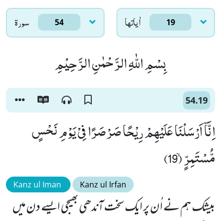
اٰياتها
سورۃ
54
19
بِسْمِ اللّٰهِ الرَّحْمٰنِ الرَّحِیْمِ
54.19
اِنَّاۤ اَرْسَلْنَا عَلَیْهِمْ رِیْحًا صَرْصَرًا فِیْ یَوْمِ نَحْسٍ
مُّسْتَمِرٍّۙ (19)
Kanz ul Iman
Kanz ul Irfan
بیشک ہم نے اُن پر ایک سخت آندھی بھیجی ایسے دن میں