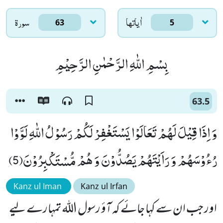
اٰياتها
سورۃ
63
5
بِسْمِ اللّٰهِ الرَّحْمٰنِ الرَّحِیْمِ
63.5
وَ اِذَا قِیْلَ لَهُمْ تَعَالَوْا یَسْتَغْفِرْ لَكُمْ رَسُوْلُ اللّٰهِ لَوَّوْا
رُءُوْسَهُمْ وَ رَاَیْتَهُمْ یَصُدُّوْنَ وَ هُمْ مُّسْتَكْبِرُوْنَ(5)
Kanz ul Iman
Kanz ul Irfan
اور جب ان سے کہا جائے کہ آؤ رسول اللہ تمہارے لیے