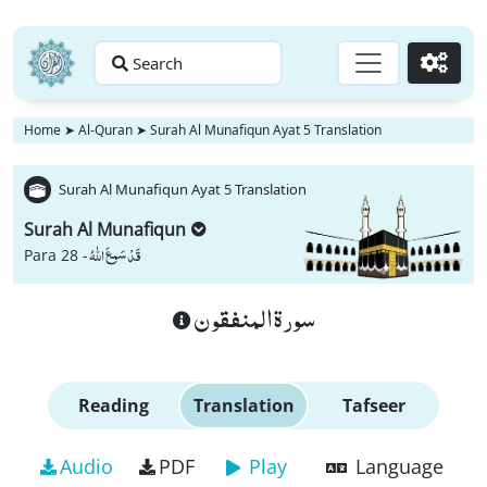
Search
Go
Home
➤
Al-Quran
➤
Surah Al Munafiqun Ayat 5 Translation
Surah Al Munafiqun Ayat 5 Translation
Surah Al Munafiqun
قَدْ سَمِعَ اللّٰهُ
Para 28 -
سورة المنفقون
Reading
Translation
Tafseer
Audio
PDF
Play
Language