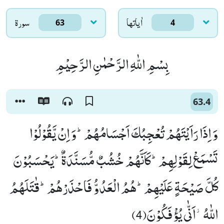
اٰياتها
سورۃ
63
4
بِسْمِ اللّٰهِ الرَّحْمٰنِ الرَّحِیْمِ
63.4
وَ اِذَا رَاَیْتَهُمْ تُعْجِبُكَ اَجْسَامُهُمْؕ-وَ اِنْ یَّقُوْلُوْا
تَسْمَعْ لِقَوْلِهِمْؕ-كَاَنَّهُمْ خُشُبٌ مُّسَنَّدَةٌؕ-یَحْسَبُوْنَ
كُلَّ صَیْحَةٍ عَلَیْهِمْؕ-هُمُ الْعَدُوُّ فَاحْذَرْهُمْؕ-قٰتَلَهُمُ
اللّٰهُ٘-اَنّٰى یُؤْفَكُوْنَ(4)