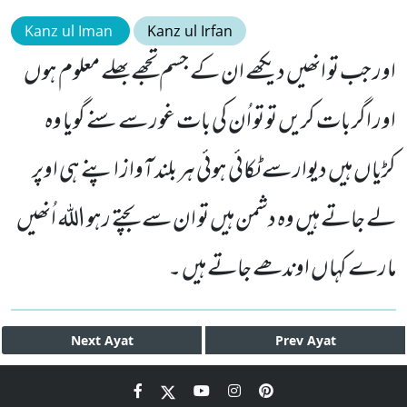
Kanz ul Iman
Kanz ul Irfan
اور جب تو انھیں دیکھے ان کے جسم تجھے بھلے معلوم ہوں
اور اگر بات کریں تو تو اُن کی بات غور سے سنے گویا وہ
کڑیاں ہیں دیوار سے ٹکائی ہوئی ہر بلند آواز اپنے ہی اوپر
لے جاتے ہیں وہ دشمن ہیں تو ان سے بچتے رہو اللہ اُنھیں
مارے کہاں اوندھے جاتے ہیں ۔
Next
Ayat
Prev
Ayat