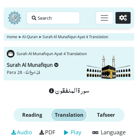
Search
Go
Home
➤
Al-Quran
➤
Surah Al Munafiqun Ayat 4 Translation
Surah Al Munafiqun Ayat 4 Translation
Surah Al Munafiqun
قَدْ سَمِعَ اللّٰهُ
Para 28 -
سورة المنفقون
Reading
Translation
Tafseer
Audio
PDF
Play
Language