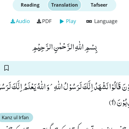
Reading
Translation
Tafseer
Audio
PDF
Play
Language
بِسْمِ اللّٰهِ الرَّحْمٰنِ الرَّحِیْمِ
نَ قَالُوْا نَشْهَدُ اِنَّكَ لَرَسُوْلُ اللّٰهِۘ-وَ اللّٰهُ یَعْلَمُ اِنَّكَ لَرَسُو
ُوْنَۚ (1)
Kanz ul Irfan