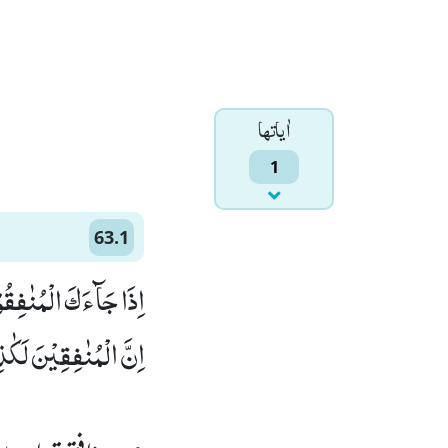
اٰياتها
1
63.1
اِذَا جَآءَكَ الْمُنٰفِقُوْ
اِنَّ الْمُنٰفِقِیْنَ لَكٰذِب