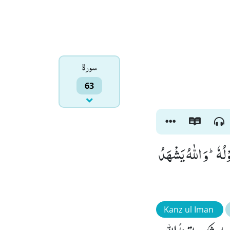
سورۃ
63
ْلُهٗؕ-وَ اللّٰهُ یَشْهَدُ
Kanz ul Iman