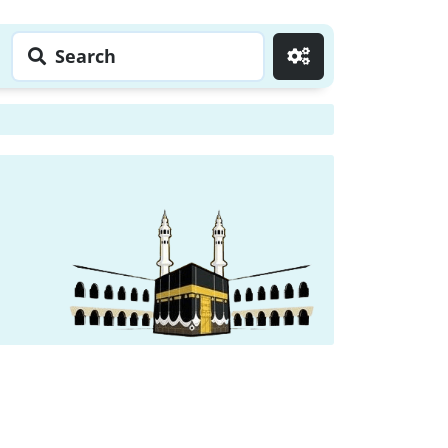
Search
Go