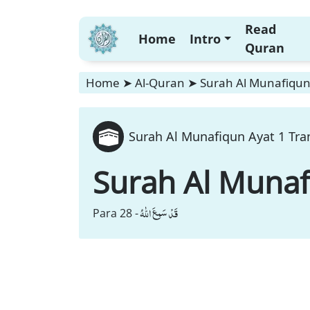
Read
Home
Intro
Quran
Home
➤
Al-Quran
➤
Surah Al Munafiqun 
Surah Al Munafiqun Ayat 1 Tra
Surah Al Muna
قَدْ سَمِعَ اللّٰهُ
Para 28 -