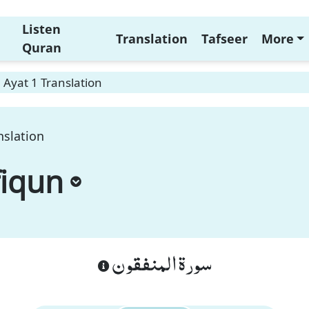
Listen
Translation
Tafseer
More
Quran
Ayat 1 Translation
nslation
fiqun
سورة المنفقون