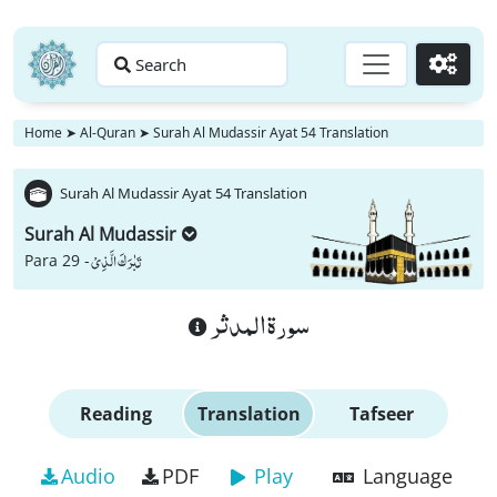
Search
Go
Home
➤
Al-Quran
➤
Surah Al Mudassir Ayat 54 Translation
Surah Al Mudassir Ayat 54 Translation
Surah Al Mudassir
تَبٰرَكَ الَّذِیْ
Para 29 -
سورة المدثر
Reading
Translation
Tafseer
Audio
PDF
Play
Language