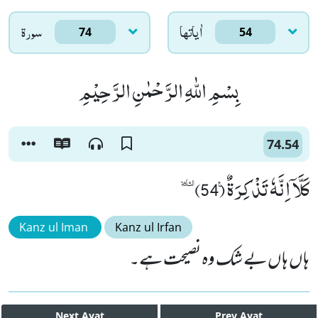
اٰياتها
سورۃ
74
54
بِسْمِ اللّٰهِ الرَّحْمٰنِ الرَّحِیْمِ
74.54
كَلَّاۤ اِنَّهٗ تَذْكِرَةٌ۠ (54)ٝ
Kanz ul Iman
Kanz ul Irfan
ہاں ہاں بے شک وہ نصیحت ہے۔
Next
Ayat
Prev
Ayat