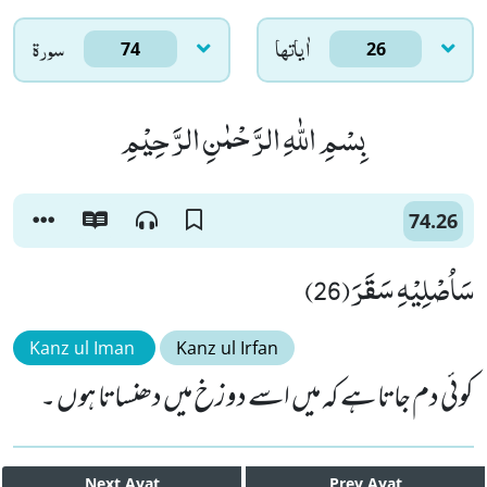
اٰياتها
سورۃ
74
26
بِسْمِ اللّٰهِ الرَّحْمٰنِ الرَّحِیْمِ
74.26
سَاُصْلِیْهِ سَقَرَ(26)
Kanz ul Iman
Kanz ul Irfan
کوئی دم جاتا ہے کہ میں اسے دوزخ میں دھنساتا ہوں ۔
Next
Ayat
Prev
Ayat