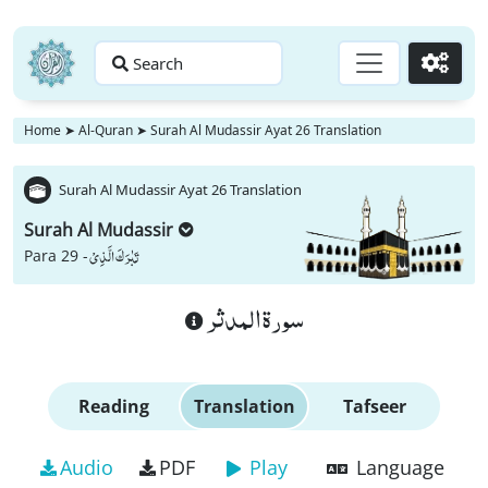
Search
Go
Home
➤
Al-Quran
➤
Surah Al Mudassir Ayat 26 Translation
Surah Al Mudassir Ayat 26 Translation
Surah Al Mudassir
تَبٰرَكَ الَّذِیْ
Para 29 -
سورة المدثر
Reading
Translation
Tafseer
Audio
PDF
Play
Language