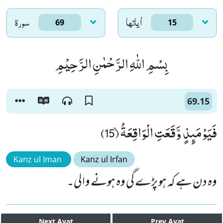
اٰياتها
سورۃ
69
15
بِسْمِ اللّٰهِ الرَّحْمٰنِ الرَّحِیْمِ
69.15
فَیَوْمَىٕذٍ وَّقَعَتِ الْوَاقِعَةُۙ (15)
Kanz ul Iman
Kanz ul Irfan
وہ دن ہے کہ ہو پڑے گی وہ ہونے والی۔
Next
Ayat
Prev
Ayat