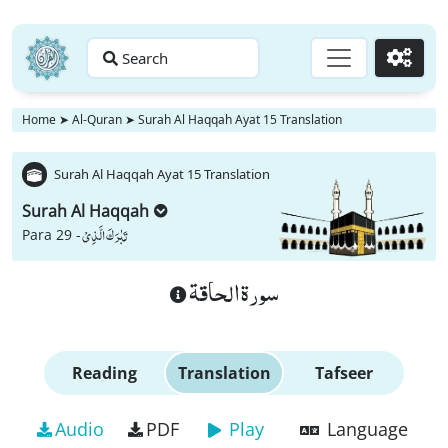
Search
Go
Home
➤
Al-Quran
➤
Surah Al Haqqah Ayat 15 Translation
Surah Al Haqqah Ayat 15 Translation
Surah Al Haqqah
تَبٰرَكَ الَّذِیْ
Para 29 -
سورة الحاقة
Reading
Translation
Tafseer
Audio
PDF
Play
Language