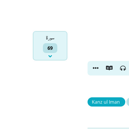
سورۃ
69
Kanz ul Iman