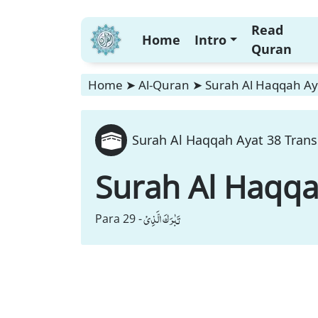
Read
Home
Intro
Quran
Home
➤
Al-Quran
➤
Surah Al Haqqah Aya
Surah Al Haqqah Ayat 38 Trans
Surah Al Haqq
تَبٰرَكَ الَّذِیْ
Para 29 -