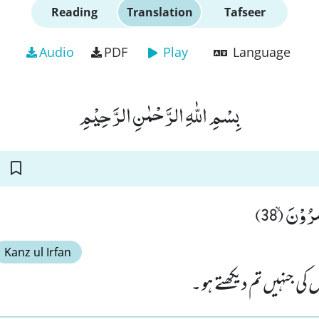
Reading
Translation
Tafseer
Audio
PDF
Play
Language
بِسْمِ اللّٰهِ الرَّحْمٰنِ الرَّحِیْمِ
رُوْنَۙ (38
Kanz ul Irfan
 کی جنہیں تم دیکھتے ہو ۔