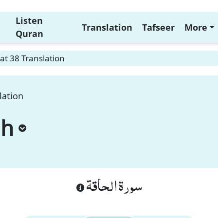
Listen
Translation
Tafseer
More
Quran
t 38 Translation
lation
ah
سورة الحاقة