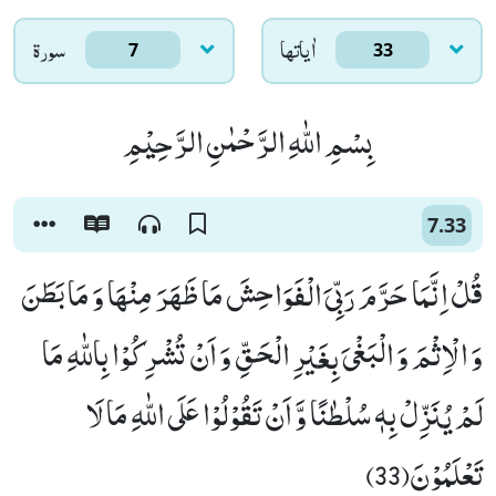
اٰياتها
سورۃ
7
33
بِسْمِ اللّٰهِ الرَّحْمٰنِ الرَّحِیْمِ
7.33
قُلْ اِنَّمَا حَرَّمَ رَبِّیَ الْفَوَاحِشَ مَا ظَهَرَ مِنْهَا وَ مَا بَطَنَ
وَ الْاِثْمَ وَ الْبَغْیَ بِغَیْرِ الْحَقِّ وَ اَنْ تُشْرِكُوْا بِاللّٰهِ مَا
لَمْ یُنَزِّلْ بِهٖ سُلْطٰنًا وَّ اَنْ تَقُوْلُوْا عَلَى اللّٰهِ مَا لَا
تَعْلَمُوْنَ(33)