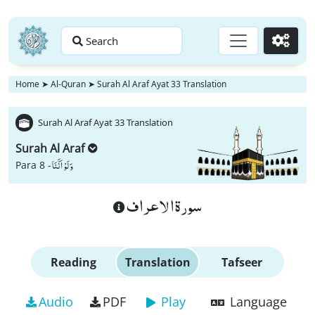
Search
Go
Home
➤
Al-Quran
➤
Surah Al Araf Ayat 33 Translation
Surah Al Araf Ayat 33 Translation
Surah Al Araf
وَ لَوْ اَنَّنَا
Para 8 -
سورة الاعراف
Reading
Translation
Tafseer
Audio
PDF
Play
Language