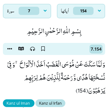
اٰياتها
سورۃ
7
154
بِسْمِ اللّٰهِ الرَّحْمٰنِ الرَّحِیْمِ
7.154
وَ لَمَّا سَكَتَ عَنْ مُّوْسَى الْغَضَبُ اَخَذَ الْاَلْوَاحَ ۚۖ-وَ فِیْ
نُسْخَتِهَا هُدًى وَّ رَحْمَةٌ لِّلَّذِیْنَ هُمْ لِرَبِّهِمْ
یَرْهَبُوْنَ(154)
Kanz ul Iman
Kanz ul Irfan