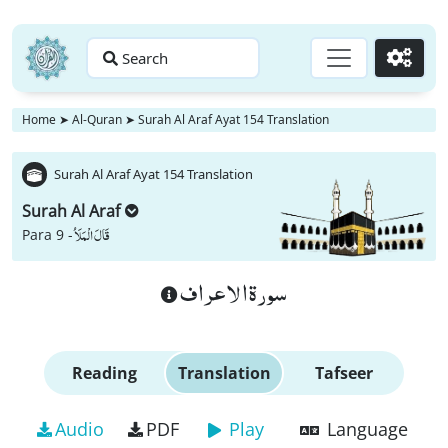
Search
Go
Home
➤
Al-Quran
➤
Surah Al Araf Ayat 154 Translation
Surah Al Araf Ayat 154 Translation
Surah Al Araf
قَالَ الْمَلَاُ
Para 9 -
سورة الاعراف
Reading
Translation
Tafseer
Audio
PDF
Play
Language