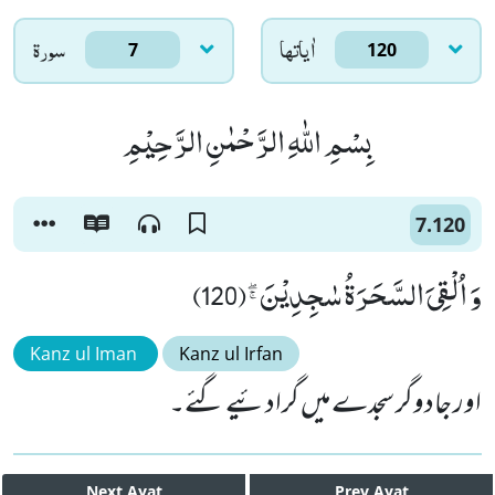
اٰياتها
سورۃ
7
120
بِسْمِ اللّٰهِ الرَّحْمٰنِ الرَّحِیْمِ
7.120
وَ اُلْقِیَ السَّحَرَةُ سٰجِدِیْنَﭕ(120)
Kanz ul Iman
Kanz ul Irfan
اور جادوگر سجدے میں گرادئیے گئے۔
Next
Ayat
Prev
Ayat