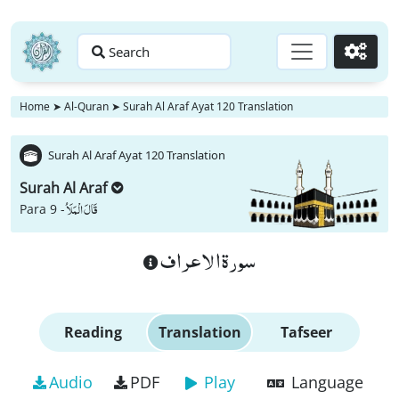
Search
Go
Home
➤
Al-Quran
➤
Surah Al Araf Ayat 120 Translation
Surah Al Araf Ayat 120 Translation
Surah Al Araf
قَالَ الْمَلَاُ
Para 9 -
سورة الاعراف
Reading
Translation
Tafseer
Audio
PDF
Play
Language