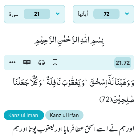
اٰياتها
سورۃ
21
72
بِسْمِ اللّٰهِ الرَّحْمٰنِ الرَّحِیْمِ
21.72
وَ وَهَبْنَا لَهٗۤ اِسْحٰقَؕ-وَ یَعْقُوْبَ نَافِلَةًؕ-وَ كُلًّا جَعَلْنَا
صٰلِحِیْنَ(72)
Kanz ul Iman
Kanz ul Irfan
اور ہم نے اسے اسحق عطا فرمایا اور یعقوب پوتا اور ہم