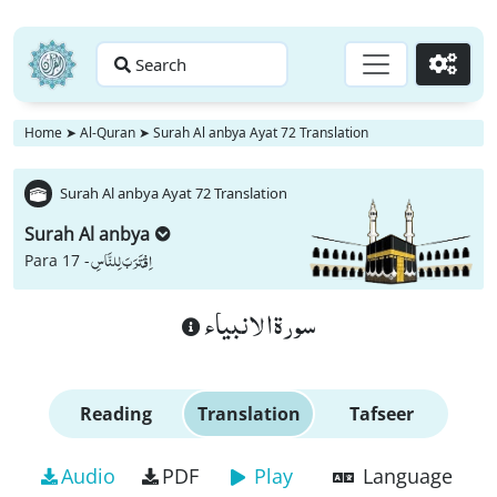
Search
Go
Home
➤
Al-Quran
➤
Surah Al anbya Ayat 72 Translation
Surah Al anbya Ayat 72 Translation
Surah Al anbya
اِقْتَرَبَ لِلنَّاسِ
Para 17 -
سورة الانبياء
Reading
Translation
Tafseer
Audio
PDF
Play
Language