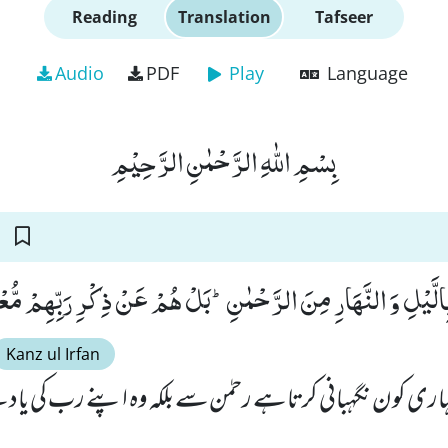
Reading
Translation
Tafseer
Audio
PDF
Play
Language
بِسْمِ اللّٰهِ الرَّحْمٰنِ الرَّحِیْمِ
ِالَّیْلِ وَ النَّهَارِ مِنَ الرَّحْمٰنِؕ-بَلْ هُمْ عَنْ ذِكْرِ رَبِّهِمْ مُّع
Kanz ul Irfan
تمہاری کون نگہبانی کرتا ہے رحمٰن سے بلکہ وہ اپنے رب کی یا