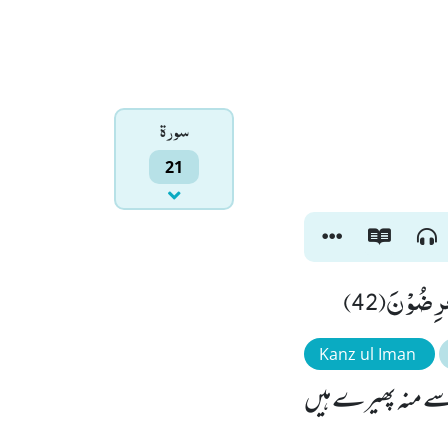
سورۃ
21
ْرِضُوْنَ(42
Kanz ul Iman
د سے منہ پھیرے ہیں