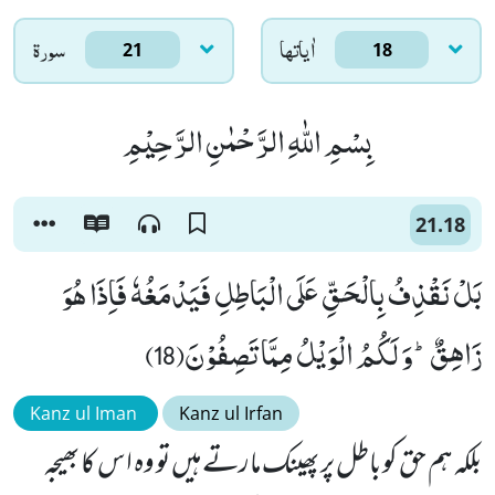
اٰياتها
سورۃ
21
18
بِسْمِ اللّٰهِ الرَّحْمٰنِ الرَّحِیْمِ
21.18
بَلْ نَقْذِفُ بِالْحَقِّ عَلَى الْبَاطِلِ فَیَدْمَغُهٗ فَاِذَا هُوَ
زَاهِقٌؕ-وَ لَكُمُ الْوَیْلُ مِمَّا تَصِفُوْنَ(18)
Kanz ul Iman
Kanz ul Irfan
بلکہ ہم حق کو باطل پر پھینک مارتے ہیں تو وہ اس کا بھیجہ