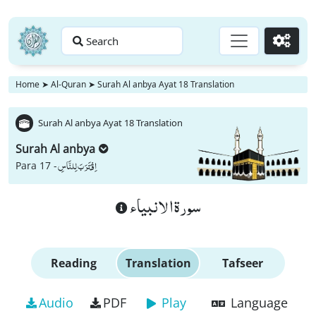
Search
Go
Home
➤
Al-Quran
➤
Surah Al anbya Ayat 18 Translation
Surah Al anbya Ayat 18 Translation
Surah Al anbya
اِقْتَرَبَ لِلنَّاسِ
Para 17 -
سورة الانبياء
Reading
Translation
Tafseer
Audio
PDF
Play
Language