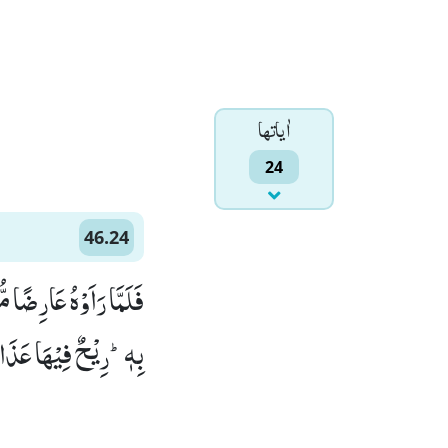
اٰياتها
24
46.24
فَلَمَّا رَاَوْهُ عَارِضًا
بِهٖؕ-رِیْحٌ فِیْهَا عَذَابٌ