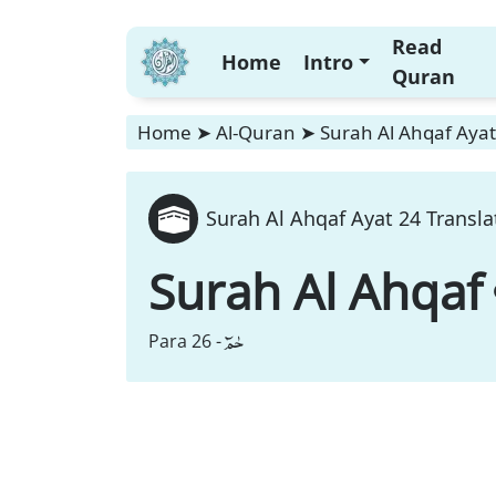
Read
Home
Intro
Quran
Home
➤
Al-Quran
➤
Surah Al Ahqaf Ayat
Surah Al Ahqaf Ayat 24 Transla
Surah Al Ahqaf
حٰمٓ
Para 26 -