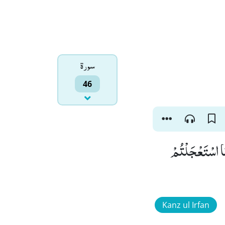
سورۃ
46
مَا اسْتَعْجَلْتُمْ
Kanz ul Irfan