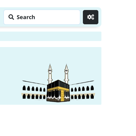
Search
Go