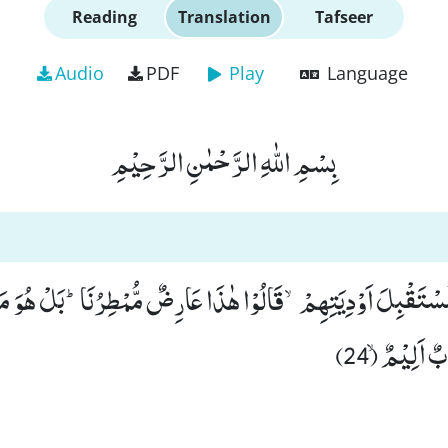
Reading
Translation
Tafseer
Audio
PDF
Play
Language
بِسْمِ اللّٰهِ الرَّحْمٰنِ الرَّحِیْمِ
 مُّسْتَقْبِلَ اَوْدِیَتِهِمْۙ-قَالُوْا هٰذَا عَارِضٌ مُّمْطِرُنَاؕ-بَلْ هُوَ 
 اَلِیْمٌۙ (24)