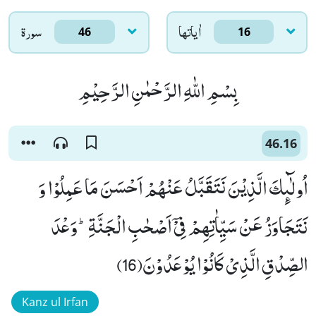
اٰياتها
سورۃ
46
16
بِسْمِ اللّٰهِ الرَّحْمٰنِ الرَّحِیْمِ
46.16
اُولٰٓىٕكَ الَّذِیْنَ نَتَقَبَّلُ عَنْهُمْ اَحْسَنَ مَا عَمِلُوْا وَ
نَتَجَاوَزُ عَنْ سَیِّاٰتِهِمْ فِیْۤ اَصْحٰبِ الْجَنَّةِؕ-وَعْدَ
الصِّدْقِ الَّذِیْ كَانُوْا یُوْعَدُوْنَ(16)
Kanz ul Irfan