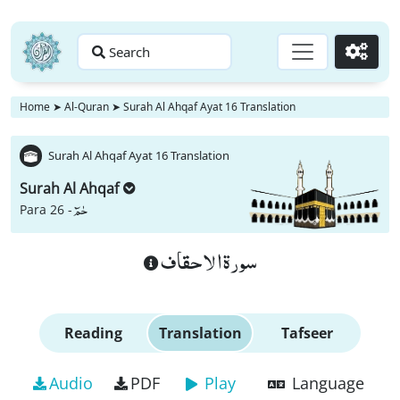
Search
Go
Home
➤
Al-Quran
➤
Surah Al Ahqaf Ayat 16 Translation
Surah Al Ahqaf Ayat 16 Translation
Surah Al Ahqaf
حٰمٓ
Para 26 -
سورة الاحقاف
Reading
Translation
Tafseer
Audio
PDF
Play
Language