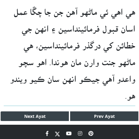
هي اهي ئي ماڻهو آهن جن جا چڱا عمل
اسان قبول فرمائينداسين ۽ انهن جي
خطائن کي درگذر فرمائينداسين، هي
ماڻهو جنت وارن مان هوندا. اهو سچو
واعدو آهي جيڪو انهن سان ڪيو ويندو
هو.
Next
Ayat
Prev
Ayat