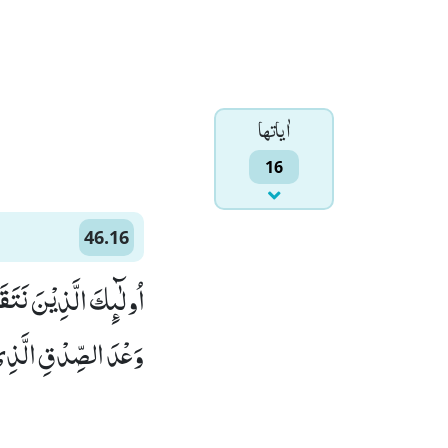
اٰياتها
16
46.16
اُولٰٓىٕكَ الَّذِیْنَ نَت-
وَعْدَ الصِّدْقِ الَّذِیْ)