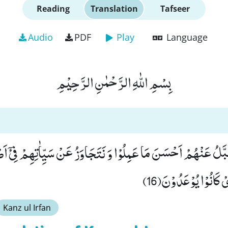
Reading
Translation
Tafseer
Audio
PDF
Play
Language
بِسْمِ اللّٰهِ الرَّحْمٰنِ الرَّحِیْمِ
َقَبَّلُ عَنْهُمْ اَحْسَنَ مَا عَمِلُوْا وَ نَتَجَاوَزُ عَنْ سَیِّاٰتِهِمْ فِیْۤ
 كَانُوْا یُوْعَدُوْنَ(16
Kanz ul Irfan