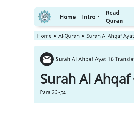
Read
Home
Intro
Quran
Home
➤
Al-Quran
➤
Surah Al Ahqaf Ayat
Surah Al Ahqaf Ayat 16 Transla
Surah Al Ahqaf
حٰمٓ
Para 26 -