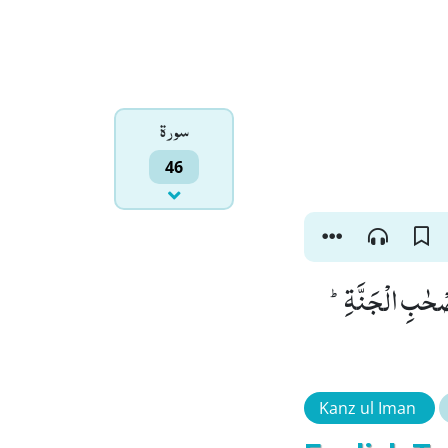
سورۃ
46
 اَصْحٰبِ الْجَنَّةِؕ
Kanz ul Iman