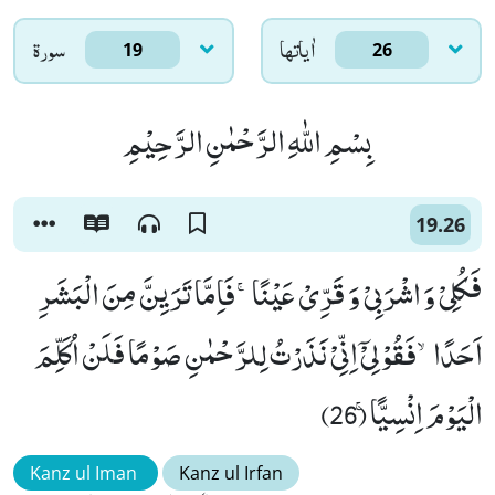
اٰياتها
سورۃ
19
26
بِسْمِ اللّٰهِ الرَّحْمٰنِ الرَّحِیْمِ
19.26
فَكُلِیْ وَ اشْرَبِیْ وَ قَرِّیْ عَیْنًاۚ-فَاِمَّا تَرَیِنَّ مِنَ الْبَشَرِ
اَحَدًاۙ-فَقُوْلِیْۤ اِنِّیْ نَذَرْتُ لِلرَّحْمٰنِ صَوْمًا فَلَنْ اُكَلِّمَ
الْیَوْمَ اِنْسِیًّاۚ (26)
Kanz ul Iman
Kanz ul Irfan