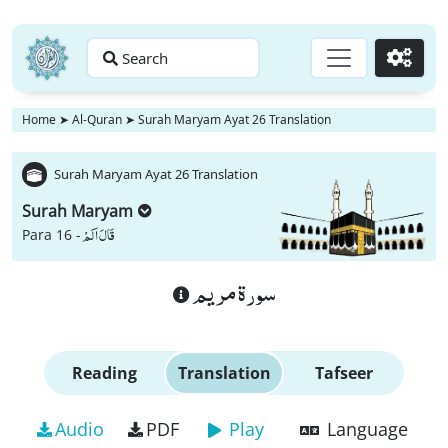
Search
Go
Home
➤
Al-Quran
➤
Surah Maryam Ayat 26 Translation
Surah Maryam Ayat 26 Translation
Surah Maryam
قَالَ اَلَمْ
Para 16 -
سورة مريم
Reading
Translation
Tafseer
Audio
PDF
Play
Language