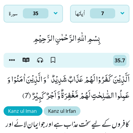
اٰياتها
سورۃ
35
7
بِسْمِ اللّٰهِ الرَّحْمٰنِ الرَّحِیْمِ
35.7
اَلَّذِیْنَ كَفَرُوْا لَهُمْ عَذَابٌ شَدِیْدٌ۬ؕ-وَ الَّذِیْنَ اٰمَنُوْا وَ
عَمِلُوا الصّٰلِحٰتِ لَهُمْ مَّغْفِرَةٌ وَّ اَجْرٌ كَبِیْرٌ۠ (7)
Kanz ul Iman
Kanz ul Irfan
کافروں کے لیے سخت عذاب ہے اور جو ایمان لائے اور