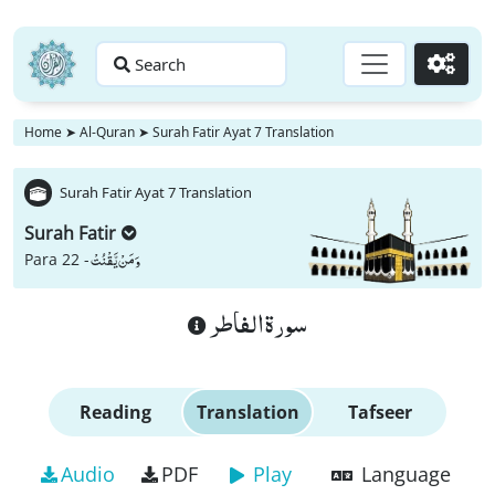
Search
Go
Home
➤
Al-Quran
➤
Surah Fatir Ayat 7 Translation
Surah Fatir Ayat 7 Translation
Surah Fatir
وَ مَنْ یَّقْنُتْ
Para 22 -
سورة الفاطر
Reading
Translation
Tafseer
Audio
PDF
Play
Language